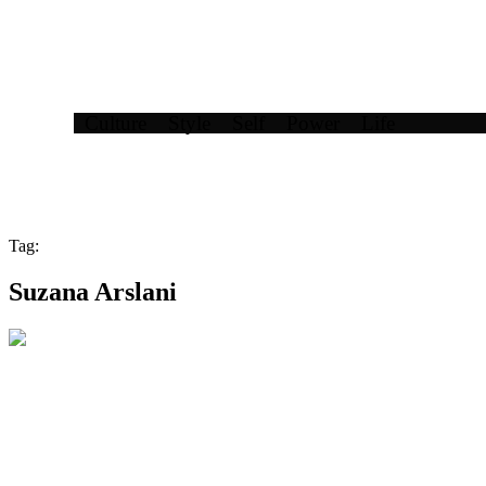
Culture
Style
Self
Power
Life
Tag:
Suzana Arslani