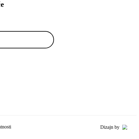
če
tnosti
Dizajn by