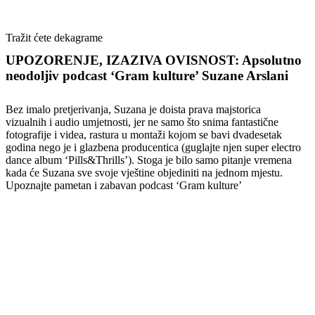
Tražit ćete dekagrame
UPOZORENJE, IZAZIVA OVISNOST: Apsolutno
neodoljiv podcast ‘Gram kulture’ Suzane Arslani
Bez imalo pretjerivanja, Suzana je doista prava majstorica
vizualnih i audio umjetnosti, jer ne samo što snima fantastične
fotografije i videa, rastura u montaži kojom se bavi dvadesetak
godina nego je i glazbena producentica (guglajte njen super electro
dance album ‘Pills&Thrills’). Stoga je bilo samo pitanje vremena
kada će Suzana sve svoje vještine objediniti na jednom mjestu.
Upoznajte pametan i zabavan podcast ‘Gram kulture’