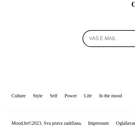
O
Culture
Style
Self
Power
Life
In the mood
Mood.hr©2023. Sva prava zadržana.
Impressum
Oglašava