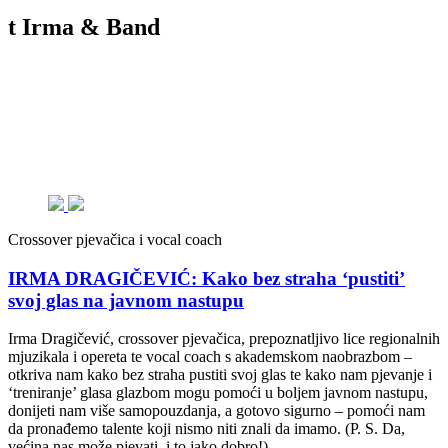
t Irma & Band
Crossover pjevačica i vocal coach
IRMA DRAGIČEVIĆ: Kako bez straha ‘pustiti’
svoj glas na javnom nastupu
Irma Dragičević, crossover pjevačica, prepoznatljivo lice regionalnih
mjuzikala i opereta te vocal coach s akademskom naobrazbom –
otkriva nam kako bez straha pustiti svoj glas te kako nam pjevanje i
‘treniranje’ glasa glazbom mogu pomoći u boljem javnom nastupu,
donijeti nam više samopouzdanja, a gotovo sigurno – pomoći nam
da pronađemo talente koji nismo niti znali da imamo. (P. S. Da,
većina nas može pjevati, i to jako dobro!)