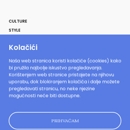
CULTURE
STYLE
SELF
Kolačići
POWER
LIFE
Naša web stranica koristi kolačiće (cookies) kako
IN THE MOOD
bi pružila najbolje iskustvo pregledavanja.
Korištenjem web stranice pristajete na njihovu
uporabu, dok blokiranjem kolačića i dalje možete
pregledavati stranicu, no neke njezine
mogućnosti neće biti dostupne.
Mood.hr©2023. Sva prava zadržana.
Impressum
Oglašavanje
Kontakt
Uvjeti
korištenja
Politika kolačića
Pravila
privatnosti
PRIHVAĆAM
Dizajn by