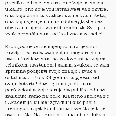
preslika je Irme iznutra, one koje se smješta
u kalup, one koja voli istraživati van okvira,
ona koju zanima kvaliteta a ne kvantiteta,
ona koja vjeruje u snagu dobre glazbe bez
obzira na njezin izvor ili predznak. Svoj pop
zvuk pronašla sam ‘od kad znam za sebe’.
Kroz godine on se mijenjao, sazrijevao i
razvijao, a sada zadovoljno mogu reći da
sam u fazi kad sam najzadovoljnija svojom
tehnikom, nastupom i samim zvukom te sam
spremna podijeliti svoje znanje i zvuk s
ostalima … I to s 28 godina, a
pjevam od
svoje četvrte
! Razlog tome je što sam
perfekcionist koji vjeruje da publika od nas
zaslužuje samo najbolje. Klasično školovanje
i Akademija su me izgradili u disciplini i
treningu i uvijek kombiniram sve škole koje
sam prošla. Na kraju, moj finalni produkt je