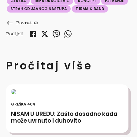
GLAZBA
IRMA DRAGIČEVIĆ
KONCERT
PJEVANJE
STRAH OD JAVNOG NASTUPA
T IRMA & BAND
keyboard_backspace
Povratak
Podijeli
Pročitaj više
GREŠKA 404
NISAM U UREDU: Zašto dosadno kada
može uvrnuto i duhovito