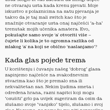
ne otvaraju usta kada krenu pjevati. Moje
iskustvo s polaznicima na satu pjevanja je
takvo da je taj mali switch kao što je
snažnije otvaranje usta onaj najčešći ‘a-ha’
trenutak mojih učenika amatera. Evo,
pokušajte samo svoje ‘a’ otvoriti više –
čujete li kolika je to ogromna razlika od
mlakog ‘a’ na koji se obično ‘naslanjamo’
?
Kada glas pojede trema
U korištenju i čuvanju našeg ‘dobrog’ glasa
zapinjemo najčešće na svakodnevnim
stvarima kao što je premalo sna ili
nekvalitetan san. Nekim ljudima smeta i
određena hrana, razni napitci koji mogu
‘osušiti’ grlo pa uvijek sugeriram da osim da
slušamo svoje ‘vanjsko’ tijelo, slušamo i svoj