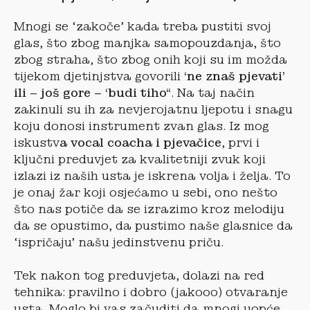
Mnogi se ‘zakoče’ kada treba pustiti svoj
glas, što zbog manjka samopouzdanja, što
zbog straha, što zbog onih koji su im možda
tijekom djetinjstva govorili
‘ne znaš pjevati’
ili – još gore – ‘budi tiho“
. Na taj način
zakinuli su ih za nevjerojatnu ljepotu i snagu
koju donosi instrument zvan glas. Iz mog
iskustv
a vocal coacha i pjevačice
, prvi i
ključni preduvjet za kvalitetniji zvuk koji
izlazi iz naših usta je iskrena volja i želja. To
je onaj žar koji osjećamo u sebi, ono nešto
što nas potiče da se izrazimo kroz melodiju
da se opustimo, da pustimo naše glasnice da
‘ispričaju’ našu jedinstvenu priču.
Tek nakon tog preduvjeta, dolazi na red
tehnika: pravilno i dobro (jakooo) otvaranje
usta. Moglo bi vas začuditi da mnogi uopće