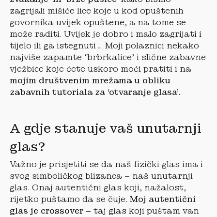
zagrijali mišiće lice koje u kod opuštenih
govornika uvijek opuštene, a na tome se
može raditi. Uvijek je dobro i malo zagrijati i
tijelo ili ga istegnuti… Moji polaznici nekako
najviše zapamte ‘brbrkalice’ i slične zabavne
vježbice koje ćete uskoro moći pratiti i na
mojim društvenim mrežama u obliku
zabavnih tutoriala za ‘otvaranje glasa’.
A gdje stanuje vaš unutarnji
glas?
Važno je prisjetiti se da naš fizički glas ima i
svog simboličkog blizanca – naš unutarnji
glas. Onaj autentični glas koji, nažalost,
rijetko puštamo da se čuje.
Moj autentični
glas je crossover
– taj glas koji puštam van