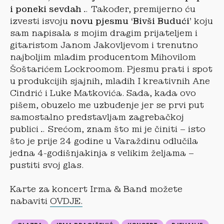
i poneki sevdah
… Također, premijerno ću
izvesti isvoju
novu pjesmu ‘Bivši Budući’
koju
sam napisala s mojim dragim prijateljem i
gitaristom Janom Jakovljevom i trenutno
najboljim mladim producentom Mihovilom
Šoštarićem Lockroomom. Pjesmu prati i spot
u produkcijih sjajnih, mladih I kreativnih Ane
Cindrić i Luke Matkovića. Sada, kada ovo
pišem, obuzelo me uzbuđenje jer se prvi put
samostalno predstavljam zagrebačkoj
publici… Srećom, znam što mi je činiti – isto
što je prije 24 godine u Varaždinu odlučila
jedna 4-godišnjakinja s velikim željama –
pustiti svoj glas.
Karte za koncert Irma & Band možete
nabaviti
OVDJE.