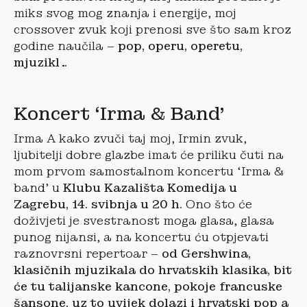
miks svog mog znanja i energije, moj
crossover zvuk koji prenosi sve što sam kroz
godine naučila –
pop, operu, operetu,
mjuzikl…
Koncert ‘Irma & Band’
Irma A kako zvuči taj moj, Irmin zvuk,
ljubitelji dobre glazbe imat će priliku čuti na
mom prvom samostalnom koncertu ‘Irma &
band’ u
Klubu Kazališta Komedija u
Zagrebu, 14. svibnja u 20 h.
Ono što će
doživjeti je svestranost moga glasa, glasa
punog nijansi, a na koncertu ću otpjevati
raznovrsni repertoar –
od Gershwina,
klasičnih mjuzikala do hrvatskih klasika, bit
će tu talijanske kancone, pokoje francuske
šansone, uz to uvijek dolazi i hrvatski pop a