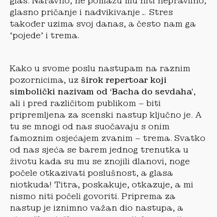
glas. Naravno, ne pomažu mu niti nepravilno,
glasno pričanje i nadvikivanje… Stres
također uzima svoj danas, a često nam ga
‘pojede’ i trema.
Kako u svome poslu nastupam na raznim
pozornicima, uz
širok repertoar koji
simbolički nazivam od ‘Bacha do sevdaha’
,
ali i pred različitom publikom – biti
pripremljena za scenski nastup ključno je. A
tu se mnogi od nas suočavaju s onim
famoznim osjećajem zvanim – trema. Svatko
od nas sjeća se barem jednog trenutka u
životu kada su mu se znojili dlanovi, noge
počele otkazivati poslušnost, a glasa
niotkuda! Titra, poskakuje, otkazuje, a mi
nismo niti počeli govoriti. Priprema za
nastup je iznimno važan dio nastupa, a