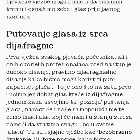
pjevačke vježbe mogu pomoći da smanjim
tremu i osnažimo sebe i glas prije javnog
nastupa
Putovanje glasa iz srca
dijafragme
Prva vježba svakog pjevača početnika, ali i
onih okorjelih profesionalaca pred nastup je
duboko disanje, pravilno dijafragmalno
disanje kako bismo mogli koristiti puni
kapacitet pluća… To je ono što na satu prvo
i učimo jer
dobar glas kreće iz dijafragme
i
jednom kada usvojimo tu ‘poziciju’ puštanja
glasa, narast će i naše samopouzdanje te
ćemo imati alat koji će nam i u stanju stresa
pomoći da vratimo snagu i boju svome
‘alatu’. Tu su i sjajne vježbe ka
o ‘bezobrazno
žvakanje’ ili ‘brze pusice’
kako bismo