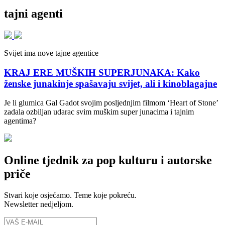
tajni agenti
Svijet ima nove tajne agentice
KRAJ ERE MUŠKIH SUPERJUNAKA: Kako
ženske junakinje spašavaju svijet, ali i kinoblagajne
Je li glumica Gal Gadot svojim posljednjim filmom ‘Heart of Stone’
zadala ozbiljan udarac svim muškim super junacima i tajnim
agentima?
Online tjednik za pop kulturu i autorske
priče
Stvari koje osjećamo. Teme koje pokreću.
Newsletter nedjeljom.