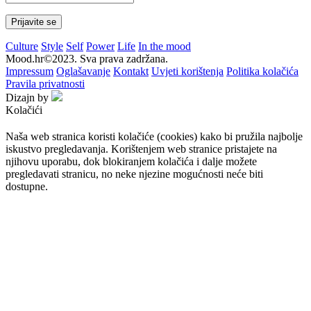
Culture
Style
Self
Power
Life
In the mood
Mood.hr©2023. Sva prava zadržana.
Impressum
Oglašavanje
Kontakt
Uvjeti korištenja
Politika kolačića
Pravila privatnosti
Dizajn by
Kolačići
Naša web stranica koristi kolačiće (cookies) kako bi pružila najbolje
iskustvo pregledavanja. Korištenjem web stranice pristajete na
njihovu uporabu, dok blokiranjem kolačića i dalje možete
pregledavati stranicu, no neke njezine mogućnosti neće biti
dostupne.
Prihvaćam