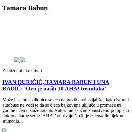
Tamara Babun
Znatiželjni i kreativni
IVAN ĐURIČIĆ, TAMARA BABUN I UNA
RADIĆ: ‘Ovo je naših 10 AHA! trenutaka’
Može li se od spalionice smeća napraviti cool skijalište, kako isfurati
autobuse na vodi te da se djeca bajkovima uključe u promet s tri
godine i čemu služe sateliti. Autori fantastične znanstveno-putopisno
dokumentarne serije ‘AHA!’ otkrivaju što ih je iznenadilo tijekom
snimanja…