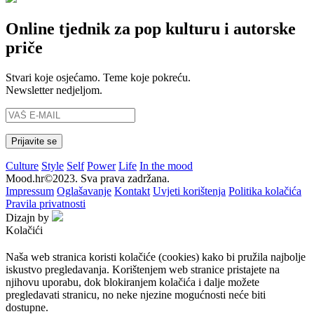
Online tjednik za pop kulturu i autorske
priče
Stvari koje osjećamo. Teme koje pokreću.
Newsletter nedjeljom.
Culture
Style
Self
Power
Life
In the mood
Mood.hr©2023. Sva prava zadržana.
Impressum
Oglašavanje
Kontakt
Uvjeti korištenja
Politika kolačića
Pravila privatnosti
Dizajn by
Kolačići
Naša web stranica koristi kolačiće (cookies) kako bi pružila najbolje
iskustvo pregledavanja. Korištenjem web stranice pristajete na
njihovu uporabu, dok blokiranjem kolačića i dalje možete
pregledavati stranicu, no neke njezine mogućnosti neće biti
dostupne.