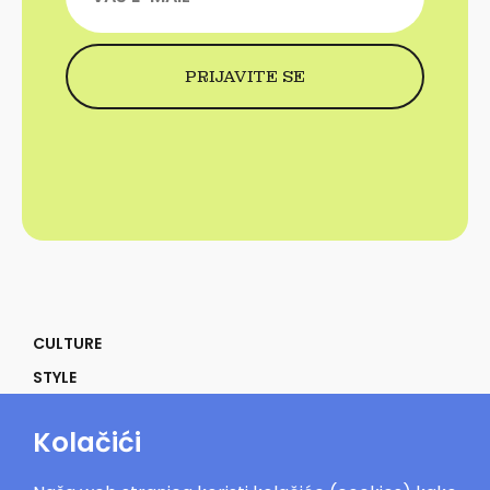
CULTURE
STYLE
SELF
Kolačići
POWER
LIFE