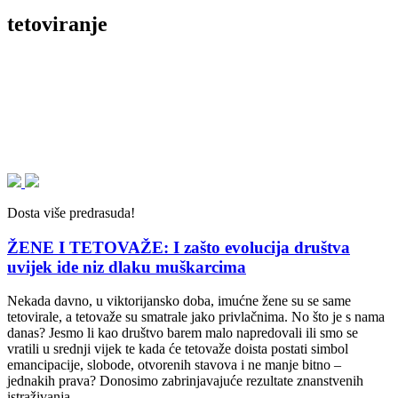
tetoviranje
Dosta više predrasuda!
ŽENE I TETOVAŽE: I zašto evolucija društva
uvijek ide niz dlaku muškarcima
Nekada davno, u viktorijansko doba, imućne žene su se same
tetovirale, a tetovaže su smatrale jako privlačnima. No što je s nama
danas? Jesmo li kao društvo barem malo napredovali ili smo se
vratili u srednji vijek te kada će tetovaže doista postati simbol
emancipacije, slobode, otvorenih stavova i ne manje bitno –
jednakih prava? Donosimo zabrinjavajuće rezultate znanstvenih
istraživanja…