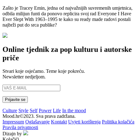
Zašto je Tracey Emin, jedna od najvažnijih suvremenih umjetnica,
odbila milijun funti da ponovo replicira svoj rad Everyone I Have
Ever Slept With 1963–1995 te kako su ready made radovi postali
najbrži put do srca publike?
Online tjednik za pop kulturu i autorske
priče
Stvari koje osjećamo. Teme koje pokreću.
Newsletter nedjeljom.
Culture
Style
Self
Power
Life
In the mood
Mood.hr©2023. Sva prava zadržana.
Impressum
Oglašavanje
Kontakt
Uvjeti korištenja
Politika kolačića
Pravila privatnosti
Dizajn by
Kolačići