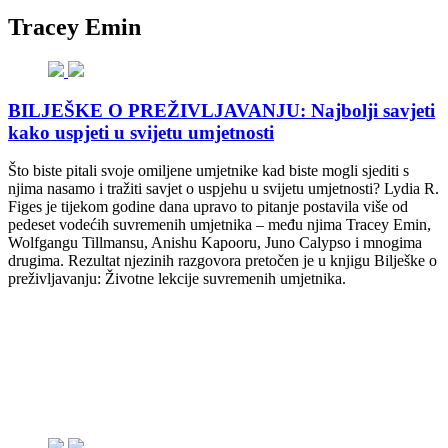
Tracey Emin
BILJEŠKE O PREŽIVLJAVANJU: Najbolji savjeti
kako uspjeti u svijetu umjetnosti
Što biste pitali svoje omiljene umjetnike kad biste mogli sjediti s
njima nasamo i tražiti savjet o uspjehu u svijetu umjetnosti? Lydia R.
Figes je tijekom godine dana upravo to pitanje postavila više od
pedeset vodećih suvremenih umjetnika – među njima Tracey Emin,
Wolfgangu Tillmansu, Anishu Kapooru, Juno Calypso i mnogima
drugima. Rezultat njezinih razgovora pretočen je u knjigu Bilješke o
preživljavanju: Životne lekcije suvremenih umjetnika.