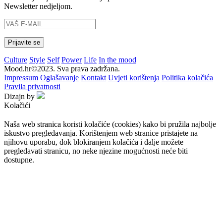
Newsletter nedjeljom.
Culture
Style
Self
Power
Life
In the mood
Mood.hr©2023. Sva prava zadržana.
Impressum
Oglašavanje
Kontakt
Uvjeti korištenja
Politika kolačića
Pravila privatnosti
Dizajn by
Kolačići
Naša web stranica koristi kolačiće (cookies) kako bi pružila najbolje
iskustvo pregledavanja. Korištenjem web stranice pristajete na
njihovu uporabu, dok blokiranjem kolačića i dalje možete
pregledavati stranicu, no neke njezine mogućnosti neće biti
dostupne.
Prihvaćam