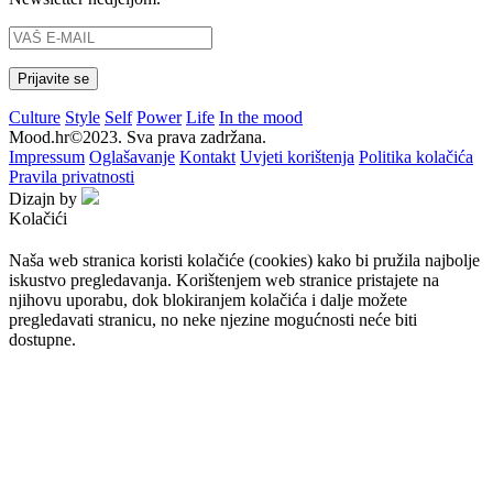
Culture
Style
Self
Power
Life
In the mood
Mood.hr©2023. Sva prava zadržana.
Impressum
Oglašavanje
Kontakt
Uvjeti korištenja
Politika kolačića
Pravila privatnosti
Dizajn by
Kolačići
Naša web stranica koristi kolačiće (cookies) kako bi pružila najbolje
iskustvo pregledavanja. Korištenjem web stranice pristajete na
njihovu uporabu, dok blokiranjem kolačića i dalje možete
pregledavati stranicu, no neke njezine mogućnosti neće biti
dostupne.
Prihvaćam