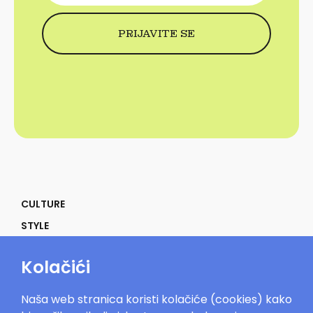
CULTURE
STYLE
SELF
Kolačići
POWER
LIFE
Naša web stranica koristi kolačiće (cookies) kako
IN THE MOOD