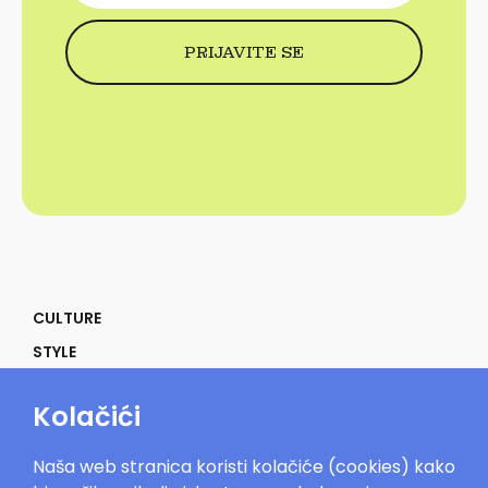
CULTURE
STYLE
SELF
Kolačići
POWER
LIFE
Naša web stranica koristi kolačiće (cookies) kako
IN THE MOOD