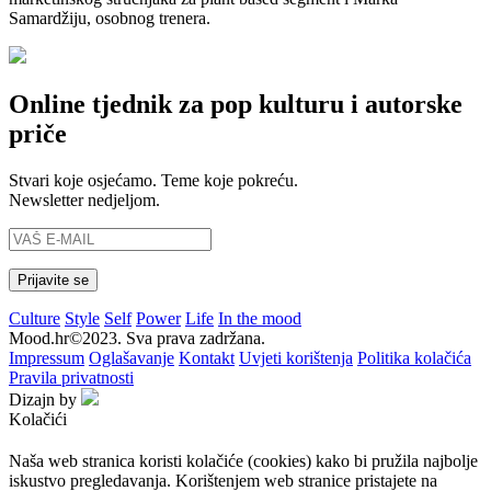
Samardžiju, osobnog trenera.
Online tjednik za pop kulturu i autorske
priče
Stvari koje osjećamo. Teme koje pokreću.
Newsletter nedjeljom.
Culture
Style
Self
Power
Life
In the mood
Mood.hr©2023. Sva prava zadržana.
Impressum
Oglašavanje
Kontakt
Uvjeti korištenja
Politika kolačića
Pravila privatnosti
Dizajn by
Kolačići
Naša web stranica koristi kolačiće (cookies) kako bi pružila najbolje
iskustvo pregledavanja. Korištenjem web stranice pristajete na