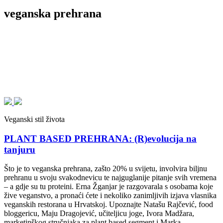
veganska prehrana
Veganski stil života
PLANT BASED PREHRANA: (R)evolucija na
tanjuru
Što je to veganska prehrana, zašto 20% u svijetu, involvira biljnu
prehranu u svoju svakodnevicu te najguglanije pitanje svih vremena
– a gdje su tu proteini. Erna Žganjar je razgovarala s osobama koje
žive veganstvo, a pronaći ćete i nekoliko zanimljivih izjava vlasnika
veganskih restorana u Hrvatskoj. Upoznajte Natašu Rajčević, food
bloggericu, Maju Dragojević, učiteljicu joge, Ivora Madžara,
marketinškog stručnjaka za plant based segment i Marka