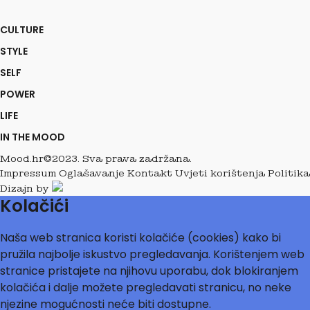
CULTURE
STYLE
SELF
POWER
LIFE
IN THE MOOD
Mood.hr©2023. Sva prava zadržana.
Impressum
Oglašavanje
Kontakt
Uvjeti korištenja
Politika
Dizajn by
Kolačići
Naša web stranica koristi kolačiće (cookies) kako bi
pružila najbolje iskustvo pregledavanja. Korištenjem web
stranice pristajete na njihovu uporabu, dok blokiranjem
kolačića i dalje možete pregledavati stranicu, no neke
njezine mogućnosti neće biti dostupne.