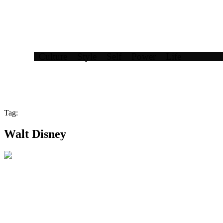
Culture
Style
Self
Power
Life
Tag:
Walt Disney