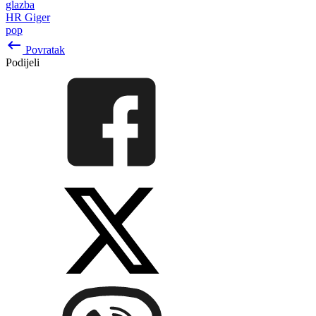
glazba
HR Giger
pop
keyboard_backspace
Povratak
Podijeli