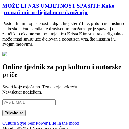
MOŽE LI NAS UMJETNOST SPASITI: Kako
pronaći mir u digitalnom okruženju
Postoji li mir i opuštenost u digitalnoj sferi? I ne, pritom ne mislimo
na beskonačno scrollanje društvenim mrežama prije spavanja…
zvuči kao oksimoron, no umjetnica Krista Kim smatra da digitalno
može imati smirujuće djelovanje poput zen vrta, što ilustrira i u
svojim radovima
Online tjednik za pop kulturu i autorske
priče
Stvari koje osjećamo. Teme koje pokreću.
Newsletter nedjeljom.
Culture
Style
Self
Power
Life
In the mood
Mood.hr©2023. Sva prava zadržana.