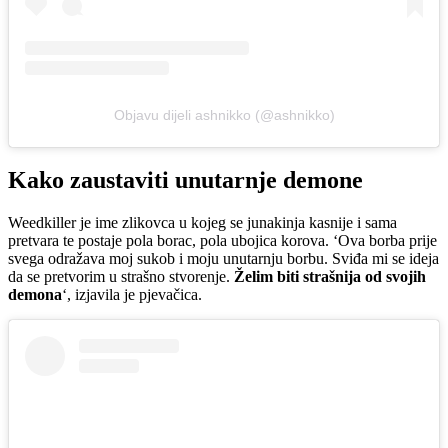
Objavu dijeli ashnikko (@ashnikko)
Kako zaustaviti unutarnje demone
Weedkiller je ime zlikovca u kojeg se junakinja kasnije i sama
pretvara te postaje pola borac, pola ubojica korova. ‘Ova borba prije
svega odražava moj sukob i moju unutarnju borbu. Sviđa mi se ideja
da se pretvorim u strašno stvorenje.
Želim biti strašnija od svojih
demona
‘, izjavila je pjevačica.