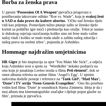
Borba za ženska prava
U pjesmi
‘Possession Of A Weapon’
pjevačica progovara o
poništavanju takozvane odluke “Roe vs. Wade”, koja je
svakoj ženi
u SAD-u dala pravo da izabere abortus
. ‘Očito sud žensko tijelo
vidi kao prijetnju. Postavljam tužno pitanje zašto se žensko tijelo
koristi za političke igre moći i predstavlja kao oružje. Tekst je nastao
iz dubokog osjećaja razočaranja koliko smo mi žene malo važne
našoj vladi i koliko se malo truda ulaže u zaštitu našeg zdravlja i
našeg prava na osobni izbor’, pojasnila je Ashnikko.
Hommage najdražim umjetnicima
HR Giger
je bio inspiracija za spot ‘You Make Me Sick!’, a odjeća
koju Ashnikko nosi u spotu za ‘Weedkiller’ itekako podsjeća na
onu koju je junakinja Leeloo nosila u filmu
Peti element’
, dok se
omot albuma referira na anime filmu ‘Angel’s Egg’. U njenim
radovima doduše postoje i reference na
‘Tank Girl’, ‘Mad Max’,
‘Dune’ i TV seriju ‘Neon Genesis Evangelion’
. ‘Ono što posebno
volim kod filma ‘Dune’ je soundtrack Hansa Zimmera. Ideja je da i
moj album ima kinematografske značajke i djeluje poput glazbe za
film’, priznala je pjevačica.