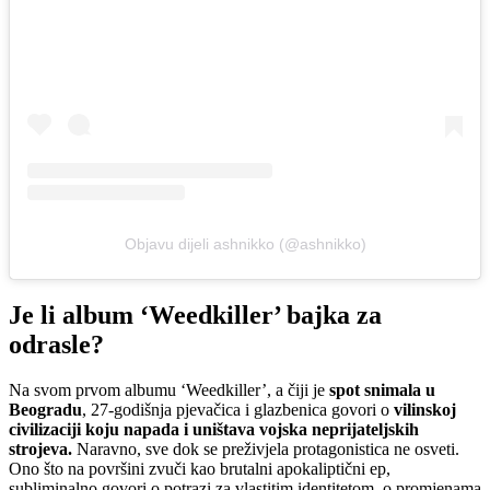
Objavu dijeli ashnikko (@ashnikko)
Je li album ‘Weedkiller’ bajka za
odrasle?
Na svom prvom albumu ‘Weedkiller’, a čiji je
spot snimala u
Beogradu
, 27-godišnja pjevačica i glazbenica govori o
vilinskoj
civilizaciji koju napada i uništava vojska neprijateljskih
strojeva.
Naravno, sve dok se preživjela protagonistica ne osveti.
Ono što na površini zvuči kao brutalni apokaliptični ep,
subliminalno govori o potrazi za vlastitim identitetom, o promjenama