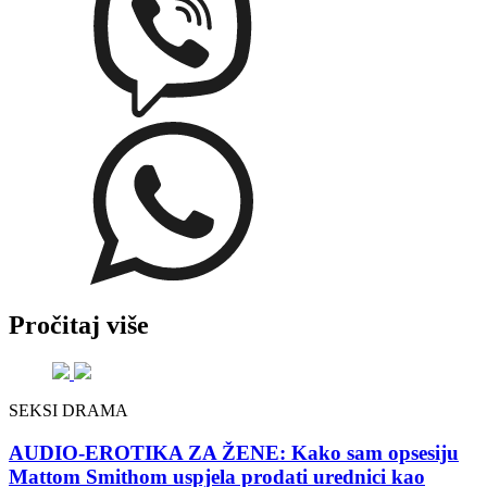
Pročitaj više
SEKSI DRAMA
AUDIO-EROTIKA ZA ŽENE: Kako sam opsesiju
Mattom Smithom uspjela prodati urednici kao