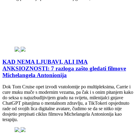
KAD NEMA LJUBAVI, ALI IMA
ANKSIOZNOSTI: 7 razloga zašto gledati filmove
Michelangela Antonionija
Dok Tom Cruise opet izvodi vratolomije po multipleksima, Carrie i
cure muku muče s modernim vezama, pa čak i s onim pitanjem kako
do seksa u najuzbudljivijem gradu na svijetu, milenijalci gnjave
ChatGPT pitanjima o mentalnom zdravlju, a TikTokeri opsjednuto
rade od svojih lica digitalne avatare, čudimo se da se nitko nije
dosjetio prepisati ciklus filmova Michelangela Antonionija kao
terapiju.