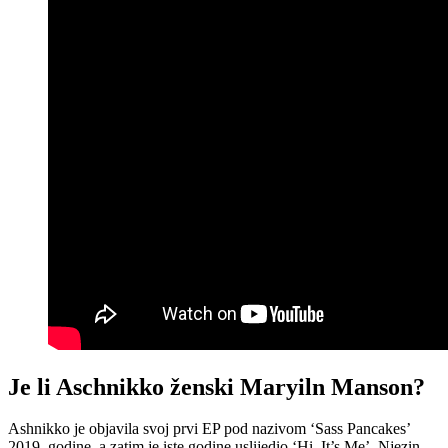
Je li Aschnikko ženski Maryiln Manson?
Ashnikko je objavila svoj prvi EP pod nazivom ‘Sass Pancakes’
2019. godine, a zatim je iste godine uslijedio ‘Hi, It’s Me’. Njezin