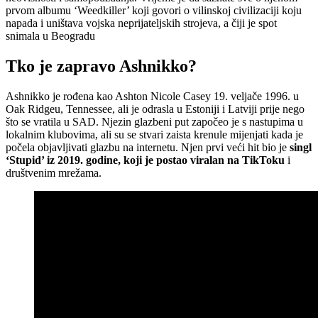
prvom albumu ‘Weedkiller’ koji govori o vilinskoj civilizaciji koju
napada i uništava vojska neprijateljskih strojeva, a čiji je spot
snimala u Beogradu
Tko je zapravo Ashnikko?
Ashnikko je rođena kao Ashton Nicole Casey 19. veljače 1996. u
Oak Ridgeu, Tennessee, ali je odrasla u Estoniji i Latviji prije nego
što se vratila u SAD. Njezin glazbeni put započeo je s nastupima u
lokalnim klubovima, ali su se stvari zaista krenule mijenjati kada je
počela objavljivati glazbu na internetu. Njen prvi veći hit bio je
singl
‘Stupid’ iz 2019. godine, koji je postao viralan na TikToku
i
društvenim mrežama.