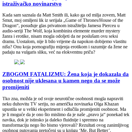
istraživačko novinarstvo
Kada sam saznala da Matt Smith ili, kako ga od milja zovem, Matt
Smut, moj omiljeni lik iz serijala „Game of Thrones/House of the
Dragon“, posuđuje glas privatnom istražitelju Jamesu Pierceu u
audio-seriji The Wolf, koja kombinira elemente murder mystery
žanra i erotike, nisam mogla odoljeti da ne poslušam ovu seksi
dramu. Uostalom, nije li bilo vrijeme da napokon dobijemo vlastitu
nišu? Onu koja pornografiju mijenja erotikom i razumije da žene ne
padaju na vulgaris sliku, već na elokventnu priču?
ZBOGOM FATALIZMU: Žena koja je dokazala da
osobnost nije uklesana u kamen nego da se može
promijeniti
Tko zna, možda je od svoje neurotične osobnosti mogla napraviti
neku duhovitu TV seriju, no američka novinarka Olga Khazan
upustila se u veliki eksperiment i odlučila promijeniti osobnost. Ma
je li moguće da je ono što mislimo da je naše „pravo ja“ ponekad tek
navika, dok je istinsko ja daleko fluidnije i spremno na
transformaciju nego što bismo vjerovali? Rezultati ovog zanimljivog
osobnog putovanja pretočeni su u knjigu ‘Me, But Better’.