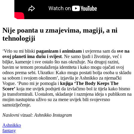
Nije poanta u zmajevima, magiji, a ni
tehnologiji
‘Vrlo su mi bliski
paganizam i animizam
i uvjerena sam da
sve na
ovoj planeti ima dušu i svijest
. Ne samo ljudi i životinje, već i
biljke, kamenje i sve ostalo što nas okružuje. Na drugoj razini,
bavim se temom pronalaženja identiteta i kako mogu ojačati svoj
odnos prema sebi. Ukratko: Kako mogu postati bolja osoba u skladu
sa sobom i svojom okolinom’, izjavila je Ashnikko za njemački
Vogue. ‘Puno mi je pomogla i
knjiga ‘The Body Keeps The
Score’
koja me uvijek podsjeti da izvlačimo bol iz tijela kako bismo
ju transformirali. Uostalom, skladanje i razmjena ideja s publikom na
mojim nastupima uživo su za mene uvijek bili svojevrsno
samoizlječenje.
Naslovni vizual: Ashnikko Instagram
Ashnikko
fantasy