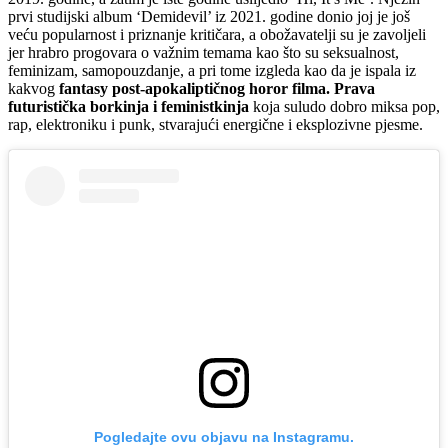
prvi studijski album ‘Demidevil’ iz 2021. godine donio joj je još
veću popularnost i priznanje kritičara, a obožavatelji su je zavoljeli
jer hrabro progovara o važnim temama kao što su seksualnost,
feminizam, samopouzdanje, a pri tome izgleda kao da je ispala iz
kakvog
fantasy post-apokaliptičnog horor filma. Prava
futuristička borkinja i feministkinja
koja suludo dobro miksa pop,
rap, elektroniku i punk, stvarajući energične i eksplozivne pjesme.
Pogledajte ovu objavu na Instagramu.