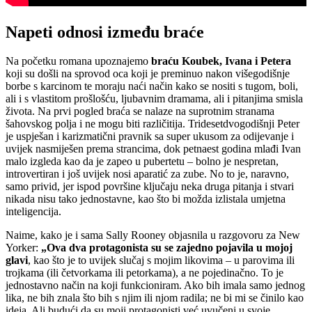
Napeti odnosi između braće
Na početku romana upoznajemo
braću Koubek, Ivana i Petera
koji su došli na sprovod oca koji je preminuo nakon višegodišnje
borbe s karcinom te moraju naći način kako se nositi s tugom, boli,
ali i s vlastitom prošlošću, ljubavnim dramama, ali i pitanjima smisla
života. Na prvi pogled braća se nalaze na suprotnim stranama
šahovskog polja i ne mogu biti različitija. Tridesetdvogodišnji Peter
je uspješan i karizmatični pravnik sa super ukusom za odijevanje i
uvijek nasmiješen prema strancima, dok petnaest godina mlađi Ivan
malo izgleda kao da je zapeo u pubertetu – bolno je nespretan,
introvertiran i još uvijek nosi aparatić za zube. No to je, naravno,
samo privid, jer ispod površine ključaju neka druga pitanja i stvari
nikada nisu tako jednostavne, kao što bi možda izlistala umjetna
inteligencija.
Naime, kako je i sama Sally Rooney objasnila u razgovoru za New
Yorker:
„Ova dva protagonista su se zajedno pojavila u mojoj
glavi
, kao što je to uvijek slučaj s mojim likovima – u parovima ili
trojkama (ili četvorkama ili petorkama), a ne pojedinačno. To je
jednostavno način na koji funkcioniram. Ako bih imala samo jednog
lika, ne bih znala što bih s njim ili njom radila; ne bi mi se činilo kao
ideja. Ali budući da su moji protagonisti već uvučeni u svoje