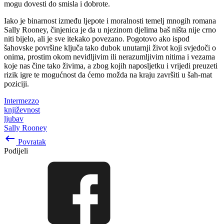
mogu dovesti do smisla i dobrote.
Iako je binarnost između ljepote i moralnosti temelj mnogih romana
Sally Rooney, činjenica je da u njezinom djelima baš ništa nije crno
niti bijelo, ali je sve itekako povezano. Pogotovo ako ispod
šahovske površine ključa tako dubok unutarnji život koji svjedoči o
onima, prostim okom nevidljivim ili nerazumljivim nitima i vezama
koje nas čine tako živima, a zbog kojih naposljetku i vrijedi preuzeti
rizik igre te mogućnost da ćemo možda na kraju završiti u šah-mat
poziciji.
Intermezzo
književnost
ljubav
Sally Rooney
keyboard_backspace
Povratak
Podijeli