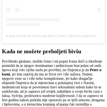
A post shared by Charming Book Covers (@charmingbookcovers)
Kada ne možete preboljeti bivšu
Površinski gledano, možda ćemo i mi poput Ivana doći u iskušenje
pomisliti da je njegov dominantan i ambiciozan brat jedan od onih
tipova koji vrlo vješta surfa po površini, no činjenica je da
Peter u
komi
, jer ima osjećaj da mu se život sve više sužava. Naime,
njegove veze su i više neko komplicirane, jer kako drugačije
objasniti činjenicu da je mjesecima u polutajnoj vezi s Naomi,
studenticom koja se povremeno bavi seksualnim radom kako bi se
uzdržavala, ali je zapravo još uvijek zaljubljen u svoju bivšu curu s
faksa, Sylviju, profesoricu moderne književnosti. I da se zapravo ni
šest godina nakon prekida nije oporavio pa se tješi seksom, drogama
i lijekovima, a u trenucima krajnjeg očajanja čak razmišlja o