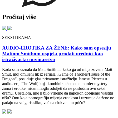
Pročitaj više
SEKSI DRAMA
AUDIO-EROTIKA ZA ŽENE: Kako sam opsesiju
Mattom Smithom uspjela prodati urednici kao
istraživačko novinarstvo
Kada sam saznala da Matt Smith ili, kako ga od milja zovem, Matt
Smut, moj omiljeni lik iz serijala „Game of Thrones/House of the
Dragon“, posuđuje glas privatnom istražitelju Jamesu Pierceu u
audio-seriji The Wolf, koja kombinira elemente murder mystery
žanra i erotike, nisam mogla odoljeti da ne poslušam ovu seksi
dramu. Uostalom, nije li bilo vrijeme da napokon dobijemo vlastitu
nišu? Onu koja pornografiju mijenja erotikom i razumije da žene ne
padaju na vulgaris sliku, već na elokventnu priču?