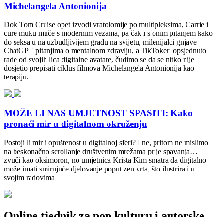
Michelangela Antonionija
Dok Tom Cruise opet izvodi vratolomije po multipleksima, Carrie i
cure muku muče s modernim vezama, pa čak i s onim pitanjem kako
do seksa u najuzbudljivijem gradu na svijetu, milenijalci gnjave
ChatGPT pitanjima o mentalnom zdravlju, a TikTokeri opsjednuto
rade od svojih lica digitalne avatare, čudimo se da se nitko nije
dosjetio prepisati ciklus filmova Michelangela Antonionija kao
terapiju.
MOŽE LI NAS UMJETNOST SPASITI: Kako
pronaći mir u digitalnom okruženju
Postoji li mir i opuštenost u digitalnoj sferi? I ne, pritom ne mislimo
na beskonačno scrollanje društvenim mrežama prije spavanja…
zvuči kao oksimoron, no umjetnica Krista Kim smatra da digitalno
može imati smirujuće djelovanje poput zen vrta, što ilustrira i u
svojim radovima
Online tjednik za pop kulturu i autorske