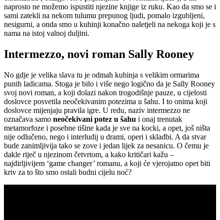
naprosto ne možemo ispustiti njezine knjige iz ruku. Kao da smo se i
sami zatekli na nekom tulumu prepunog ljudi, pomalo izgubljeni,
nesigurni, a onda smo u kuhinji konačno naletjeli na nekoga koji je s
nama na istoj valnoj duljini.
Intermezzo, novi roman Sally Rooney
No gdje je velika slava tu je odmah kuhinja s velikim ormarima
punih ladicama. Stoga je bilo i više nego logično da je Sally Rooney
svoj novi roman, a koji dolazi nakon trogodišnje pauze, u cijelosti
doslovce posvetila neočekivanim potezima u šahu. I to onima koji
doslovce mijenjaju pravila igre. U redu, naziv intermezzo ne
označava samo
neočekivani potez u šahu
i onaj trenutak
metamorfoze i posebne tišine kada je sve na kocki, a opet, još ništa
nije odlučeno, nego i interludij u drami, operi i skladbi. A da stvar
bude zanimljivija tako se zove i jedan lijek za nesanicu. O čemu je
dakle riječ u njezinom četvrtom, a kako kritičari kažu –
najdirljivijem ‘game changer’ romanu, a koji će vjerojatno opet biti
kriv za to što smo ostali budni cijelu noć?