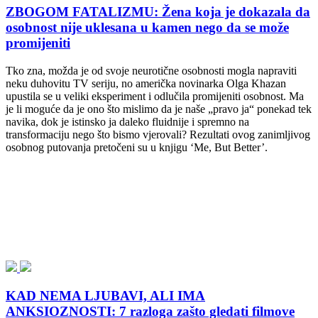
ZBOGOM FATALIZMU: Žena koja je dokazala da
osobnost nije uklesana u kamen nego da se može
promijeniti
Tko zna, možda je od svoje neurotične osobnosti mogla napraviti
neku duhovitu TV seriju, no američka novinarka Olga Khazan
upustila se u veliki eksperiment i odlučila promijeniti osobnost. Ma
je li moguće da je ono što mislimo da je naše „pravo ja“ ponekad tek
navika, dok je istinsko ja daleko fluidnije i spremno na
transformaciju nego što bismo vjerovali? Rezultati ovog zanimljivog
osobnog putovanja pretočeni su u knjigu ‘Me, But Better’.
KAD NEMA LJUBAVI, ALI IMA
ANKSIOZNOSTI: 7 razloga zašto gledati filmove