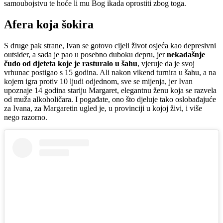
samoubojstvu te hoće li mu Bog ikada oprostiti zbog toga.
Afera koja šokira
S druge pak strane, Ivan se gotovo cijeli život osjeća kao depresivni
outsider, a sada je pao u posebno duboku depru, jer
nekadašnje
čudo od djeteta koje je rasturalo u šahu
, vjeruje da je svoj
vrhunac postigao s 15 godina. Ali nakon vikend turnira u šahu, a na
kojem igra protiv 10 ljudi odjednom, sve se mijenja, jer Ivan
upoznaje 14 godina stariju Margaret, elegantnu ženu koja se razvela
od muža alkoholičara. I pogađate, ono što djeluje tako oslobađajuće
za Ivana, za Margaretin ugled je, u provinciji u kojoj živi, i više
nego razorno.