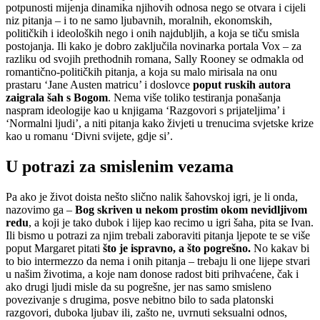
potpunosti mijenja dinamika njihovih odnosa nego se otvara i cijeli
niz pitanja – i to ne samo ljubavnih, moralnih, ekonomskih,
političkih i ideoloških nego i onih najdubljih, a koja se tiču smisla
postojanja. Ili kako je dobro zaključila novinarka portala Vox – za
razliku od svojih prethodnih romana, Sally Rooney se odmakla od
romantično-političkih pitanja, a koja su malo mirisala na onu
prastaru ‘Jane Austen matricu’ i doslovce
poput ruskih autora
zaigrala šah s Bogom
. Nema više toliko testiranja ponašanja
naspram ideologije kao u knjigama ‘Razgovori s prijateljima’ i
‘Normalni ljudi’, a niti pitanja kako živjeti u trenucima svjetske krize
kao u romanu ‘Divni svijete, gdje si’.
U potrazi za smislenim vezama
Pa ako je život doista nešto slično nalik šahovskoj igri, je li onda,
nazovimo ga –
Bog skriven u nekom prostim okom nevidljivom
redu
, a koji je tako dubok i lijep kao recimo u igri šaha, pita se Ivan.
Ili bismo u potrazi za njim trebali zaboraviti pitanja ljepote te se više
poput Margaret pitati
što je ispravno, a što pogrešno.
No kakav bi
to bio intermezzo da nema i onih pitanja – trebaju li one lijepe stvari
u našim životima, a koje nam donose radost biti prihvaćene, čak i
ako drugi ljudi misle da su pogrešne, jer nas samo smisleno
povezivanje s drugima, posve nebitno bilo to sada platonski
razgovori, duboka ljubav ili, zašto ne, uvrnuti seksualni odnos,