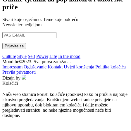
priče
Stvari koje osjećamo. Teme koje pokreću.
Newsletter nedjeljom.
Culture
Style
Self
Power
Life
In the mood
Mood.hr©2023. Sva prava zadržana.
Impressum
Oglašavanje
Kontakt
Uvjeti korištenja
Politika kolačića
Pravila privatnosti
Dizajn by
Kolačići
Naša web stranica koristi kolačiće (cookies) kako bi pružila najbolje
iskustvo pregledavanja. Korištenjem web stranice pristajete na
njihovu uporabu, dok blokiranjem kolačića i dalje možete
pregledavati stranicu, no neke njezine mogućnosti neće biti
dostupne.
Prihvaćam