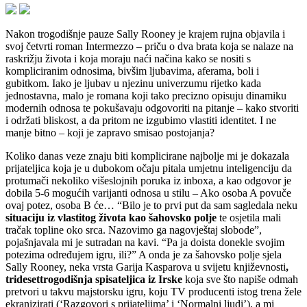
Nakon trogodišnje pauze Sally Rooney je krajem rujna objavila i
svoj četvrti roman Intermezzo – priču o dva brata koja se nalaze na
raskrižju života i koja moraju naći načina kako se nositi s
kompliciranim odnosima, bivšim ljubavima, aferama, boli i
gubitkom. Iako je ljubav u njezinu univerzumu rijetko kada
jednostavna, malo je romana koji tako precizno opisuju dinamiku
modernih odnosa te pokušavaju odgovoriti na pitanje – kako stvoriti
i održati bliskost, a da pritom ne izgubimo vlastiti identitet. I ne
manje bitno – koji je zapravo smisao postojanja?
Koliko danas veze znaju biti komplicirane najbolje mi je dokazala
prijateljica koja je u dubokom očaju pitala umjetnu inteligenciju da
protumači nekoliko višeslojnih poruka iz inboxa, a kao odgovor je
dobila 5-6 mogućih varijanti odnosa u stilu – Ako osoba A povuče
ovaj potez, osoba B će… “Bilo je to prvi put da sam sagledala neku
situaciju iz vlastitog života kao šahovsko polje
te osjetila mali
tračak topline oko srca. Nazovimo ga nagovještaj slobode”,
pojašnjavala mi je sutradan na kavi. “Pa ja doista donekle svojim
potezima određujem igru, ili?” A onda je za šahovsko polje sjela
Sally Rooney, neka vrsta Garija Kasparova u svijetu književnosti
,
tridesettrogodišnja spisateljica iz Irske
koja sve što napiše odmah
pretvori u takvu majstorsku igru, koju TV producenti istog trena žele
ekranizirati (‘Razgovori s prijateljima’ i ‘Normalni ljudi’), a mi