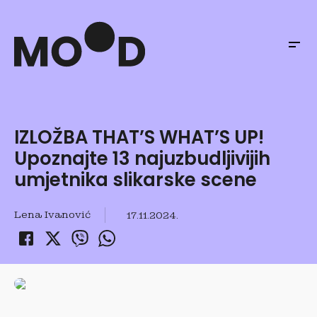
IZLOŽBA THAT’S WHAT’S UP!
Upoznajte 13 najuzbudljivijih
umjetnika slikarske scene
Lena Ivanović
17.11.2024.