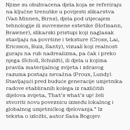
Njime su obuhvaćena djela koja se referiraju
na ključne trenutke u povijesti slikarstva
(Van Minnen, Birns), djela pod utjecajem
tehnologije ili suvremene estetike (Hofmann,
Brawner), slikarski pristupi koji naglasak
stavljaju na površine i teksture (Cross, Lai,
Ericsson, Ruiz, Santy), vizuali koji realnost
guraju na rub nadrealizma, pa čak i preko
njega (Scholl, Schuldt), ili djela u kojima
pravila materijalnog svijeta i zdravog
razuma postaju nevažna (Proux, Lundy).
Stavljajući pred buduće generacije umjetnika
radove etabliranih kolega iz različitih
dijelova svijeta, That’s what’s up! želi
stvoriti novu poveznicu između lokalnog i
globalnog umjetničkog djelovanja.” Iz
teksta o izložbi, autor Saša Bogojev.