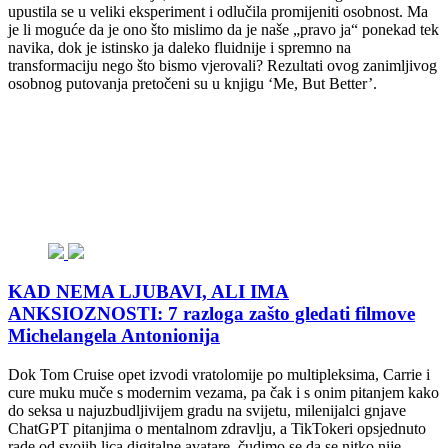
upustila se u veliki eksperiment i odlučila promijeniti osobnost. Ma
je li moguće da je ono što mislimo da je naše „pravo ja“ ponekad tek
navika, dok je istinsko ja daleko fluidnije i spremno na
transformaciju nego što bismo vjerovali? Rezultati ovog zanimljivog
osobnog putovanja pretočeni su u knjigu ‘Me, But Better’.
KAD NEMA LJUBAVI, ALI IMA
ANKSIOZNOSTI: 7 razloga zašto gledati filmove
Michelangela Antonionija
Dok Tom Cruise opet izvodi vratolomije po multipleksima, Carrie i
cure muku muče s modernim vezama, pa čak i s onim pitanjem kako
do seksa u najuzbudljivijem gradu na svijetu, milenijalci gnjave
ChatGPT pitanjima o mentalnom zdravlju, a TikTokeri opsjednuto
rade od svojih lica digitalne avatare, čudimo se da se nitko nije