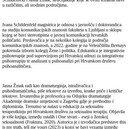
u različitim, ali srodnim područjima.
Ivana Schildenfeld magistrica je odnosa s javnošću i doktorandica
na studiju komunikacijskih znanosti fakulteta u Ljubljani u sklopu
kojeg se bavi stereotipima u javnoj komunikaciji hrvatskih
političarki. Predavačica je na nekoliko kolegija iz područja
komunikacijskih znanosti, a 2022. godine je na Veleučilištu Bernays
pokrenula izborni kolegij Žene i politika. Edukantica je integrativne
psihoterapije pod supervizijom pri Hrvatskoj udruzi za integrativnu
psihoterapiju te analizant u psihoanalizi pri Hrvatskom društvu
psihoanalitičara.
Jasna Žmak radi kao dramaturginja, istraživačica i
psihodramatičarka, piše tekstove za izvedbu, kratke priče i kritičke
tekstove. Izvanredna je profesorica na Odsjeku dramaturgije
Akademije dramske umjetnosti u Zagrebu gdje je prethodno i
diplomirala. Trenutno se nalazi u edukaciji za seksualnu
terapeutkinju pri Hrvatskom društvu za seksualnu terapiju. Objavila
je više knjiga, između ostalih i One stvari – eseji o ženskoj
seksualnosti (Fraktura, 2020). Autorica je i izvođačica predstave this
is my truth, tell me yours (2023) u kojoj se bavi vezama između