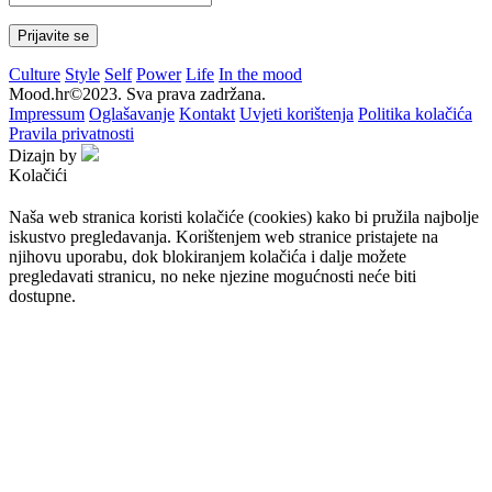
Culture
Style
Self
Power
Life
In the mood
Mood.hr©2023. Sva prava zadržana.
Impressum
Oglašavanje
Kontakt
Uvjeti korištenja
Politika kolačića
Pravila privatnosti
Dizajn by
Kolačići
Naša web stranica koristi kolačiće (cookies) kako bi pružila najbolje
iskustvo pregledavanja. Korištenjem web stranice pristajete na
njihovu uporabu, dok blokiranjem kolačića i dalje možete
pregledavati stranicu, no neke njezine mogućnosti neće biti
dostupne.
Prihvaćam