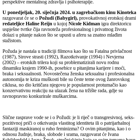
perspektive mentalnog zdravlja i psihoterapije.
U ponedjeljak, 20. siječnja 2024. u zagrebačkom kinu Kinoteka
razgovarat će se o
Požudi (Babygirl),
provokativnoj erotskoj drami
redateljice Haline Reijn
u kojoj
Nicole Kidman
igra direktoricu
uspješne tvrtke čija ravnoteža profesionalnog i privatnog života
dolazi u pitanje nakon što se upusti u aferu sa znatno mlađim
stažistom.
Požuda je nastala u tradiciji filmova kao što su Fatalna privlačnost
(1987), Sirove strasti (1992), Razotkrivanje (1994) i Nevjerna
(2002) – erotskih trilera koji su problematizirali novu rodnu
dinamiku krajem 1990-ih, posebice u pitanjima karijere i moći,
braka i seksualnosti. Novostečena ženska seksualna i profesionalna
autonomija te kriza muškosti bile su česte teme ovog žanrovskog
ciklusa, no dio kritičara njegovu je popularnost protumačio kao
konzervativnu reakciju na ulazak žena na tržište rada, gdje su
ravnopravno konkurirale muškarcima.
Slične rasprave vode se i o Požudi: je li riječ o transgresivnoj, seks-
pozitivnoj priči o otkrivanju vlastitog identiteta ili o patrijarhalnoj
fantaziji maskiranoj u ruho feminizma? O ovim pitanjima, kao i o
odnosu žudnje, braka, slobode i srama, razgovarat će Ivana
Schildenfeld i Jasna Žmak, stručnjakinje koje se ovim temama bave