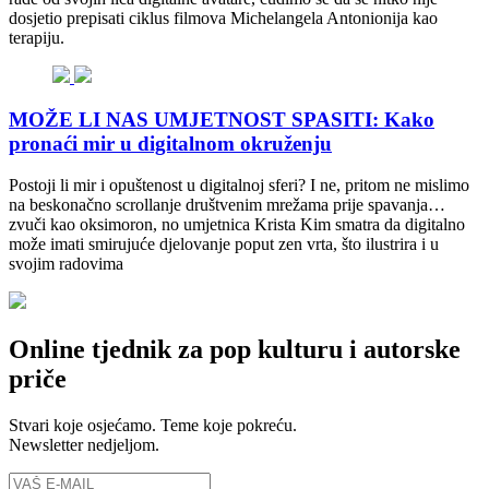
dosjetio prepisati ciklus filmova Michelangela Antonionija kao
terapiju.
MOŽE LI NAS UMJETNOST SPASITI: Kako
pronaći mir u digitalnom okruženju
Postoji li mir i opuštenost u digitalnoj sferi? I ne, pritom ne mislimo
na beskonačno scrollanje društvenim mrežama prije spavanja…
zvuči kao oksimoron, no umjetnica Krista Kim smatra da digitalno
može imati smirujuće djelovanje poput zen vrta, što ilustrira i u
svojim radovima
Online tjednik za pop kulturu i autorske
priče
Stvari koje osjećamo. Teme koje pokreću.
Newsletter nedjeljom.