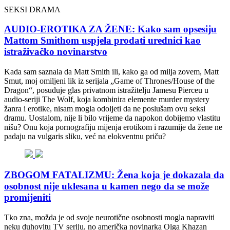
SEKSI DRAMA
AUDIO-EROTIKA ZA ŽENE: Kako sam opsesiju
Mattom Smithom uspjela prodati urednici kao
istraživačko novinarstvo
Kada sam saznala da Matt Smith ili, kako ga od milja zovem, Matt
Smut, moj omiljeni lik iz serijala „Game of Thrones/House of the
Dragon“, posuđuje glas privatnom istražitelju Jamesu Pierceu u
audio-seriji The Wolf, koja kombinira elemente murder mystery
žanra i erotike, nisam mogla odoljeti da ne poslušam ovu seksi
dramu. Uostalom, nije li bilo vrijeme da napokon dobijemo vlastitu
nišu? Onu koja pornografiju mijenja erotikom i razumije da žene ne
padaju na vulgaris sliku, već na elokventnu priču?
ZBOGOM FATALIZMU: Žena koja je dokazala da
osobnost nije uklesana u kamen nego da se može
promijeniti
Tko zna, možda je od svoje neurotične osobnosti mogla napraviti
neku duhovitu TV seriju, no američka novinarka Olga Khazan