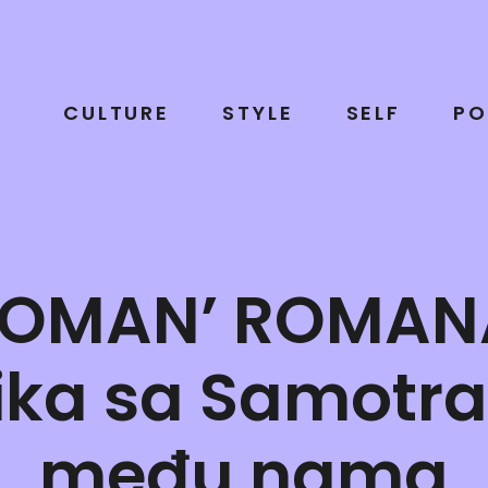
CULTURE
STYLE
SELF
PO
WOMAN’ ROMAN
ika sa Samotr
među nama