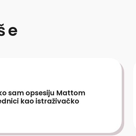
iše
ko sam opsesiju Mattom
dnici kao istraživačko