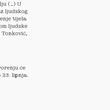
lju (…) U
az ljudskog
enje tijela
dom ljudske
e Tonković,
vorenju će
23. lipnja.