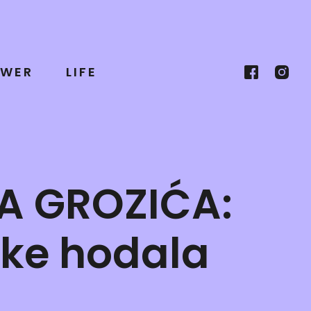
WER
LIFE
A GROZIĆA:
ake hodala