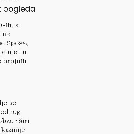
kt pogleda
0-ih, a
dne
ue Sposa,
eluje i u
e brojnih
je se
irodnog
bzor širi
 kasnije