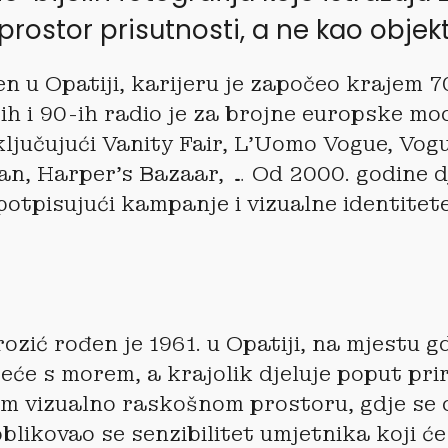
 prostor prisutnosti, a ne kao obje
en u Opatiji, karijeru je započeo krajem 7
ih i 90-ih radio je za brojne europske mo
ključujući Vanity Fair, L’Uomo Vogue, Vog
n, Harper’s Bazaar, … Od 2000. godine dj
potpisujući kampanje i vizualne identitet
zić rođen je 1961. u Opatiji, na mjestu gd
reće s morem, a krajolik djeluje poput pr
m vizualno raskošnom prostoru, gdje se o
blikovao se senzibilitet umjetnika koji će