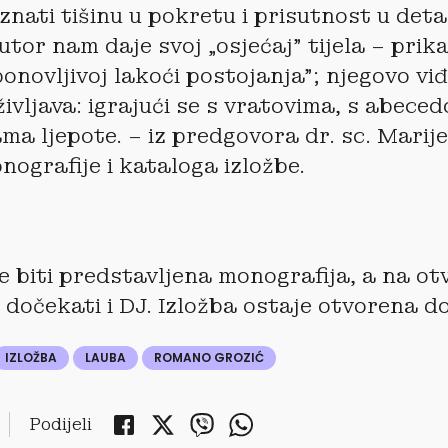
znati tišinu u pokretu i prisutnost u deta
autor nam daje svoj „osjećaj” tijela – prik
ponovljivoj lakoći postojanja”; njegovo viđ
ivljava: igrajući se s vratovima, s abece
ama ljepote. – iz predgovora dr. sc. Marij
nografije i kataloga izložbe.
će biti predstavljena monografija, a na ot
 dočekati i DJ. Izložba ostaje otvorena do 
IZLOŽBA
LAUBA
ROMANO GROZIĆ
Podijeli