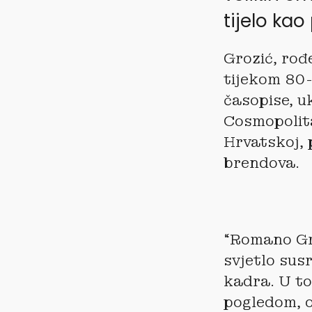
tijelo kao
Grozić, rođ
tijekom 80-
časopise, u
Cosmopolita
Hrvatskoj, 
brendova.
“Romano Gro
svjetlo sus
kadra. U to
pogledom, o