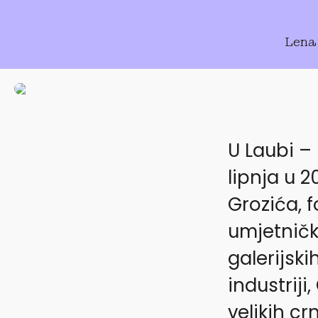
Lena
U Laubi – 
lipnja u 
Grozića, 
umjetničk
galerijsk
industriji
velikih cr