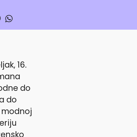
jak, 16.
Romana
modne do
ea do
u modnoj
eriju
 žensko