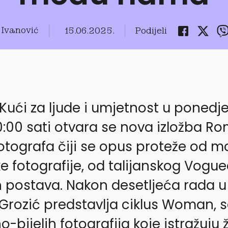
 Ivanović
15.06.2025.
Podijeli
Kući za ljude i umjetnost u ponedjel
20:00 sati otvara se nova izložba 
fotografa čiji se opus proteže od 
e fotografije, od talijanskog Vogu
ih postava. Nakon desetljeća rada 
, Grozić predstavlja ciklus Woman, s
no-bijelih fotografija koje istražuju