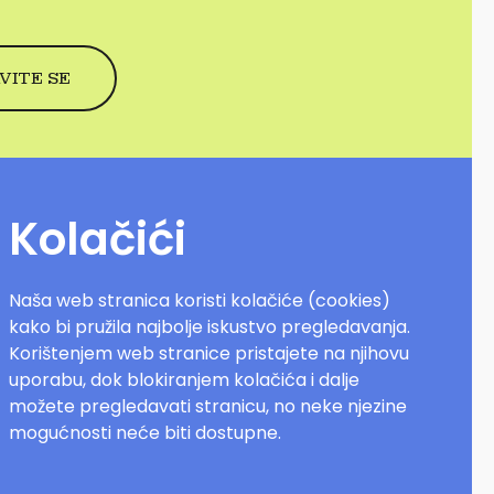
Kolačići
Naša web stranica koristi kolačiće (cookies)
kako bi pružila najbolje iskustvo pregledavanja.
Korištenjem web stranice pristajete na njihovu
uporabu, dok blokiranjem kolačića i dalje
možete pregledavati stranicu, no neke njezine
mogućnosti neće biti dostupne.