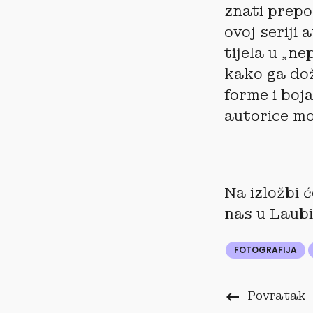
znati prepo
ovoj seriji 
tijela u „ne
kako ga dož
forme i boj
autorice mo
Na izložbi 
nas u Laubi
FOTOGRAFIJA
keyboard_backspace
Povratak