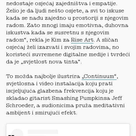
nedostaje osjećaj zajedništva i empatije.
Želio je da ljudi nešto osjete, a svi to iskuse
kada se nađu zajedno u prostoriji s njegovim
radom. Zato mnogi imaju emotivna, duhovna
iskustva kada se susretnu s njegovim
radom“, rekla je Kim za
Rise Art
. A sličan
osjećaj želi izazvati i svojim radovima, no
koristeći suvremene digitalne medije i tvrdeći
da je „svjetlost nova tinta“.
To možda najbolje ilustrira
„Continuum“
,
svjetlosna i video instalacija koju prati
iscjeljujuća glazbena frekvencija koju je
skladao gitarist Smashing Pumpkinsa Jeff
Schroeder, a sudionicima pruža meditativni
ambijent i smirujući efekt.