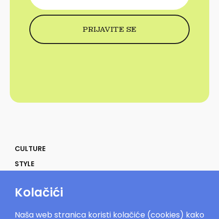
CULTURE
STYLE
SELF
Kolačići
POWER
LIFE
Naša web stranica koristi kolačiće (cookies) kako