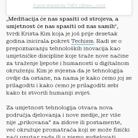
A post shared by TAEX (@taex_com)
„Meditacija će nas spasiti od strojeva, a
umjetnost će nas spasiti od nas samih“
,
tvrdi Krista Kim koja je još prije desetak
godina inicirala pokret
Techism
. Radi se o
prepoznavanju tehnoloških inovacija kao
umjetničke discipline koje traže nove načine
za traženje ljepote i humanosti u digitalnom
okruženju. Kim je svjesna da je tehnologija
ovdje da ostane, na nama je kako ćemo joj se
prilagoditi i kako ćemo je prilagoditi sebi
kako bi stvorili humaniji svijet.
Za umjetnost tehnologija otvara nova
područja djelovanja i nove medije, jer više
nije „prikovana“ za zidove ili postamente,
već okružuje promatrača koji se može fizički
naći unutar rada ili u njemu sudjelovati.