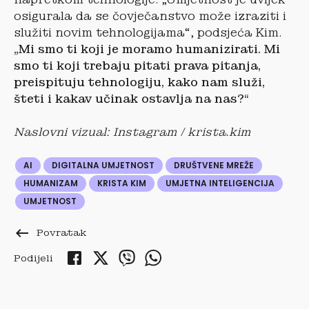
osigurala da se čovječanstvo može izraziti i
služiti novim tehnologijama“, podsjeća Kim.
„Mi smo ti koji je moramo humanizirati. Mi
smo ti koji trebaju pitati prava pitanja,
preispituju tehnologiju, kako nam služi,
šteti i kakav učinak ostavlja na nas?“
Naslovni vizual: Instagram / krista.kim
AI
DIGITALNA UMJETNOST
DRUŠTVENE MREŽE
HUMANIZAM
KRISTA KIM
UMJETNA INTELIGENCIJA
UMJETNOST
keyboard_backspace
Povratak
Podijeli