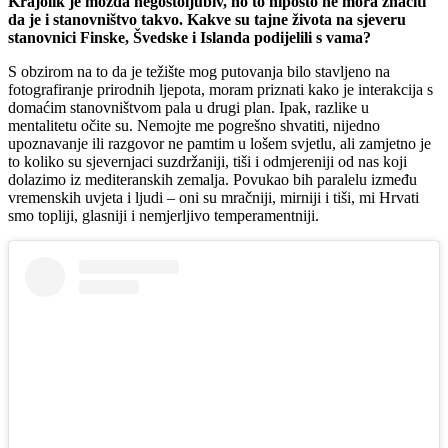
Krajolik je možda negostoljubiv, no to nipošto ne mora značiti
da je i stanovništvo takvo. Kakve su tajne života na sjeveru
stanovnici Finske, Švedske i Islanda podijelili s vama?
S obzirom na to da je težište mog putovanja bilo stavljeno na
fotografiranje prirodnih ljepota, moram priznati kako je interakcija s
domaćim stanovništvom pala u drugi plan. Ipak, razlike u
mentalitetu očite su. Nemojte me pogrešno shvatiti, nijedno
upoznavanje ili razgovor ne pamtim u lošem svjetlu, ali zamjetno je
to koliko su sjevernjaci suzdržaniji, tiši i odmjereniji od nas koji
dolazimo iz mediteranskih zemalja. Povukao bih paralelu između
vremenskih uvjeta i ljudi – oni su mračniji, mirniji i tiši, mi Hrvati
smo topliji, glasniji i nemjerljivo temperamentniji.