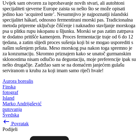
Uvijek sam otvoren za isprobavanje novih stvari, ali autohtoni
specijaliteti sjeverne Europe zaista su nešto što se može opisati
jedino kao ‘acquired taste’. Nesumnjivo je najpoznatiji islandski
specijalitet hákarl, odnosno fermentirani morski pas. Tradicionalna
metoda pripreme uključuje čišćenje i naknadno stavljanje morskoga
psa u plitku rupu iskopanu u šljunku. Morski se pas zatim zatrpava
te dodatno pritišće kamenjem. Proces fermentacije traje od 6 do 12
tjedana, a zatim slijedi proces sušenja koji bi se mogao usporediti s
našim sušenjem pršuta. Meso morskog psa nakon toga spremno je
za konzumaciju. Skromno priznajem kako se unatoč gurmanskim
sklonostima nisam odlučio na degustaciju, moje preferencije ipak su
nešto drugačije. Zadržao sam se na domaćem janjećem gulašu
serviranom u kruhu za koji imam samo riječi hvale!
Aurora borealis
Finska
fotograf
Island
Marko Andrijašević
putovanja
Švedska
keyboard_backspace
Povratak
Podijeli