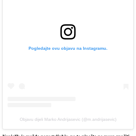
Pogledajte ovu objavu na Instagramu.
Objavu dijeli Marko Andrijasevic (@m.andrijasevic)