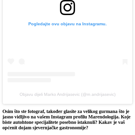
Pogledajte ovu objavu na Instagramu.
Objavu dijeli Marko Andrijasevic (@m.andrijasevic)
Osim što ste fotograf, također glasite za velikog gurmana što je
jasno vidljivo na vašem Instagram profilu Marendologija. Koje
biste autohtone specijalitete posebno istaknuli? Kakav je vaš
općenit dojam sjevernjačke gastronomije?