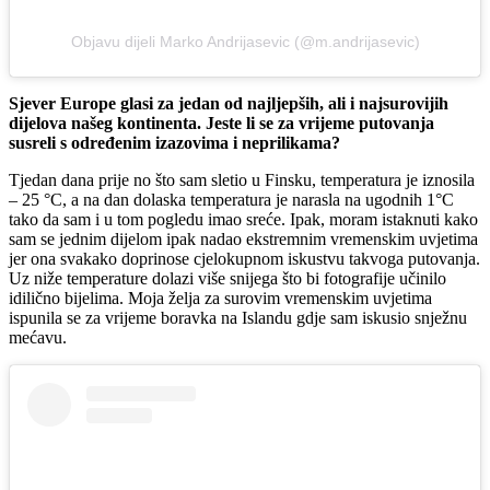
Objavu dijeli Marko Andrijasevic (@m.andrijasevic)
Sjever Europe glasi za jedan od najljepših, ali i najsurovijih
dijelova našeg kontinenta. Jeste li se za vrijeme putovanja
susreli s određenim izazovima i neprilikama?
Tjedan dana prije no što sam sletio u Finsku, temperatura je iznosila
– 25 °C, a na dan dolaska temperatura je narasla na ugodnih 1°C
tako da sam i u tom pogledu imao sreće. Ipak, moram istaknuti kako
sam se jednim dijelom ipak nadao ekstremnim vremenskim uvjetima
jer ona svakako doprinose cjelokupnom iskustvu takvoga putovanja.
Uz niže temperature dolazi više snijega što bi fotografije učinilo
idilično bijelima. Moja želja za surovim vremenskim uvjetima
ispunila se za vrijeme boravka na Islandu gdje sam iskusio snježnu
mećavu.