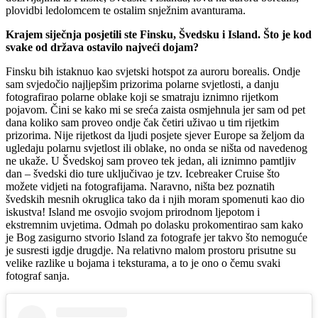
plovidbi ledolomcem te ostalim snježnim avanturama.
Krajem siječnja posjetili ste Finsku, Švedsku i Island. Što je kod
svake od država ostavilo najveći dojam?
Finsku bih istaknuo kao svjetski hotspot za auroru borealis. Ondje
sam svjedočio najljepšim prizorima polarne svjetlosti, a danju
fotografirao polarne oblake koji se smatraju iznimno rijetkom
pojavom. Čini se kako mi se sreća zaista osmjehnula jer sam od pet
dana koliko sam proveo ondje čak četiri uživao u tim rijetkim
prizorima. Nije rijetkost da ljudi posjete sjever Europe sa željom da
ugledaju polarnu svjetlost ili oblake, no onda se ništa od navedenog
ne ukaže. U Švedskoj sam proveo tek jedan, ali iznimno pamtljiv
dan – švedski dio ture uključivao je tzv. Icebreaker Cruise što
možete vidjeti na fotografijama. Naravno, ništa bez poznatih
švedskih mesnih okruglica tako da i njih moram spomenuti kao dio
iskustva! Island me osvojio svojom prirodnom ljepotom i
ekstremnim uvjetima. Odmah po dolasku prokomentirao sam kako
je Bog zasigurno stvorio Island za fotografe jer takvo što nemoguće
je susresti igdje drugdje. Na relativno malom prostoru prisutne su
velike razlike u bojama i teksturama, a to je ono o čemu svaki
fotograf sanja.