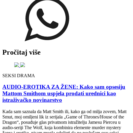
Pročitaj više
SEKSI DRAMA
AUDIO-EROTIKA ZA ŽENE: Kako sam opsesiju
Mattom Smithom uspjela prodati urednici kao
istraživačko novinarstvo
Kada sam saznala da Matt Smith ili, kako ga od milja zovem, Matt
Smut, moj omiljeni lik iz serijala „Game of Thrones/House of the
Dragon“, posuđuje glas privatnom istražitelju Jamesu Pierceu u
audio-seriji The Wolf, koja kombinira elemente murder mystery
žanra i erotike, nisam mogla odoljeti da ne poslušam ovu seksi