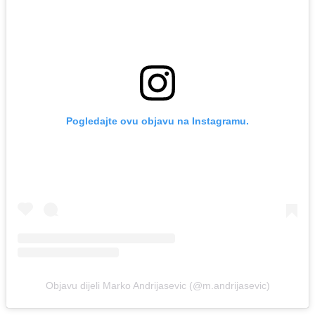
Pogledajte ovu objavu na Instagramu.
Objavu dijeli Marko Andrijasevic (@m.andrijasevic)