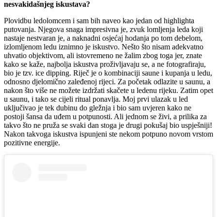
nesvakidašnjeg iskustava?
Plovidbu ledolomcem i sam bih naveo kao jedan od highlighta
putovanja. Njegova snaga impresivna je, zvuk lomljenja leda koji
nastaje nestvaran je, a naknadni osjećaj hodanja po tom debelom,
izlomljenom ledu iznimno je iskustvo. Nešto što nisam adekvatno
uhvatio objektivom, ali istovremeno ne žalim zbog toga jer, znate
kako se kaže, najbolja iskustva proživljavaju se, a ne fotografiraju,
bio je tzv. ice dipping. Riječ je o kombinaciji saune i kupanja u ledu,
odnosno djelomično zaleđenoj rijeci. Za početak odlazite u saunu, a
nakon što više ne možete izdržati skačete u ledenu rijeku. Zatim opet
u saunu, i tako se cijeli ritual ponavlja. Moj prvi ulazak u led
uključivao je tek dubinu do gležnja i bio sam uvjeren kako ne
postoji šansa da uđem u potpunosti. Ali jednom se živi, a prilika za
takvo što ne pruža se svaki dan stoga je drugi pokušaj bio uspješniji!
Nakon takvoga iskustva ispunjeni ste nekom potpuno novom vrstom
pozitivne energije.