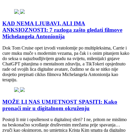
KAD NEMA LJUBAVI, ALI IMA
ANKSIOZNOSTI: 7 razloga zašto gledati filmove
Michelangela Antonionija
Dok Tom Cruise opet izvodi vratolomije po multipleksima, Carrie i
cure muku muče s modernim vezama, pa čak i s onim pitanjem kako
do seksa u najuzbudljivijem gradu na svijetu, milenijalci gnjave
ChatGPT pitanjima o mentalnom zdravlju, a TikTokeri opsjednuto
rade od svojih lica digitalne avatare, čudimo se da se nitko nije
dosjetio prepisati ciklus filmova Michelangela Antonionija kao
terapiju.
MOŽE LI NAS UMJETNOST SPASITI: Kako
pronaći mir u digitalnom okruženju
Postoji li mir i opuštenost u digitalnoj sferi? I ne, pritom ne mislimo
na beskonačno scrollanje društvenim mrežama prije spavanja…
zvuči kao oksimoron, no umjetnica Krista Kim smatra da digitalno