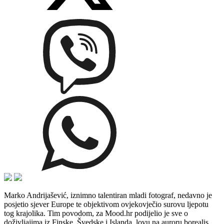
Marko Andrijašević, iznimno talentiran mladi fotograf, nedavno je
posjetio sjever Europe te objektivom ovjekovječio surovu ljepotu
tog krajolika. Tim povodom, za Mood.hr podijelio je sve o
doživljajima iz Finske, Švedske i Islanda, lovu na auroru borealis,