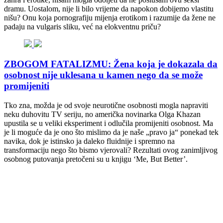
dramu. Uostalom, nije li bilo vrijeme da napokon dobijemo vlastitu
nišu? Onu koja pornografiju mijenja erotikom i razumije da žene ne
padaju na vulgaris sliku, već na elokventnu priču?
ZBOGOM FATALIZMU: Žena koja je dokazala da
osobnost nije uklesana u kamen nego da se može
promijeniti
Tko zna, možda je od svoje neurotične osobnosti mogla napraviti
neku duhovitu TV seriju, no američka novinarka Olga Khazan
upustila se u veliki eksperiment i odlučila promijeniti osobnost. Ma
je li moguće da je ono što mislimo da je naše „pravo ja“ ponekad tek
navika, dok je istinsko ja daleko fluidnije i spremno na
transformaciju nego što bismo vjerovali? Rezultati ovog zanimljivog
osobnog putovanja pretočeni su u knjigu ‘Me, But Better’.