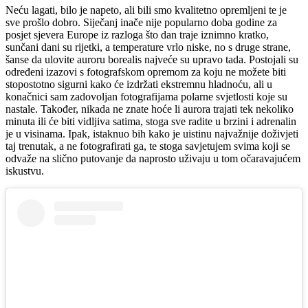
Neću lagati, bilo je napeto, ali bili smo kvalitetno opremljeni te je
sve prošlo dobro. Siječanj inače nije popularno doba godine za
posjet sjevera Europe iz razloga što dan traje iznimno kratko,
sunčani dani su rijetki, a temperature vrlo niske, no s druge strane,
šanse da ulovite auroru borealis najveće su upravo tada. Postojali su
određeni izazovi s fotografskom opremom za koju ne možete biti
stopostotno sigurni kako će izdržati ekstremnu hladnoću, ali u
konačnici sam zadovoljan fotografijama polarne svjetlosti koje su
nastale. Također, nikada ne znate hoće li aurora trajati tek nekoliko
minuta ili će biti vidljiva satima, stoga sve radite u brzini i adrenalin
je u visinama. Ipak, istaknuo bih kako je uistinu najvažnije doživjeti
taj trenutak, a ne fotografirati ga, te stoga savjetujem svima koji se
odvaže na slično putovanje da naprosto uživaju u tom očaravajućem
iskustvu.