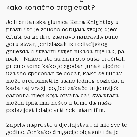
kako konačno progledati?
Je li britanska glumica
Keira Knightley
u
pravu što je zdušno
odbijala svojoj djeci
čitati bajke
ili je zapravo napravila puno
goru stvar, jer izlazak iz roditeljskog
gnijezda u stvarni svijet nikada nije lak, pa
ipak… Nakon što su nam sto puta pročitali
priču o tome kako je zgodan junak ujedno i
užasno sposoban te dobar, kako se ljubav
može prepoznati iz samo jednog pogleda, a
kada taj vražji pogled zakaže tu je uvijek
čarobna riječi koja otvara baš sva vrata,
možda ipak ima nešto u tome da naša
podsvijest i dalje vrti neki stari film.
Zapela naprosto u djetinjstvu i ni mic sve te
godine. Jer kako drugačije objasniti da je