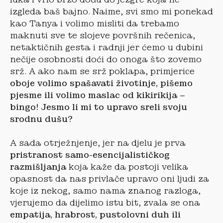
izgleda baš bajno. Naime, svi smo mi ponekad
kao Tanya i volimo misliti da trebamo
maknuti sve te slojeve površnih rečenica,
netaktičnih gesta i radnji jer ćemo u dubini
nečije osobnosti doći do onoga što zovemo
srž. A ako nam se srž poklapa, primjerice
oboje volimo spašavati životinje, pišemo
pjesme ili volimo maslac od kikirikija –
bingo! Jesmo li mi to upravo sreli svoju
srodnu dušu?
A sada otrježnjenje, jer na djelu je prva
pristranost samo-esencijalističkog
razmišljanja
koja kaže da postoji velika
opasnost da nas privlače upravo oni ljudi za
koje iz nekog, samo nama znanog razloga,
vjerujemo da dijelimo istu bit, zvala se ona
empatija, hrabrost, pustolovni duh ili