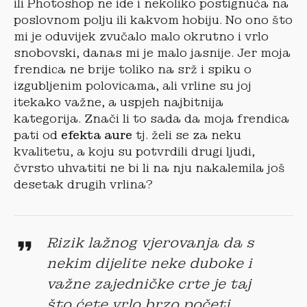
ili Photoshop ne ide i nekoliko postignuća na
poslovnom polju ili kakvom hobiju. No ono što
mi je oduvijek zvučalo malo okrutno i vrlo
snobovski, danas mi je malo jasnije. Jer moja
frendica ne brije toliko na srž i spiku o
izgubljenim polovicama, ali vrline su joj
itekako važne, a uspjeh najbitnija
kategorija. Znači li to sada da moja frendica
pati od
efekta aure
tj. želi se za neku
kvalitetu, a koju su potvrdili drugi ljudi,
čvrsto uhvatiti ne bi li na nju nakalemila još
desetak drugih vrlina?
Rizik lažnog vjerovanja da s
nekim dijelite neke duboke i
važne zajedničke crte je taj
što ćete vrlo brzo početi