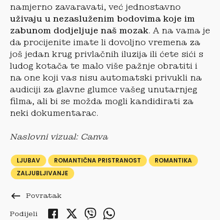
namjerno zavaravati, već jednostavno
uživaju u nezasluženim bodovima koje im
zabunom dodjeljuje naš mozak
. A na vama je
da procijenite imate li dovoljno vremena za
još jedan krug privlačnih iluzija ili ćete sići s
ludog kotača te malo više pažnje obratiti i
na one koji vas nisu automatski privukli na
audiciji za glavne glumce vašeg unutarnjeg
filma, ali bi se možda mogli kandidirati za
neki dokumentarac.
Naslovni vizual: Canva
LJUBAV
ROMANTIČNA PRISTRANOST
ROMANTIKA
ZALJUBLJIVANJE
keyboard_backspace
Povratak
Podijeli