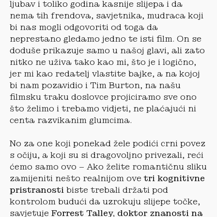
ljubav i toliko godina kasnije slijepa i da
nema tih frendova, savjetnika, mudraca koji
bi nas mogli odgovoriti od toga da
neprestano gledamo jedno te isti film. On se
doduše prikazuje samo u našoj glavi, ali zato
nitko ne uživa tako kao mi, što je i logično,
jer mi kao redatelj vlastite bajke, a na kojoj
bi nam pozavidio i Tim Burton, na našu
filmsku traku doslovce projiciramo sve ono
što želimo i trebamo vidjeti, ne plaćajući ni
centa razvikanim glumcima.
No za one koji ponekad žele podići crni povez
s očiju, a koji su si dragovoljno privezali, reći
ćemo samo ovo – Ako želite romantičnu sliku
zamijeniti nešto realnijom ove
tri kognitivne
pristranosti
biste trebali držati pod
kontrolom budući da uzrokuju slijepe točke,
savjetuje
Forrest Talley, doktor znanosti na