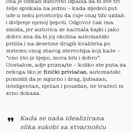
ona je odmah duhovito ispalila da bi sve tri
želje spiskala na jednu – kada sljedeći put
uđe u neku prostoriju da čuje onaj tihi uzdah
i divljenje njenoj ljepoti. Odgovor čak ima
smisla, jer autorica se načitala bajki i jako
dobro zna da bi joj okolina automatski
prišila i na desetine drugih kvaliteta po
sistemu onog starog stereotipa koji kaže –
“ono što je lijepo, mora biti i dobro”.
Uostalom, adje priznajte – koliko ste puta za
nekoga tko je
fizički privlačan,
automatski
pomislili da je sigurno i drag, ljubazan,
inteligentan, nježan i pouzdan, ne tražeći ni
zrno dokaza.
Kada se naša idealizirana
slika sukobi sa stvarnošću