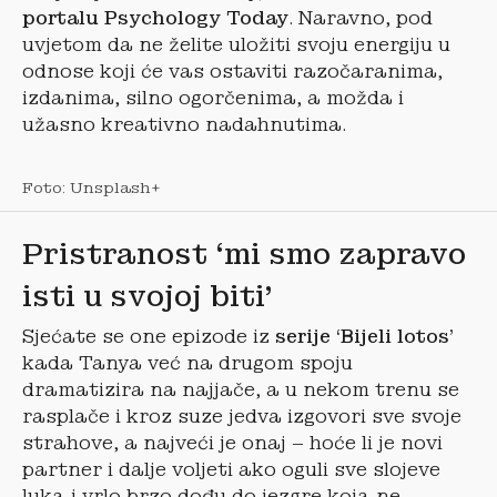
portalu Psychology Today
. Naravno, pod
uvjetom da ne želite uložiti svoju energiju u
odnose koji će vas ostaviti razočaranima,
izdanima, silno ogorčenima, a možda i
užasno kreativno nadahnutima.
Foto: Unsplash+
Pristranost ‘mi smo zapravo
isti u svojoj biti’
Sjećate se one epizode iz
serije ‘Bijeli lotos’
kada Tanya već na drugom spoju
dramatizira na najjače, a u nekom trenu se
rasplače i kroz suze jedva izgovori sve svoje
strahove, a najveći je onaj – hoće li je novi
partner i dalje voljeti ako oguli sve slojeve
luka i vrlo brzo dođu do jezgre koja ne