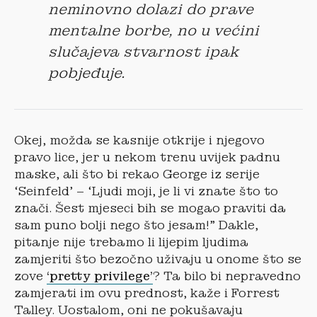
neminovno dolazi do prave
mentalne borbe, no u većini
slučajeva stvarnost ipak
pobjeđuje.
Okej, možda se kasnije otkrije i njegovo
pravo lice, jer u nekom trenu uvijek padnu
maske, ali što bi rekao George iz serije
‘Seinfeld’ – ‘Ljudi moji, je li vi znate što to
znači. Šest mjeseci bih se mogao praviti da
sam puno bolji nego što jesam!” Dakle,
pitanje nije trebamo li lijepim ljudima
zamjeriti što bezočno uživaju u onome što se
zove
‘pretty privilege’
? Ta bilo bi nepravedno
zamjerati im ovu prednost, kaže i Forrest
Talley. Uostalom, oni ne pokušavaju