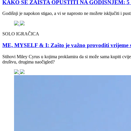
KAKO SE ZAISTA OPUSTITI NA GODIŠNJEM: 5 savje
Godišnji je napokon stigao, a vi se naprosto ne možete isključiti i pu
SOLO IGRAČICA
ME, MYSELF & I: Zašto je važno provoditi vrijeme 
Stihovi Miley Cyrus u kojima proklamira da si može sama kupiti cvijeće
društvu, drugima naočigled?