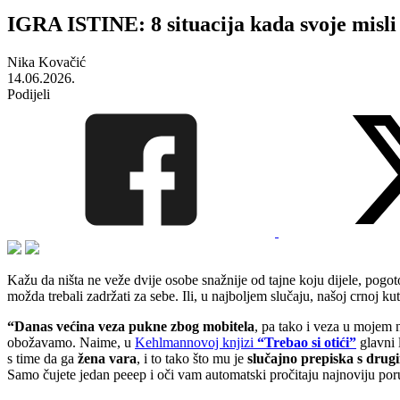
IGRA ISTINE: 8 situacija kada svoje misli
Nika Kovačić
14.06.2026.
Podijeli
Kažu da ništa ne veže dvije osobe snažnije od tajne koju dijele, pogoto
možda trebali zadržati za sebe. Ili, u najboljem slučaju, našoj crnoj ku
“Danas većina veza pukne zbog mobitela
, pa tako i veza u mojem 
obožavamo. Naime, u
Kehlmannovoj knjizi
“Trebao si otići”
glavni 
s time da ga
žena vara
, i to tako što mu je
slučajno prepiska s drugi
Samo čujete jedan peeep i oči vam automatski pročitaju najnoviju poru