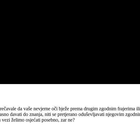
prečavale da vaše nevjerne oči bježe prema drugim zgodnim frajerima ili c
 jasno davati do znanja, niti se pretjerano oduševljavati njegovim zgod
 vezi želimo osjećati posebno, zar ne?