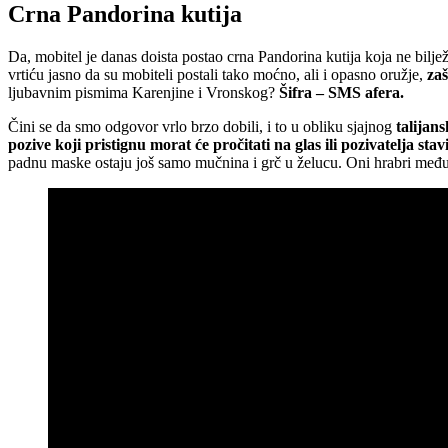
Crna Pandorina kutija
Da, mobitel je danas doista postao crna Pandorina kutija koja ne biljež
vrtiću jasno da su mobiteli postali tako moćno, ali i opasno oružje,
zaš
ljubavnim pismima Karenjine i Vronskog?
Šifra – SMS afera.
Čini se da smo odgovor vrlo brzo dobili, i to u obliku sjajnog
talijan
pozive koji pristignu morat će pročitati na glas ili pozivatelja stav
padnu maske ostaju još samo mučnina i grč u želucu. Oni hrabri među n