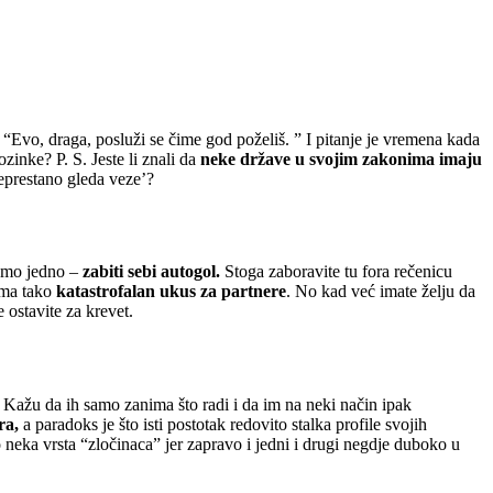
. “Evo, draga, posluži se čime god poželiš. ” I pitanje je vremena kada
zinke? P. S. Jeste li znali da
neke države u svojim zakonima imaju
eprestano gleda veze’?
samo jedno –
zabiti sebi autogol.
Stoga zaboravite tu fora rečenicu
 ima tako
katastrofalan ukus za partnere
. No kad već imate želju da
 ostavite za krevet.
. Kažu da ih samo zanima što radi i da im na neki način ipak
ra,
a paradoks je što isti postotak redovito stalka profile svojih
vo neka vrsta “zločinaca” jer zapravo i jedni i drugi negdje duboko u