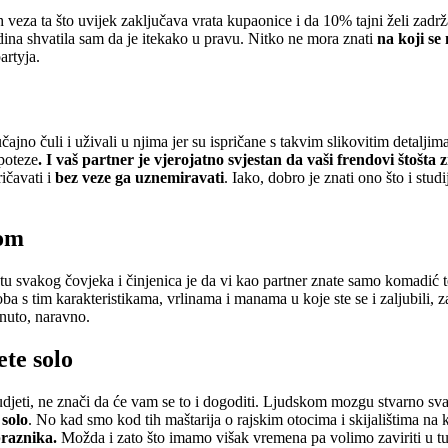
h veza ta što uvijek zaključava vrata kupaonice i da 10% tajni želi zadrž
dina shvatila sam da je itekako u pravu. Nitko ne mora znati
na koji se 
artyja.
o čuli i uživali u njima jer su ispričane s takvim slikovitim detaljima,
poteze
. I vaš partner je vjerojatno svjestan da vaši frendovi štošt
ičavati i
bez veze ga uznemiravati
. Iako, dobro je znati ono što i stu
mom
otu svakog čovjeka i činjenica je da vi kao partner znate samo komadić 
 s tim karakteristikama, vrlinama i manama u koje ste se i zaljubili, z
brnuto, naravno.
te solo
oludjeti, ne znači da će vam se to i dogoditi. Ljudskom mozgu stvarno sv
 solo
. No kad smo kod tih maštarija o rajskim otocima i skijalištima na 
praznika.
Možda i zato što imamo višak vremena pa volimo zaviriti u tu