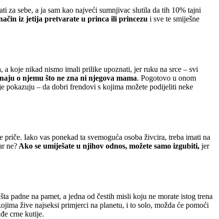
ati za sebe, a ja sam kao najveći sumnjivac slutila da tih 10% tajni
način iz jetija pretvarate u princa ili princezu
i sve te smiješne
 a koje nikad nismo imali prilike upoznati, jer ruku na srce – svi
a znaju o njemu što ne zna ni njegova mama
. Pogotovo u onom
dije pokazuju – da dobri frendovi s kojima možete podijeliti neke
te priče. Iako vas ponekad ta svemoguća osoba živcira, treba imati na
ar ne?
Ako se umiješate u njihov odnos, možete samo izgubiti,
jer
ašta padne na pamet, a jedna od čestih misli koju ne morate istog trena
kojima žive najseksi primjerci na planetu, i to solo, možda će pomoći
đe crne kutije.