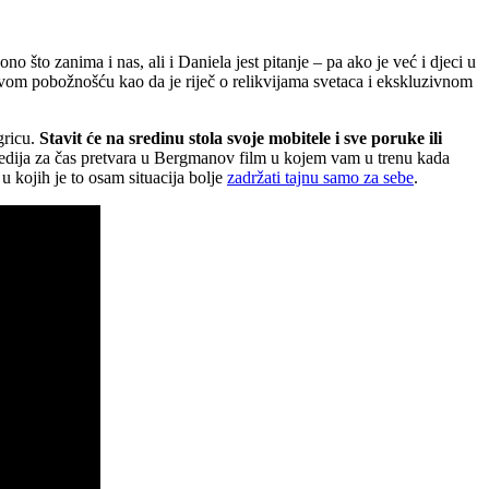
o što zanima i nas, ali i Daniela jest pitanje – pa ako je već i djeci u
vom pobožnošću kao da je riječ o relikvijama svetaca i ekskluzivnom
gricu.
Stavit će na sredinu stola svoje mobitele i sve poruke ili
medija za čas pretvara u Bergmanov film u kojem vam u trenu kada
 kojih je to osam situacija bolje
zadržati tajnu samo za sebe
.