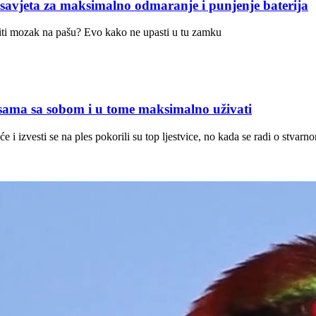
ta za maksimalno odmaranje i punjenje baterija
stiti mozak na pašu? Evo kako ne upasti u tu zamku
sama sa sobom i u tome maksimalno uživati
 i izvesti se na ples pokorili su top ljestvice, no kada se radi o stvar