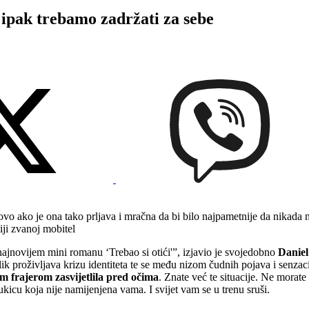
 ipak trebamo zadržati za sebe
vo ako je ona tako prljava i mračna da bi bilo najpametnije da nikada ne 
tiji zvanoj mobitel
najnovijem mini romanu ‘Trebao si otići'”, izjavio je svojedobno
Danie
lik proživljava krizu identiteta te se među nizom čudnih pojava i senzac
m frajerom zasvijetlila pred očima
. Znate već te situacije. Ne morat
kicu koja nije namijenjena vama. I svijet vam se u trenu sruši.