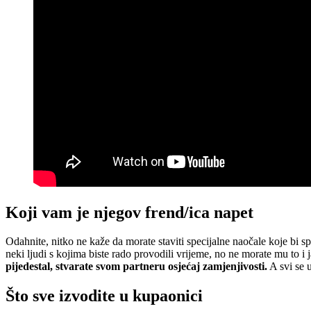
Koji vam je njegov frend/ica napet
Odahnite, nitko ne kaže da morate staviti specijalne naočale koje bi s
neki ljudi s kojima biste rado provodili vrijeme, no ne morate mu to i
pijedestal, stvarate svom partneru osjećaj zamjenjivosti.
A svi se u
Što sve
izvodite u kupaonici