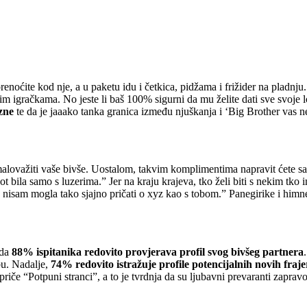
enoćite kod nje, a u paketu idu i četkica, pidžama i frižider na pladnju
im igračkama. No jeste li baš 100% sigurni da mu želite dati sve svoje lo
zne
te da je jaaako tanka granica između njuškanja i ‘Big Brother vas n
omalovažiti vaše bivše. Uostalom, takvim komplimentima napravit ćete 
ot bila samo s luzerima.” Jer na kraju krajeva, tko želi biti s nekim tko
sad nisam mogla tako sjajno pričati o xyz kao s tobom.” Panegirike i himne
 da
88% ispitanika redovito provjerava profil svog bivšeg partnera
abu. Nadalje,
74% redovito istražuje profile potencijalnih novih fraje
 priče “Potpuni stranci”, a to je tvrdnja da su ljubavni prevaranti zapra