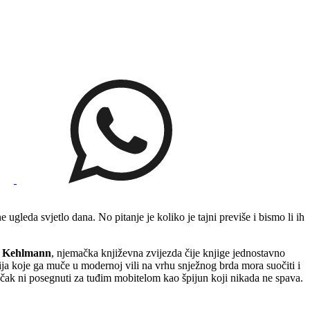
ugleda svjetlo dana. No pitanje je koliko je tajni previše i bismo li ih
l Kehlmann
, njemačka književna zvijezda čije knjige jednostavno
ija koje ga muče u modernoj vili na vrhu snježnog brda mora suočiti i
e čak ni posegnuti za tuđim mobitelom kao špijun koji nikada ne spava.