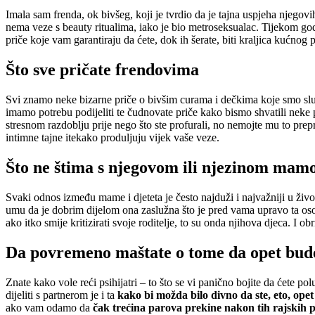
Imala sam frenda, ok bivšeg, koji je tvrdio da je tajna uspjeha njegovi
nema veze s beauty ritualima, iako je bio metroseksualac. Tijekom go
priče koje vam garantiraju da ćete, dok ih šerate, biti kraljica kućnog p
Što sve pričate frendovima
Svi znamo neke bizarne priče o bivšim curama i dečkima koje smo slučajn
imamo potrebu podijeliti te čudnovate priče kako bismo shvatili neke 
stresnom razdoblju prije nego što ste profurali, no nemojte mu to prepr
intimne tajne itekako produljuju vijek vaše veze.
Što ne štima s njegovom ili njezinom ma
Svaki odnos između mame i djeteta je često najduži i najvažniji u živ
umu da je dobrim dijelom ona zaslužna što je pred vama upravo ta osoba
ako itko smije kritizirati svoje roditelje, to su onda njihova djeca. I o
Da povremeno maštate o tome da opet bude
Znate kako vole reći psihijatri – to što se vi panično bojite da ćete p
dijeliti s partnerom je i ta
kako bi možda bilo divno da ste, eto, opet
ako vam odamo da
čak trećina parova prekine nakon tih rajskih 