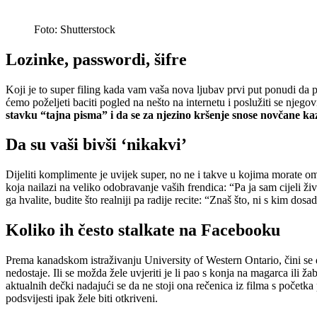
Foto: Shutterstock
Lozinke, passwordi, šifre
Koji je to super filing kada vam vaša nova ljubav prvi put ponudi da pr
ćemo poželjeti baciti pogled na nešto na internetu i poslužiti se njegov
stavku “tajna pisma” i da se za njezino kršenje snose novčane ka
Da su vaši bivši ‘nikakvi’
Dijeliti komplimente je uvijek super, no ne i takve u kojima morate 
koja nailazi na veliko odobravanje vaših frendica: “Pa ja sam cijeli živ
ga hvalite, budite što realniji pa radije recite: “Znaš što, ni s kim do
Koliko ih često stalkate na Facebooku
Prema kanadskom istraživanju University of Western Ontario, čini se
nedostaje. Ili se možda žele uvjeriti je li pao s konja na magarca ili ž
aktualnih dečki nadajući se da ne stoji ona rečenica iz filma s početka
podsvijesti ipak žele biti otkriveni.