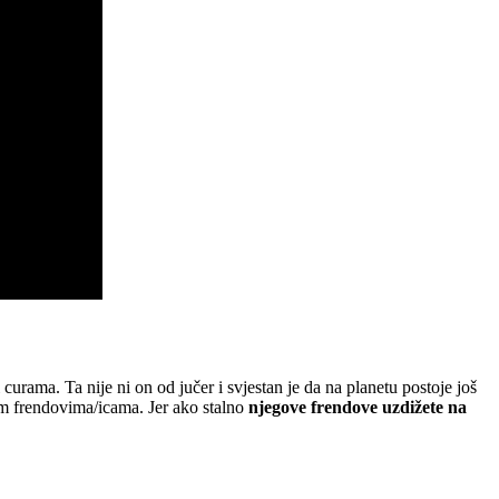
urama. Ta nije ni on od jučer i svjestan je da na planetu postoje još
nim frendovima/icama. Jer ako stalno
njegove frendove uzdižete na