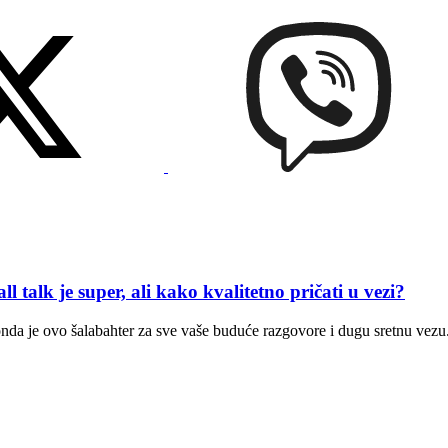
je super, ali kako kvalitetno pričati u vezi?
 onda je ovo šalabahter za sve vaše buduće razgovore i dugu sretnu vezu