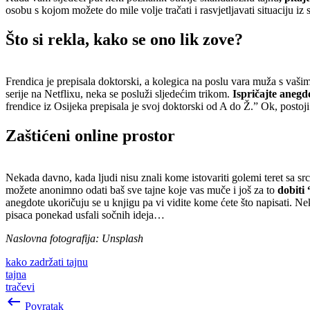
osobu s kojom možete do mile volje tračati i rasvjetljavati situaciju iz
Što si rekla, kako se ono lik zove?
Frendica je prepisala doktorski, a kolegica na poslu vara muža s vaši
serije na Netflixu, neka se posluži sljedećim trikom.
Ispričajte aneg
frendice iz Osijeka prepisala je svoj doktorski od A do Ž.” Ok, postoji š
Zaštićeni online prostor
Nekada davno, kada ljudi nisu znali kome istovariti golemi teret sa srca
možete anonimno odati baš sve tajne koje vas muče i još za to
dobiti
anegdote ukoričuju se u knjigu pa vi vidite kome ćete što napisati. Nek
pisaca ponekad usfali sočnih ideja…
Naslovna fotografija: Unsplash
kako zadržati tajnu
tajna
tračevi
keyboard_backspace
Povratak