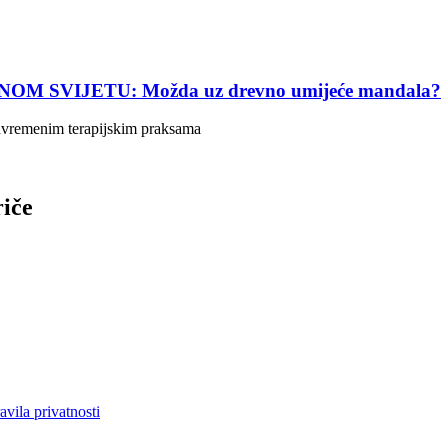
SVIJETU: Možda uz drevno umijeće mandala?
suvremenim terapijskim praksama
riče
avila privatnosti