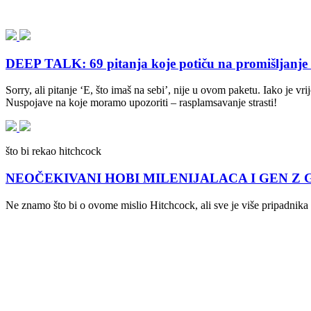
DEEP TALK: 69 pitanja koje potiču na promišljanje i 
Sorry, ali pitanje ‘E, što imaš na sebi’, nije u ovom paketu. Iako je v
Nuspojave na koje moramo upozoriti – rasplamsavanje strasti!
što bi rekao hitchcock
NEOČEKIVANI HOBI MILENIJALACA I GEN Z GENER
Ne znamo što bi o ovome mislio Hitchcock, ali sve je više pripadnika m