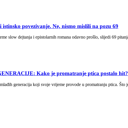
istinsko povezivanje. Ne, nismo mislili na pozu 69
rijeme slow dejtanja i epistolarnih romana odavno prošlo, slijedi 69 pit
ACIJE: Kako je promatranje ptica postalo hit?
lađih generacija koji svoje vrijeme provode u promatranju ptica. Što je