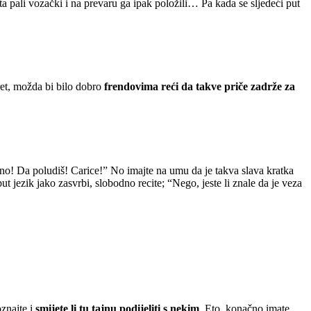
uta pali vozački i na prevaru ga ipak položili… Pa kada se sljedeći put
ret, možda bi bilo dobro
frendovima reći da takve priče zadrže za
tno! Da poludiš! Carice!” No imajte na umu da je takva slava kratka
 put jezik jako zasvrbi, slobodno recite; “Nego, jeste li znale da je veza
znajte i
smijete li tu tajnu podijeliti s nekim
. Eto, konačno imate