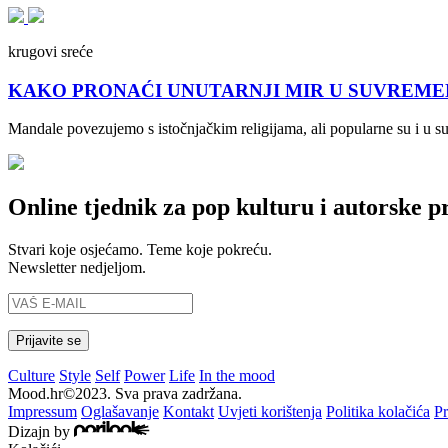
krugovi sreće
KAKO PRONAĆI UNUTARNJI MIR U SUVREMENOM 
Mandale povezujemo s istočnjačkim religijama, ali popularne su i u 
Online tjednik za pop kulturu i autorske p
Stvari koje osjećamo. Teme koje pokreću.
Newsletter nedjeljom.
Culture
Style
Self
Power
Life
In the mood
Mood.hr©2023. Sva prava zadržana.
Impressum
Oglašavanje
Kontakt
Uvjeti korištenja
Politika kolačića
Pr
Dizajn by