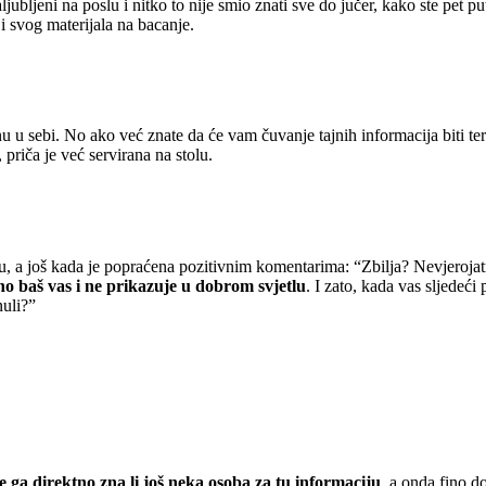
jubljeni na poslu i nitko to nije smio znati sve do jučer, kako ste pet p
e i svog materijala na bacanje.
nu u sebi. No ako već znate da će vam čuvanje tajnih informacija biti te
priča je već servirana na stolu.
nu, a još kada je popraćena pozitivnim komentarima: “Zbilja? Nevjeroja
ajno baš vas i ne prikazuje u dobrom svjetlu
. I zato, kada vas sljedeći
nuli?”
jte ga direktno zna li još neka osoba za tu informaciju
, a onda fino do