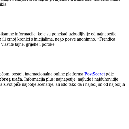
ikla.
ikantne informacije, koje su ponekad uzbudljivije od najnapetije
m ili crnoj kronici s inicijalima, nego posve anonimno. “Frendica
vlastite tajne, grijehe i poroke.
srećom, postoji internacionalna online platforma
PostSecret
gdje
obrog trača.
Informacija plus: najnapetije, najluđe i najduhovitije
ivot piše najbolje scenarije, ali isto tako da i najboljim od najboljih