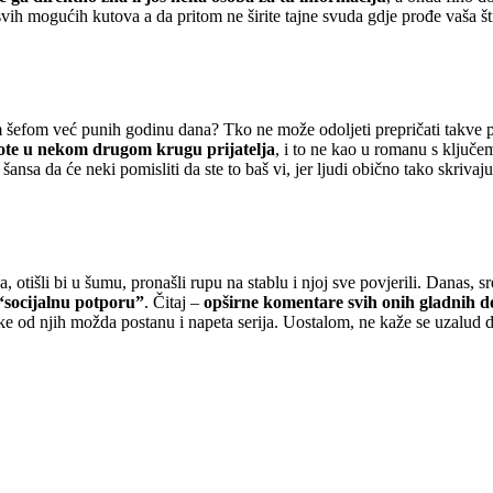
 svih mogućih kutova a da pritom ne širite tajne svuda gdje prođe vaša št
m šefom već punih godinu dana? Tko ne može odoljeti prepričati takve p
dote u nekom drugom krugu prijatelja
, i to ne kao u romanu s ključe
ansa da će neki pomisliti da ste to baš vi, jer ljudi obično tako skrivaju 
, otišli bi u šumu, pronašli rupu na stablu i njoj sve povjerili. Danas, 
 “socijalnu potporu”
. Čitaj –
opširne komentare svih onih gladnih d
e od njih možda postanu i napeta serija. Uostalom, ne kaže se uzalud da ž