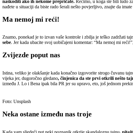
naškoditi ako ih nekome prepričate.
Recimo, u koga ste bili ludo zal
nađete u situaciji da biste rado šerali nešto povjerljivo, znajte da imat
Ma nemoj mi reći!
Znamo, ponekad je to izvan vaše kontrole i zbilja je teško zadržati taj
sebe
. Jer kada ubacite svoj uobičajeni komentar: “Ma nemoj mi reći!”, 
Zvijezde poput nas
Istina, veliko je olakšanje kada konačno izgovorite strogo čuvanu taj
vijeka jer, dugoročno gledano
, činjenica da ste prvi otkrili nešto t
između J. Lo i Bena ipak bila PR jer su upravo, eto, još jednom preki
Foto: Unsplash
Neka ostane između nas troje
Kada vam sljedeći put neki poznanik otkrije skandaloznu tajnu
, pita