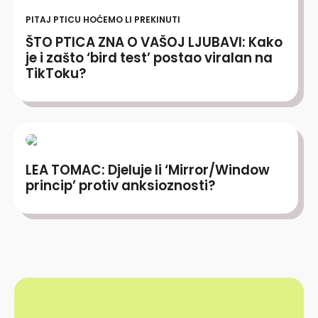
PITAJ PTICU HOĆEMO LI PREKINUTI
ŠTO PTICA ZNA O VAŠOJ LJUBAVI: Kako
je i zašto ‘bird test’ postao viralan na
TikToku?
LEA TOMAC: Djeluje li ‘Mirror/Window
princip’ protiv anksioznosti?