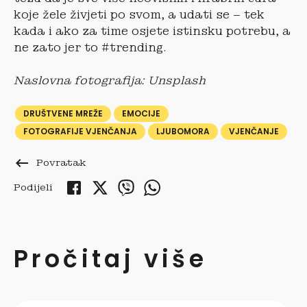
koje žele živjeti po svom, a udati se – tek
kada i ako za time osjete istinsku potrebu, a
ne zato jer to #trending.
Naslovna fotografija: Unsplash
DRUŠTVENE MREŽE
EMOCIJE
FOTOGRAFIJE VJENČANJA
LJUBOMORA
VJENČANJE
keyboard_backspace
Povratak
Podijeli
Pročitaj više