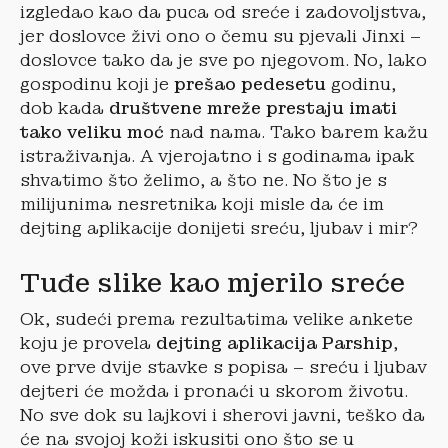
izgledao kao da puca od sreće i zadovoljstva,
jer doslovce živi ono o čemu su pjevali Jinxi –
doslovce tako da je sve po njegovom. No, lako
gospodinu koji je
prešao pedesetu
godinu,
dob kada
društvene mreže prestaju imati
tako veliku moć
nad nama. Tako barem kažu
istraživanja. A vjerojatno i s godinama ipak
shvatimo što želimo, a što ne. No što je s
milijunima nesretnika koji misle da će im
dejting aplikacije donijeti sreću, ljubav i mir?
Tuđe slike kao mjerilo sreće
Ok, sudeći prema rezultatima velike ankete
koju je provela
dejting aplikacija Parship
,
ove prve dvije stavke s popisa – sreću i ljubav
dejteri će možda i pronaći u skorom životu.
No sve dok su lajkovi i sherovi javni, teško da
će na svojoj koži iskusiti ono što se u