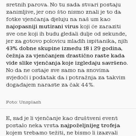
sretnih parova. No tu sada stvari postaju
zanimljive, jer ono što nismo znali je to da
fotke vjenčanja djeluju na naš um kao
najopasniji mutirani virus
koji će zaraziti
sve one koji ih budu gledali dulje od sekunde,
jer za gotovo polovicu mlađih ispitanika, njih
43% dobne skupine između 18 i 29 godina,
čežnja za vjenčanjem drastično raste kada
vide slike vjenčanja koje izgledaju savršeno.
No da ne ostaje sve samo na snovima
svjedoči i podatak da i potražnja za takvim
događajem naraste za čak 44%.
Foto: Unsplash
E, sad je li vjenčanje kao društveni event
postalo neka vrsta
najpoželjnijeg trofeja
kojem trebamo težiti, ne bismo li izazvali