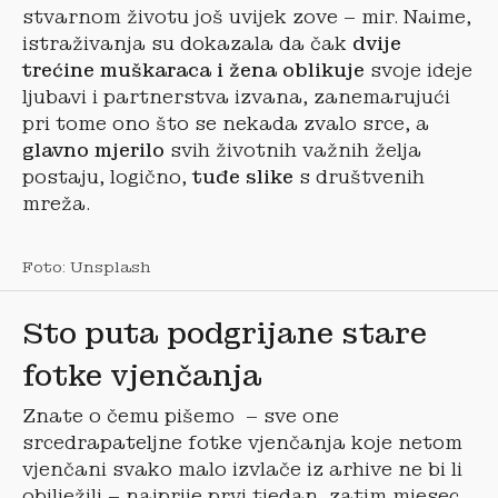
stvarnom životu još uvijek zove – mir. Naime,
istraživanja su dokazala da čak
dvije
trećine muškaraca i žena oblikuje
svoje ideje
ljubavi i partnerstva izvana, zanemarujući
pri tome ono što se nekada zvalo srce, a
glavno mjerilo
svih životnih važnih želja
postaju, logično,
tuđe slike
s društvenih
mreža.
Foto: Unsplash
Sto puta podgrijane stare
fotke vjenčanja
Znate o čemu pišemo – sve one
srcedrapateljne fotke vjenčanja koje netom
vjenčani svako malo izvlače iz arhive ne bi li
obilježili – najprije prvi tjedan, zatim mjesec