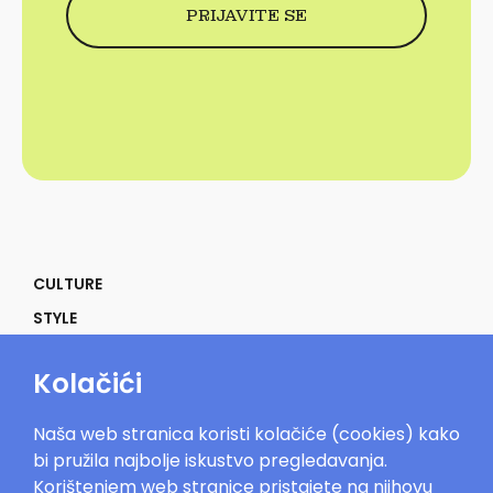
CULTURE
STYLE
SELF
Kolačići
POWER
LIFE
Naša web stranica koristi kolačiće (cookies) kako
IN THE MOOD
bi pružila najbolje iskustvo pregledavanja.
Korištenjem web stranice pristajete na njihovu