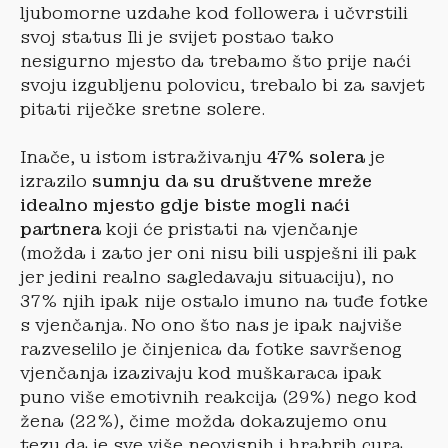
ljubomorne uzdahe kod followera i učvrstili
svoj status Ili je svijet postao tako
nesigurno mjesto da trebamo što prije naći
svoju izgubljenu polovicu, trebalo bi za savjet
pitati riječke sretne solere.
Inače, u istom istraživanju
47% solera
je
izrazilo
sumnju da su društvene mreže
idealno mjesto gdje biste mogli naći
partnera
koji će pristati na vjenčanje
(možda i zato jer oni nisu bili uspješni ili pak
jer jedini realno sagledavaju situaciju), no
37% njih ipak nije ostalo imuno na tuđe fotke
s vjenčanja. No ono što nas je ipak najviše
razveselilo je činjenica da fotke savršenog
vjenčanja izazivaju kod muškaraca ipak
puno više emotivnih reakcija (29%) nego kod
žena (22%), čime možda dokazujemo onu
tezu da je sve više neovisnih i hrabrih cura