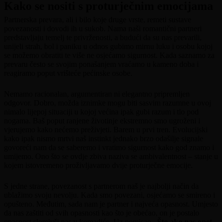
Kako se nositi s proturječnim emocijama
Partnerska prevara, ali i bilo koje druge vrste, remeti sustave
povezanosti i dovodi ih u sukob. Nama naši romantični partneri
predstavljaju temelj te privrženosti, a budući da su nas prevarili,
unijeli strah, bol i paniku u odnos gubimo mirnu luku i osobu kojoj
se možemo obratiti te više ne osjećamo sigurnost. Kada saznamo za
prevaru često se svojim ponašanjem vraćamo u kameno doba i
reagiramo poput vrišteće pećinske osobe.
Nemamo racionalan, argumentiran ni elegantno pripremljen
odgovor. Dobro, možda iznimke mogu biti sasvim razumne u ovoj
nimalo lijepoj situaciji u kojoj većina ipak gubi razum i tlo pod
nogama. Baš poput ranjene životinje ekstremno smo ugroženi i
vjerujemo kako nećemo preživjeti. Barem u prvi tren. Evolucijski
kako ipak nismo mrtvi naš instinkt jednako brzo odašilje signale
govoreći nam da se saberemo i vratimo sigurnost kako god znamo i
umijemo. Ono što se ovdje zbiva naziva se ambivalentnost – stanje u
kojem istovremeno proživljavamo dvije proturječne emocije.
S jedne strane, povezanost s partnerom naš je najbolji način da
ublažimo svoju nevolju. Kada smo povezani, osjećamo se smireno i
opušteno. Međutim, sada nam je partner i najveća opasnost. Umjesto
da nas zaštiti od svih opasnosti kao što je obećao, on je postalo
opasnost slomivši nas u komadiće. Uz pomisao
„Što ako nas opet