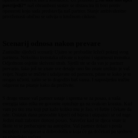
povrijedi?“
naš obrambeni sustav se distancira ili bori protiv
opasnosti koju sada predstavlja naš partner. Stanje ambivalentne
privrženosti obično se odvija u kružnom ciklusu.
Scenarij odnosa nakon prevare
Zamislite sljedeći scenarij: Ujutro se probudite ležeći pokraj svog
partnera. Nekoliko trenutaka uživate u toplini i sigurnosti trenutka.
Odjednom osjetite skriveni strah. Sjetili ste se da vas je partner
prevario. Iako još ne znate sve detalje ono što znate uništilo je vaš
svijet. Naglo se mičete i udaljavate od partnera, pitate se kako je to
mogao učiniti, zašto se to dogodilo baš vama. I naposljetku tražite
odgovor na pitanje kako da preživite.
S druge strane vaš partner ustaje i sprema se za posao, a vaša
energija iako ništa ne govorite optužuje ga na svakom koraku. Kad
vam po tko zna koji put kaže koliko mu je žao, vi šutite i čekate da
ode. Ostatak dana provodite kipeći od bijesa i utapajući se od tuge.
Jedini mali zaborav donosi posao. Navečer kad se djeca vrate iz
škole vi se prebacujete na autopilot. Vaš partner dolazi s posla
iscrpljen i nesiguran u dobrodošlicu koja će ga dočekati pa sjednete
za obiteljsku večeru.