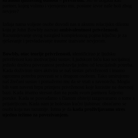
stranom ljubavnog odnosa – prevarom.
Što se događa kad
partner, kojeg volimo i vjerujemo mu, postane izvor naše boli zbog
nevjere?
Izdaja nama voljene osobe dovodi nas u akutnu relacijsku dilemu
koju je John Bowbly nazvao
ambivalentnost privrženosti.
Razumijevanje ovog naizgled kompleksnog pojma ključno je za
rješavanje i prevladavanje traume izazvane nevjerom.
Bowbly, otac teorije privrženosti,
identificirao je ljudsku
privrženost kao motivacijski sustav. Ljudskom biću kao socijalnoj
jedinki društva povezanost predstavlja jednu od krucijalnih potreba.
Kada doživimo stres aktivira se naš sustav privrženosti i imamo
ogromnu potrebu povezati se s drugom osobom. Tako umirujemo
naš živčani sustav i pomažemo mu da se vrati u ravnotežu. Mogla
bih vam navesti hrpu primjera privrženosti koje koristite na dnevnoj
bazi. Kada imamo stresan dan na poslu svom partneru šaljemo
poruke. Kada se posvađamo s članom obitelji razgovaramo o tome s
prijateljicom. Kada nam je bolestan kućni ljubimac obraćamo se
osobi koja nas razumije. Istina je da
kada proživljavamo stres
ujedno težimo za povezivanjem.