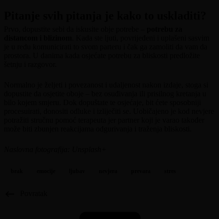
Pitanje svih pitanja je kako to uskladiti?
Prvo, dopustite sebi da iskusite obje potrebe –
potrebu za
distancom i blizinom
. Kada ste ljuti, povrijeđeni i uplašeni sasvim
je u redu komunicirati to svom parteru i čak ga zamoliti da vam da
prostora. U danima kada osjećate potrebu za bliskosti predložite
šetnju i razgovor.
Normalno je željeti i povezanost i udaljenost nakon izdaje, stoga si
dopustite da osjetite oboje – bez osuđivanja ili prisilnog kretanja u
bilo kojem smjeru. Dok dopuštate te osjećaje, bit ćete sposobniji
procesuirati, donositi odluke i izliječiti se. Uobičajeno je kod nevjere
potražiti stručnu pomoć terapeuta jer partner koji je varao također
može biti zbunjen reakcijama odgurivanja i traženja bliskosti.
Naslovna fotografija: Unsplash+
brak
emocije
ljubav
nevjera
prevara
stres
keyboard_backspace
Povratak