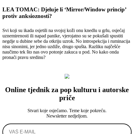
LEA TOMAC: Djeluje li ‘Mirror/Window princip’
protiv anksioznosti?
Svi koji su ikada osjetili na svojoj koži onu knedlu u grlu, osjećaj
uznemirenosti ili napad panike, vjerojatno su se pokušali spustiti
negdje u dubine sebe da otkriju uzrok. No introspekcija i ruminacija
nisu sinonimi, jer jedno uzdiže, drugo spušta. Razliku najčešće
naučimo tek što nas ovo potonje zakuca u pod. No kako onda
pronaći pravu sredinu?
Online tjednik za pop kulturu i autorske
priče
Stvari koje osjećamo. Teme koje pokreću.
Newsletter nedjeljom.