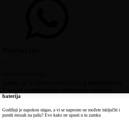
Pročitaj više
Pravo značenje odmora
KAKO SE ZAISTA OPUSTITI NA GODIŠNJEM:
5 savjeta za maksimalno odmaranje i punjenje
baterija
Godišnji je napokon stigao, a vi se naprosto ne možete isključiti i
pustiti mozak na pašu? Evo kako ne upasti u tu zamku