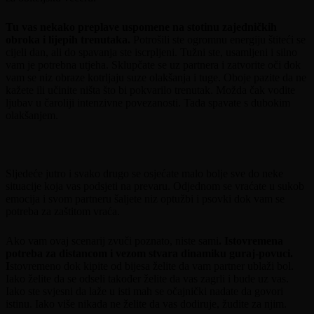
Tu vas nekako preplave uspomene na stotinu zajedničkih
obroka i lijepih trenutaka.
Potrošili ste ogromnu energiju štiteći se
cijeli dan, ali do spavanja ste iscrpljeni. Tužni ste, usamljeni i silno
vam je potrebna utjeha. Sklupčate se uz partnera i zatvorite oči dok
vam se niz obraze kotrljaju suze olakšanja i tuge. Oboje pazite da ne
kažete ili učinite ništa što bi pokvarilo trenutak. Možda čak vodite
ljubav u čaroliji intenzivne povezanosti. Tada spavate s dubokim
olakšanjem.
Sljedeće jutro i svako drugo se osjećate malo bolje sve do neke
situacije koja vas podsjeti na prevaru. Odjednom se vraćate u sukob
emocija i svom partneru šaljete niz optužbi i psovki dok vam se
potreba za zaštitom vraća.
Ako vam ovaj scenarij zvuči poznato, niste sami
. Istovremena
potreba za distancom i vezom stvara dinamiku guraj-povuci.
I
stovremeno dok kipite od bijesa želite da vam partner ublaži bol.
Iako želite da se odseli također želite da vas zagrli i bude uz vas.
Iako ste svjesni da laže u isti mah se očajnički nadate da govori
istinu. Iako više nikada ne želite da vas dodiruje, žudite za njim.