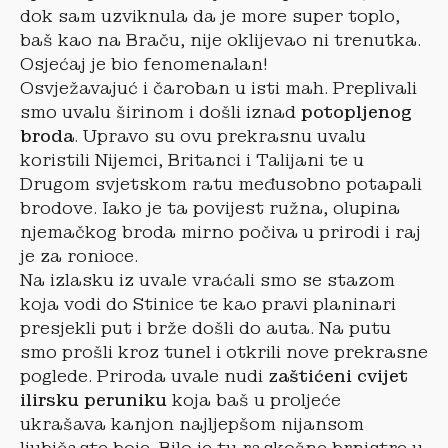
dok sam uzviknula da je more super toplo,
baš kao na Braču, nije oklijevao ni trenutka.
Osjećaj je bio fenomenalan!
Osvježavajuć i čaroban u isti mah. Preplivali
smo uvalu širinom i došli iznad
potopljenog
broda
. Upravo su ovu prekrasnu uvalu
koristili Nijemci, Britanci i Talijani te u
Drugom svjetskom ratu međusobno potapali
brodove. Iako je ta povijest ružna, olupina
njemačkog broda mirno počiva u prirodi i raj
je za ronioce.
Na izlasku iz uvale vraćali smo se stazom
koja vodi do Stinice te kao pravi planinari
presjekli put i brže došli do auta. Na putu
smo prošli kroz tunel i otkrili nove prekrasne
poglede. Priroda uvale nudi
zaštićeni cvijet
ilirsku peruniku
koja baš u proljeće
ukrašava kanjon najljepšom nijansom