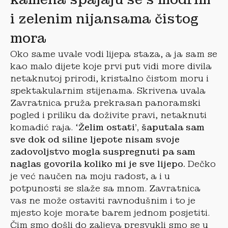
i zelenim nijansama čistog
mora
Oko same uvale vodi lijepa staza, a ja sam se
kao malo dijete koje prvi put vidi more divila
netaknutoj prirodi, kristalno čistom moru i
spektakularnim stijenama. Skrivena uvala
Zavratnica pruža prekrasan panoramski
pogled i priliku da doživite pravi, netaknuti
komadić raja. ‘
Želim ostati’, šaputala sam
sve dok od siline ljepote nisam svoje
zadovoljstvo mogla suspregnuti pa sam
naglas govorila koliko mi je sve lijepo.
Dečko
je već naučen na moju radost, a i u
potpunosti se slaže sa mnom. Zavratnica
vas ne može ostaviti ravnodušnim i to je
mjesto koje morate barem jednom posjetiti.
Čim smo došli do zaljeva presvukli smo se u