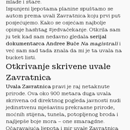
mlade i stare.
Ispunjeni ljepotama planine spuštamo se
autom prema uvali Zavratnica koju prvi put
posjećujemo. Kako se osjećam najbolje
opisuje hashtag #jedvačekanje. Otkrila sam
ju tek kad sam nedavno gledala
serijal
dokumentarca Andree Buče
Na magistrali
i
već sam sad tada znala da mi je ta uvala na
bucket listi.
Otkrivanje skrivene uvale
Zavratnica
Uvala Zavratnica
pravi je raj netaknute
prirode. Ova oko 900 metara duga uvala
skrivena od direktnog pogleda javnosti nudi
jedinstvenu mješavinu prekrasne prirode,
moćnih stijena, tunela, potopljenog broda i
najljepše boje mora – one smaragdne.
Očaravajuća ljepota i mir uvale Zavratnica