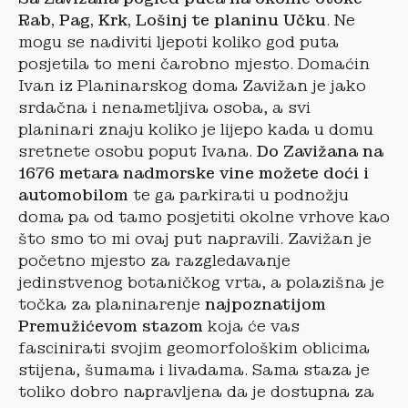
Rab, Pag, Krk, Lošinj te planinu Učku
. Ne
mogu se nadiviti ljepoti koliko god puta
posjetila to meni čarobno mjesto. Domaćin
Ivan iz Planinarskog doma Zavižan je jako
srdačna i nenametljiva osoba, a svi
planinari znaju koliko je lijepo kada u domu
sretnete osobu poput Ivana.
Do Zavižana na
1676 metara nadmorske vine možete doći i
automobilom
te ga parkirati u podnožju
doma pa od tamo posjetiti okolne vrhove kao
što smo to mi ovaj put napravili. Zavižan je
početno mjesto za razgledavanje
jedinstvenog botaničkog vrta, a polazišna je
točka za planinarenje
najpoznatijom
Premužićevom stazom
koja će vas
fascinirati svojim geomorfološkim oblicima
stijena, šumama i livadama. Sama staza je
toliko dobro napravljena da je dostupna za