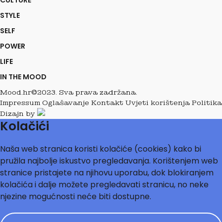
CULTURE
STYLE
SELF
POWER
LIFE
IN THE MOOD
Mood.hr©2023. Sva prava zadržana.
Impressum
Oglašavanje
Kontakt
Uvjeti korištenja
Politika
Dizajn by
Kolačići
Naša web stranica koristi kolačiće (cookies) kako bi
pružila najbolje iskustvo pregledavanja. Korištenjem web
stranice pristajete na njihovu uporabu, dok blokiranjem
kolačića i dalje možete pregledavati stranicu, no neke
njezine mogućnosti neće biti dostupne.