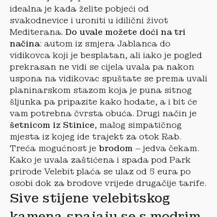
idealna je kada želite pobjeći od
svakodnevice i uroniti u idilični život
Mediterana
. Do uvale možete doći na tri
načina
: autom iz smjera Jablanca do
vidikovca koji je besplatan, ali iako je pogled
prekrasan ne vidi se cijela uvala pa nakon
uspona na vidikovac spuštate se prema uvali
planinarskom stazom koja je puna sitnog
šljunka pa pripazite kako hodate, a i bit će
vam potrebna čvrsta obuća. Drugi način je
šetnicom iz Stinice
, malog simpatičnog
mjesta iz kojeg ide trajekt za otok Rab.
Treća mogućnost je
brodom
– jedva čekam.
Kako je uvala zaštićena i spada pod Park
prirode Velebit plaća se ulaz od 5 eura po
osobi dok za brodove vrijede drugačije tarife.
Sive stijene velebitskog
kamena spajaju se s modrim