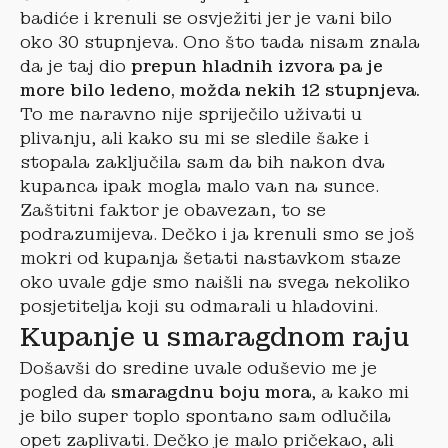
badiće i krenuli se osvježiti jer je vani bilo
oko 30 stupnjeva. Ono što tada nisam znala
da je taj dio
prepun hladnih izvora pa je
more bilo ledeno, možda nekih 12 stupnjeva.
To me naravno nije spriječilo uživati u
plivanju, ali kako su mi se sledile šake i
stopala zaključila sam da bih nakon dva
kupanca ipak mogla malo van na sunce.
Zaštitni faktor je obavezan, to se
podrazumijeva. Dečko i ja krenuli smo se još
mokri od kupanja šetati nastavkom staze
oko uvale gdje smo naišli na svega nekoliko
posjetitelja koji su odmarali u hladovini.
Kupanje u smaragdnom raju
Došavši do sredine uvale oduševio me je
pogled da
smaragdnu boju mora
, a kako mi
je bilo super toplo spontano sam odlučila
opet zaplivati. Dečko je malo pričekao, ali