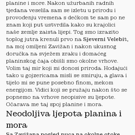
planine i more. Nakon užurbanih radnih
tjedana veselila sam se izletu u prirodu i
provođenju vremena s dečkom te sam po ne
znam koji put ustvrdila kako su krajolici
naše zemlje zaista lijepi. Tog smo izrazito
toplog jutra krenuli prvo na
Sjeverni Velebi
t,
na moj omiljeni Zavižan i nakon ukusnog
doručka na svježem zraku i domaćeg
planinskog čaja obišli smo okolne vrhove.
Volim taj mir koji mi donosi priroda. Hodajući
tako u gojzericama misli se smiruju, a glava i
tijelo mi se pune posebno finom, mekom
energijom. Vidici koji se pružaju nakon što se
popnemo na vrhove neopisive su ljepote.
Očarava me taj spoj planine i mora.
Neodoljiva ljepota planina i
mora
Sa Zavižana pogled puca na okolne otoke