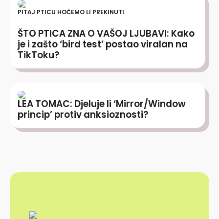
PITAJ PTICU HOĆEMO LI PREKINUTI
ŠTO PTICA ZNA O VAŠOJ LJUBAVI: Kako
je i zašto ‘bird test’ postao viralan na
TikToku?
LEA TOMAC: Djeluje li ‘Mirror/Window
princip’ protiv anksioznosti?