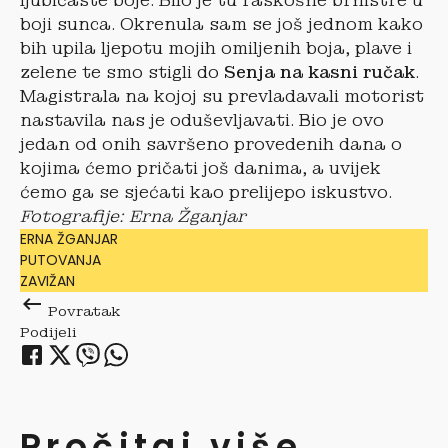
ljubičaste boje. Bilo je tu raskošne brnistre u
boji sunca. Okrenula sam se još jednom kako
bih upila ljepotu mojih omiljenih boja, plave i
zelene te smo stigli do
Senja na kasni ručak
.
Magistrala na kojoj su prevladavali motorist
nastavila nas je oduševljavati. Bio je ovo
jedan od onih savršeno provedenih dana o
kojima ćemo pričati još danima, a uvijek
ćemo ga se sjećati kao prelijepo iskustvo.
Fotografije: Erna Žganjar
ERNA ŽGANJAR
PUTOVANJA
ZAVIŽAN
keyboard_backspace
Povratak
Podijeli
Pročitaj više