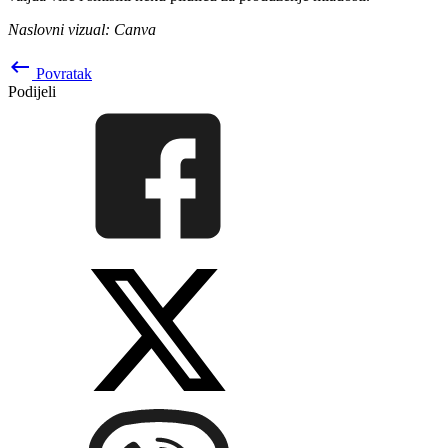
Naslovni vizual: Canva
keyboard_backspace
Povratak
Podijeli