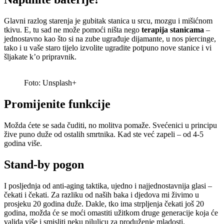
Glavni razlog starenja je gubitak stanica u srcu, mozgu i mišićnom
tkivu. E, tu sad ne može pomoći ništa nego
terapija stanicama
–
jednostavno kao što si na zube ugrađuje dijamante, u nos piercinge,
tako i u vaše staro tijelo izvolite ugradite potpuno nove stanice i vi
šljakate k’o pripravnik.
Foto: Unsplash+
Promijenite funkcije
Možda ćete se sada čuditi, no molitva pomaže. Svećenici u principu
žive puno duže od ostalih smrtnika. Kad ste već zapeli – od 4-5
godina više.
Stand-by pogon
I posljednja od anti-aging taktika, ujedno i najjednostavnija glasi –
čekati i čekati. Za razliku od naših baka i djedova mi živimo u
prosjeku 20 godina duže. Dakle, tko ima strpljenja čekati još 20
godina, možda će se moći omastiti užitkom druge generacije koja će
valjda više i smisliti neku pilulicu za produženje mladosti.