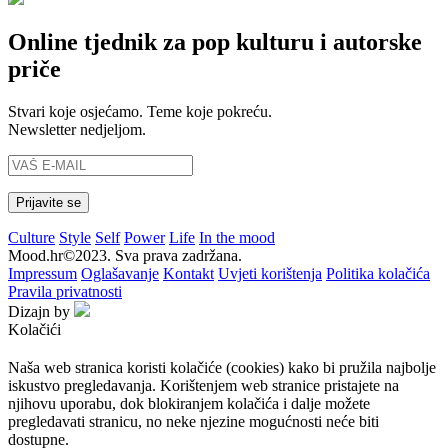
Online tjednik za pop kulturu i autorske
priče
Stvari koje osjećamo. Teme koje pokreću.
Newsletter nedjeljom.
Culture
Style
Self
Power
Life
In the mood
Mood.hr©2023. Sva prava zadržana.
Impressum
Oglašavanje
Kontakt
Uvjeti korištenja
Politika kolačića
Pravila privatnosti
Dizajn by
Kolačići
Naša web stranica koristi kolačiće (cookies) kako bi pružila najbolje
iskustvo pregledavanja. Korištenjem web stranice pristajete na
njihovu uporabu, dok blokiranjem kolačića i dalje možete
pregledavati stranicu, no neke njezine mogućnosti neće biti
dostupne.