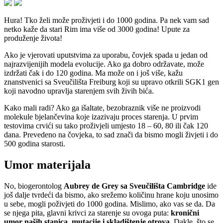
Hura! Tko želi može proživjeti i do 1000 godina. Pa nek vam sad
netko kaže da stari Rim ima više od 3000 godina! Upute za
produženje života!
Ako je vjerovati uputstvima za uporabu, čovjek spada u jedan od
najrazvijenijih modela evolucije. Ako ga dobro održavate, može
izdržati čak i do 120 godina. Ma može on i još više, kažu
znanstvenici sa Sveučilišta Freiburg koji su upravo otkrili SGK1 gen
koji navodno upravlja starenjem svih živih bića.
Kako mali radi? Ako ga išaltate, bezobraznik više ne proizvodi
molekule bjelančevina koje izazivaju proces starenja. U prvim
testovima crvići su tako proživjeli umjesto 18 – 60, 80 ili čak 120
dana. Prevedeno na čovjeka, to sad znači da bismo mogli živjeti i do
500 godina starosti.
Umor materijala
No, biogerontolog
Aubrey de Grey sa Sveučilišta Cambridge
ide
još dalje tvrdeći da bismo, ako srežemo količinu hrane koju unosimo
u sebe, mogli poživjeti do 1000 godina. Mislimo, ako vas se da. Da
se njega pita, glavni krivci za starenje su ovoga puta:
kronični
umor naših stanica, mutacije i skladištenje otrova.
Dakle, što se