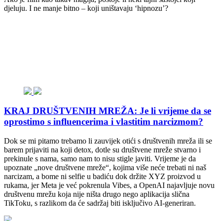
djeluju. I ne manje bitno – koji uništavaju ‘hipnozu’?
KRAJ DRUŠTVENIH MREŽA: Je li vrijeme da se
oprostimo s influencerima i vlastitim narcizmom?
Dok se mi pitamo trebamo li zauvijek otići s društvenih mreža ili se
barem prijaviti na koji detox, dotle su društvene mreže stvarno i
prekinule s nama, samo nam to nisu stigle javiti. Vrijeme je da
upoznate „nove društvene mreže“, kojima više neće trebati ni naš
narcizam, a bome ni selfie u badiću dok držite XYZ proizvod u
rukama, jer Meta je već pokrenula Vibes, a OpenAI najavljuje novu
društvenu mrežu koja nije ništa drugo nego aplikacija slična
TikToku, s razlikom da će sadržaj biti isključivo AI-generiran.