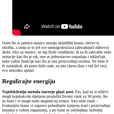
Osim što te jadnice-stanice moraju skladištiti hranu, otrove iz
okoliša, a onda se to još sve umnogostručava zahvaljujući njihovoj
diobi. Ako su stanice, ne daj Bože oslabljene, ili su ih zahvatile neke
mutacije kao što je rak, one se jednostavno raspadaju i isključuju
neke važne funkcije kao što je ona proizvodnja enzima. Ne biste li
ih nasanjkali, da puno duže rade, za istu cijenu (kao i vaš šef vas),
evo nekoliko uputa!
Regulirajte energiju
Najefektivnija metoda starenje glasi: post.
Eto, kad su si miševi
mogli kojekakvim dijetama produžiti životni vijek za 30 posto, što
ne biste i vi mogli malo stegnuti taj remen. Ako niste znali –
žvakanjem hrane vi zapravo pobuđujete izmjenu tvari i proizvodnju
inzulina u vašem organizmu, a pri tome se oslobađaju slobodni