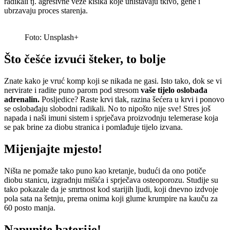
radikali tj. agresivne veze kisika koje uništavaju tkivo, gene i
ubrzavaju proces starenja.
Foto: Unsplash+
Što češće izvući šteker, to bolje
Znate kako je vruć komp koji se nikada ne gasi. Isto tako, dok se vi
nervirate i radite puno parom pod stresom
vaše tijelo oslobađa
adrenalin.
Posljedice? Raste krvi tlak, razina šećera u krvi i ponovo
se oslobađaju slobodni radikali. No to nipošto nije sve! Stres još
napada i naši imuni sistem i sprječava proizvodnju telemerase koja
se pak brine za diobu stranica i pomlađuje tijelo izvana.
Mijenjajte mjesto!
Ništa ne pomaže tako puno kao kretanje, budući da ono potiče
diobu stanicu, izgradnju mišića i sprječava osteoporozu. Studije su
tako pokazale da je smrtnost kod starijih ljudi, koji dnevno izdvoje
pola sata na šetnju, prema onima koji glume krumpire na kauču za
60 posto manja.
Napunite baterije!