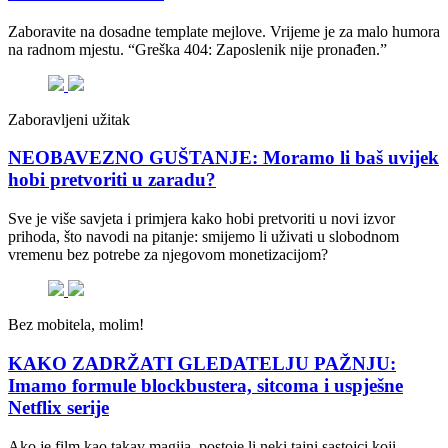
Zaboravite na dosadne template mejlove. Vrijeme je za malo humora
na radnom mjestu. “Greška 404: Zaposlenik nije pronađen.”
Zaboravljeni užitak
NEOBAVEZNO GUŠTANJE: Moramo li baš uvijek
hobi pretvoriti u zaradu?
Sve je više savjeta i primjera kako hobi pretvoriti u novi izvor
prihoda, što navodi na pitanje: smijemo li uživati u slobodnom
vremenu bez potrebe za njegovom monetizacijom?
Bez mobitela, molim!
KAKO ZADRŽATI GLEDATELJU PAŽNJU:
Imamo formule blockbustera, sitcoma i uspješne
Netflix serije
Ako je film kao takav magija, postoje li neki tajni sastojci koji