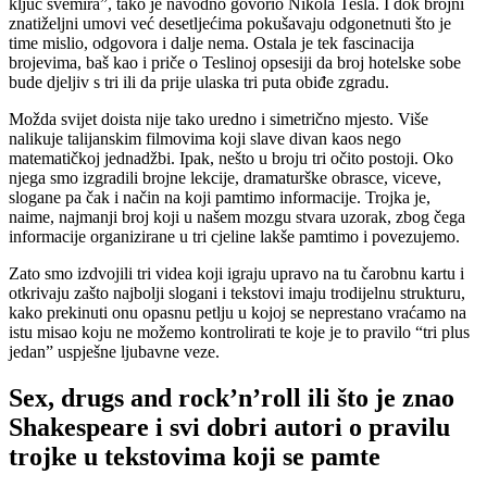
ključ svemira”, tako je navodno govorio Nikola Tesla. I dok brojni
znatiželjni umovi već desetljećima pokušavaju odgonetnuti što je
time mislio, odgovora i dalje nema. Ostala je tek fascinacija
brojevima, baš kao i priče o Teslinoj opsesiji da broj hotelske sobe
bude djeljiv s tri ili da prije ulaska tri puta obiđe zgradu.
Možda svijet doista nije tako uredno i simetrično mjesto. Više
nalikuje talijanskim filmovima koji slave divan kaos nego
matematičkoj jednadžbi. Ipak, nešto u broju tri očito postoji. Oko
njega smo izgradili brojne lekcije, dramaturške obrasce, viceve,
slogane pa čak i način na koji pamtimo informacije. Trojka je,
naime, najmanji broj koji u našem mozgu stvara uzorak, zbog čega
informacije organizirane u tri cjeline lakše pamtimo i povezujemo.
Zato smo izdvojili tri videa koji igraju upravo na tu čarobnu kartu i
otkrivaju zašto najbolji slogani i tekstovi imaju trodijelnu strukturu,
kako prekinuti onu opasnu petlju u kojoj se neprestano vraćamo na
istu misao koju ne možemo kontrolirati te koje je to pravilo “tri plus
jedan” uspješne ljubavne veze.
Sex, drugs and rock’n’roll ili što je znao
Shakespeare i svi dobri autori o pravilu
trojke u tekstovima koji se pamte