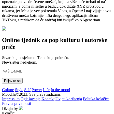
upoznate „nove društvene mreže“, kojima više neće trebati ni naš
narcizam, a bome ni selfie u badiću dok držite XYZ proizvod u
rukama, jer Meta je već pokrenula Vibes, a OpenAI najavljuje novu
društvenu mrežu koja nije ništa drugo nego aplikacija slična
TikToku, s razlikom da će sadržaj biti isključivo AI-generiran.
Online tjednik za pop kulturu i autorske
priče
Stvari koje osjećamo. Teme koje pokreću.
Newsletter nedjeljom.
Culture
Style
Self
Power
Life
In the mood
Mood.hr©2023. Sva prava zadržana.
Impressum
Oglašavanje
Kontakt
Uvjeti korištenja
Politika kolačića
Pravila privatnosti
Dizajn by
Kolačići