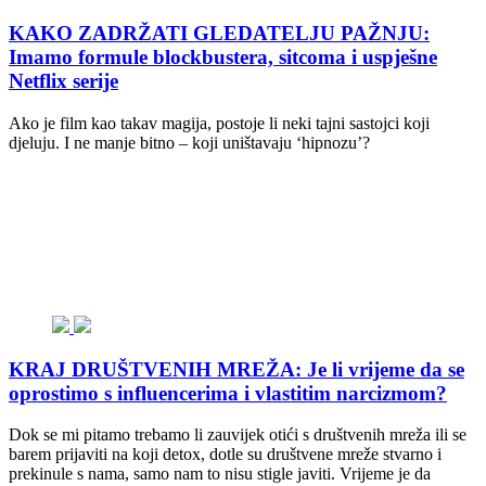
KAKO ZADRŽATI GLEDATELJU PAŽNJU:
Imamo formule blockbustera, sitcoma i uspješne
Netflix serije
Ako je film kao takav magija, postoje li neki tajni sastojci koji
djeluju. I ne manje bitno – koji uništavaju ‘hipnozu’?
KRAJ DRUŠTVENIH MREŽA: Je li vrijeme da se
oprostimo s influencerima i vlastitim narcizmom?
Dok se mi pitamo trebamo li zauvijek otići s društvenih mreža ili se
barem prijaviti na koji detox, dotle su društvene mreže stvarno i
prekinule s nama, samo nam to nisu stigle javiti. Vrijeme je da