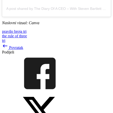
A post shared by The Diary Of A CEO – With Steven Bartlett (@thediaryofaceopodcast)
Naslovni vizual: Canva
pravilo broja tri
the rule of three
tri
keyboard_backspace
Povratak
Podijeli