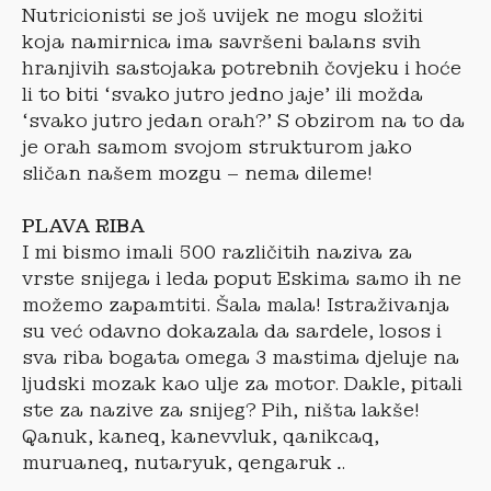
Nutricionisti se još uvijek ne mogu složiti
koja namirnica ima savršeni balans svih
hranjivih sastojaka potrebnih čovjeku i hoće
li to biti ‘svako jutro jedno jaje’ ili možda
‘svako jutro jedan orah?’ S obzirom na to da
je orah samom svojom strukturom jako
sličan našem mozgu – nema dileme!
PLAVA RIBA
I mi bismo imali 500 različitih naziva za
vrste snijega i leda poput Eskima samo ih ne
možemo zapamtiti. Šala mala! Istraživanja
su već odavno dokazala da sardele, losos i
sva riba bogata omega 3 mastima djeluje na
ljudski mozak kao ulje za motor. Dakle, pitali
ste za nazive za snijeg? Pih, ništa lakše!
Qanuk, kaneq, kanevvluk, qanikcaq,
muruaneq, nutaryuk, qengaruk…