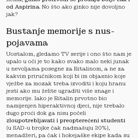
od Aspirina.
No što ako ginko nije dovoljno
jak?
Bustanje memorije s nus-
pojavama
Uostalom, gledamo TV serije i ono što nam je
upalo u oči je to kako svako malo neki junak
u nevoljama posegne za Ritalinom, a ne za
kakvim priručnikom koji bi im objasnio koje
vježbe za mozak treba izvoditi i koju hranu
jesti ako mu želite ugraditi više snage i
memorije. Iako je Ritalin prvotno bio
namijenjen hiperaktivnoj djeci, nije trebalo
dugo proći dok ga nisu počeli
zloupotrebljavati i preopterećeni studenti
(u SAD-u brojke čak nadmašuju 20%),
menadžeri, pa čak i hokejaške ekipe kada su