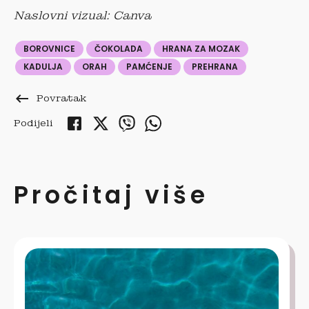
Naslovni vizual: Canva
BOROVNICE
ČOKOLADA
HRANA ZA MOZAK
KADULJA
ORAH
PAMĆENJE
PREHRANA
keyboard_backspace
Povratak
Podijeli
Pročitaj više