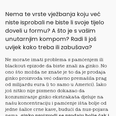
Nema te vrste vježbanja koju već
niste isprobali ne biste li svoje tijelo
doveli u formu? A što je s vašim
unutarnjim kompom? Radi li još
uvijek kako treba ili zabušava?
Ne morate imati problema s pamćenjem ili
blackout epizode da biste znali za ginko. No
ono što možda ne znate je to da je prodaja
ginko proizvoda već odavno premašila prag
od milijardu eura (i to samo u Americi). Iako
još nitko nije pismeno dokazao da
konzumiranje ginko ekstrakata djeluje na
našu koncentraciju i pamćenje išta bolje od
jedne šalice crne kave, budući da nus-pojava
nema,
ginko proizvodi se prodaju bolje čak i