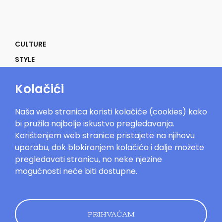
CULTURE
STYLE
SELF
Kolačići
POWER
LIFE
Naša web stranica koristi kolačiće (cookies) kako
IN THE MOOD
bi pružila najbolje iskustvo pregledavanja.
Korištenjem web stranice pristajete na njihovu
uporabu, dok blokiranjem kolačića i dalje možete
pregledavati stranicu, no neke njezine
mogućnosti neće biti dostupne.
Mood.hr©2023. Sva prava zadržana.
Impressum
Oglašavanje
Kontakt
Uvjeti
korištenja
Politika kolačića
Pravila
privatnosti
PRIHVAĆAM