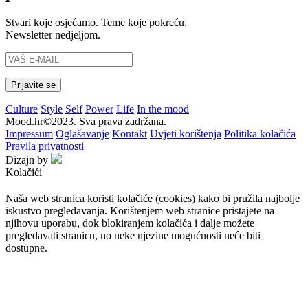
Stvari koje osjećamo. Teme koje pokreću.
Newsletter nedjeljom.
Culture
Style
Self
Power
Life
In the mood
Mood.hr©2023. Sva prava zadržana.
Impressum
Oglašavanje
Kontakt
Uvjeti korištenja
Politika kolačića
Pravila privatnosti
Dizajn by
Kolačići
Naša web stranica koristi kolačiće (cookies) kako bi pružila najbolje
iskustvo pregledavanja. Korištenjem web stranice pristajete na
njihovu uporabu, dok blokiranjem kolačića i dalje možete
pregledavati stranicu, no neke njezine mogućnosti neće biti
dostupne.
Prihvaćam