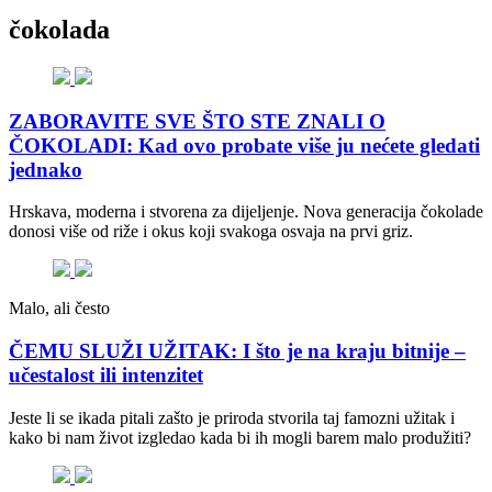
čokolada
ZABORAVITE SVE ŠTO STE ZNALI O
ČOKOLADI: Kad ovo probate više ju nećete gledati
jednako
Hrskava, moderna i stvorena za dijeljenje. Nova generacija čokolade
donosi više od riže i okus koji svakoga osvaja na prvi griz.
Malo, ali često
ČEMU SLUŽI UŽITAK: I što je na kraju bitnije –
učestalost ili intenzitet
Jeste li se ikada pitali zašto je priroda stvorila taj famozni užitak i
kako bi nam život izgledao kada bi ih mogli barem malo produžiti?