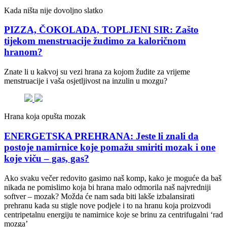
Kada ništa nije dovoljno slatko
PIZZA, ČOKOLADA, TOPLJENI SIR: Zašto
tijekom menstruacije žudimo za kaloričnom
hranom?
Znate li u kakvoj su vezi hrana za kojom žudite za vrijeme
menstruacije i vaša osjetljivost na inzulin u mozgu?
Hrana koja opušta mozak
ENERGETSKA PREHRANA: Jeste li znali da
postoje namirnice koje pomažu smiriti mozak i one
koje viču – gas, gas?
Ako svaku večer redovito gasimo naš komp, kako je moguće da baš
nikada ne pomislimo koja bi hrana malo odmorila naš najvredniji
softver – mozak? Možda će nam sada biti lakše izbalansirati
prehranu kada su stigle nove podjele i to na hranu koja proizvodi
centripetalnu energiju te namirnice koje se brinu za centrifugalni ‘rad
mozga’