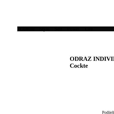
Culture
Style
Self
Power
Life
ODRAZ INDIVIDU
Cockte
Podijel