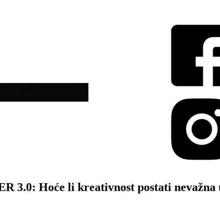
yle
Self
Power
0: Hoće li kreativnost postati nevažna 