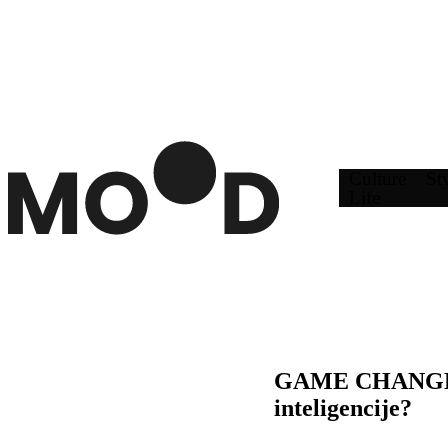
Culture
St
Life
GAME CHANGER 3.
inteligencije?