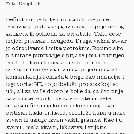
Foto: Unsplash
Definitivno je bolje pričati o tome prije
realizacije putovanja, izlaska, kupnje nekog
gadgeta ili poklona za prijatelje. Tako ćete
izbjeći pritisak i neugodu. Druga važna stvar
je
određivanje limita potrošnje
. Recimo ako
planirate putovanje s prijateljima unaprijed
recite koliko ste maksimalno spremni
izdvojiti. Ovo će vam zaista pojednostaviti
komunikaciju i olakšati brigu oko financija. i
izgovorite NE, to je doduše process koji se
uči, ali za vaše dobro je bolje da ga što prije
savladate. Ako to ne savladate možete
upasti u financijske poteškoće i osjećati
pritisak kada prijatelji predlože kupnju neke
stvari ili usluge izvan vaših granica. Kao i u
svemu, male stvari, iskustva i vrijeme