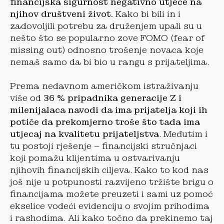
financijska sigurnost negativno utječe na
njihov društveni život.
Kako bi bili in i
zadovoljili potrebu za druženjem upali su u
nešto što se popularno zove FOMO (fear of
missing out) odnosno trošenje novaca koje
nemaš samo da bi bio u rangu s prijateljima.
Prema nedavnom američkom istraživanju
više od
36 % pripadnika generacije Z i
milenijalaca navodi da ima prijatelja koji ih
potiče da prekomjerno troše što tada ima
utjecaj na kvalitetu prijateljstva
. Međutim i
tu postoji rješenje – financijski stručnjaci
koji pomažu klijentima u ostvarivanju
njihovih financijskih ciljeva. Kako to kod nas
još nije u potpunosti razvijeno tržište brigu o
financijama možete preuzeti i sami uz pomoć
ekselice vodeći evidenciju o svojim prihodima
i rashodima. Ali kako točno da prekinemo taj