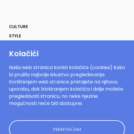
CULTURE
STYLE
SELF
Kolačići
POWER
LIFE
Naša web stranica koristi kolačiće (cookies) kako
IN THE MOOD
bi pružila najbolje iskustvo pregledavanja.
Korištenjem web stranice pristajete na njihovu
uporabu, dok blokiranjem kolačića i dalje možete
pregledavati stranicu, no neke njezine
mogućnosti neće biti dostupne.
Mood.hr©2023. Sva prava zadržana.
Impressum
Oglašavanje
Kontakt
Uvjeti
korištenja
Politika kolačića
Pravila
privatnosti
PRIHVAĆAM