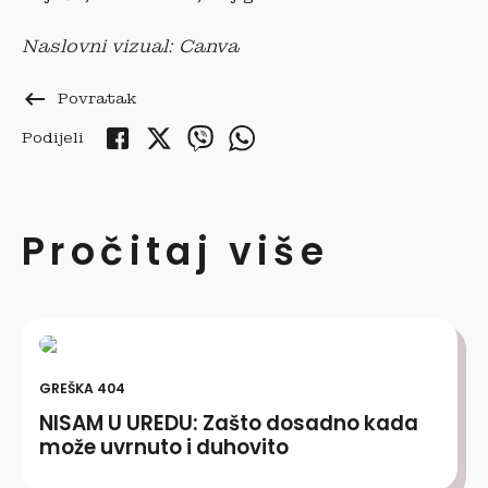
Naslovni vizual: Canva
keyboard_backspace
Povratak
Podijeli
Pročitaj više
GREŠKA 404
NISAM U UREDU: Zašto dosadno kada
može uvrnuto i duhovito