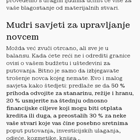
provedemo s dragim ljudima učinit će više za
vaše blagostanje od materijalnih stvari.
Mudri savjeti za upravljanje
novcem
Možda već zvuči otrcano, ali sve je u
balansu. Kada ćete reći ne i odrediti granice
ovisi o vašem budžetu i ušteđevini za
putovanja. Bitno je samo da izbjegavate
trošenje novca kojeg nemate. Evo i malog
savjeta kako štedjeti: predlaže se da
50 %
prihoda odvojite za stanarinu, režije i hranu,
20 % usmjerite na štednju odnosno
financijske ciljeve koji mogu biti otplata
kredita ili duga, a preostalih 30 % za neke
vaše stvari koje vas čine posebno sretnima
poput putovanja, investicijskih ulaganja,
odjeće, kozmetike, knjiga…