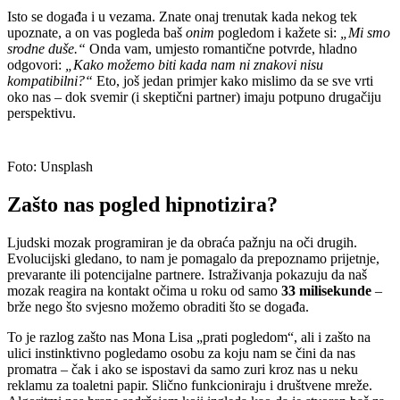
Isto se događa i u vezama. Znate onaj trenutak kada nekog tek
upoznate, a on vas pogleda baš
onim
pogledom i kažete si:
„Mi smo
srodne duše.“
Onda vam, umjesto romantične potvrde, hladno
odgovori:
„Kako možemo biti kada nam ni znakovi nisu
kompatibilni?“
Eto, još jedan primjer kako mislimo da se sve vrti
oko nas – dok svemir (i skeptični partner) imaju potpuno drugačiju
perspektivu.
Foto: Unsplash
Zašto nas pogled hipnotizira?
Ljudski mozak programiran je da obraća pažnju na oči drugih.
Evolucijski gledano, to nam je pomagalo da prepoznamo prijetnje,
prevarante ili potencijalne partnere. Istraživanja pokazuju da naš
mozak reagira na kontakt očima u roku od samo
33 milisekunde
–
brže nego što svjesno možemo obraditi što se događa.
To je razlog zašto nas Mona Lisa „prati pogledom“, ali i zašto na
ulici instinktivno pogledamo osobu za koju nam se čini da nas
promatra – čak i ako se ispostavi da samo zuri kroz nas u neku
reklamu za toaletni papir. Slično funkcioniraju i društvene mreže.