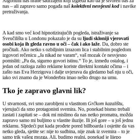
Algoritmi nas hrane sadržajem koji izgleda kao da je stvoren baš za
nas – ali zapravo samo pogađa naš
kolektivni nesvjesni kod
i navike
pretraživanja.
A kad smo već kod hipnotizirajućih pogleda, istraživanje sa
Sveučilišta u Londonu pokazalo je da su
ljudi skloniji vjerovati
osobi koja ih gleda ravno u oči – čak i ako laže
. Da, dobro ste
pročitali. Ako netko s ozbiljnim izrazom lica i stabilnim pogledom
izgovori rečenicu „Ja nikad ne varam“, vaš mozak će nesvjesno
pomisliti: „Pa da, sigurno govori istinu.“ To je, između ostalog, i
jedan od razloga zašto reklame koriste direktni kontakt očima – i
zašto nas Eva Herzigova i dalje uvjerava da gledamo baš nju u oči,
iako svi znamo da je Wonderbra imao nešto drugo na umu.
Tko je zapravo glavni lik?
U stvarnosti, svi smo zarobljeni u vlastitom
Grčkom kazalištu
,
vjerujući da smo protagonisti svemira. No, ponekad bismo trebali
zastati i zapitati se – dok mi mislimo da nas netko promatra, možda
zapravo samo mi buljimo u vlastite iluzije. Ili još gore – u još jednu
reklamu. Sljedeći put kada prođete pored billboarda i osjetite da vas
netko gleda, sjetite se: nije to sudbina, nije znak iz svemira – to je
samo trik vašeg mozga. Ali, budimo realni, ponekad je lijepo