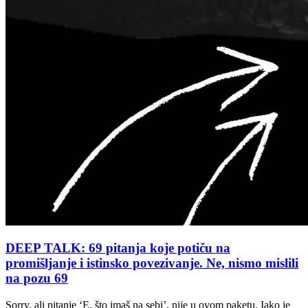
DEEP TALK: 69 pitanja koje potiču na
promišljanje i istinsko povezivanje. Ne, nismo mislili
na pozu 69
Sorry, ali pitanje ‘E, što imaš na sebi’, nije u ovom paketu. Iako je