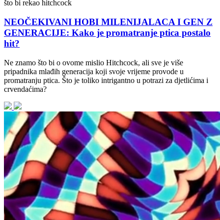
što bi rekao hitchcock
NEOČEKIVANI HOBI MILENIJALACA I GEN Z
GENERACIJE: Kako je promatranje ptica postalo
hit?
Ne znamo što bi o ovome mislio Hitchcock, ali sve je više
pripadnika mlađih generacija koji svoje vrijeme provode u
promatranju ptica. Što je toliko intrigantno u potrazi za djetlićima i
crvendaćima?