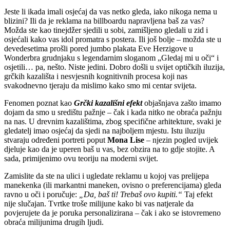
Jeste li ikada imali osjećaj da vas netko gleda, iako nikoga nema u
blizini? Ili da je reklama na billboardu napravljena baš za vas?
Možda ste kao tinejdžer sjedili u sobi, zamišljeno gledali u zid i
osjećali kako vas idol promatra s postera. Ili još bolje – možda ste u
devedesetima prošli pored jumbo plakata Eve Herzigove u
Wonderbra grudnjaku s legendarnim sloganom „Gledaj mi u oči“ i
osjetili… pa, nešto. Niste jedini. Dobro došli u svijet optičkih iluzija,
grčkih kazališta i nesvjesnih kognitivnih procesa koji nas
svakodnevno tjeraju da mislimo kako smo mi centar svijeta.
Fenomen poznat kao
Grčki kazališni efekt
objašnjava zašto imamo
dojam da smo u središtu pažnje – čak i kada nitko ne obraća pažnju
na nas. U drevnim kazalištima, zbog specifične arhitekture, svaki je
gledatelj imao osjećaj da sjedi na najboljem mjestu. Istu iluziju
stvaraju određeni portreti poput
Mona Lise
– njezin pogled uvijek
djeluje kao da je uperen baš u vas, bez obzira na to gdje stojite. A
sada, primijenimo ovu teoriju na moderni svijet.
Zamislite da ste na ulici i ugledate reklamu u kojoj vas prelijepa
manekenka (ili markantni maneken, ovisno o preferencijama) gleda
ravno u oči i poručuje:
„Da, baš ti! Trebaš ovo kupiti.“
Taj efekt
nije slučajan. Tvrtke troše milijune kako bi vas natjerale da
povjerujete da je poruka personalizirana – čak i ako se istovremeno
obraća milijunima drugih ljudi.