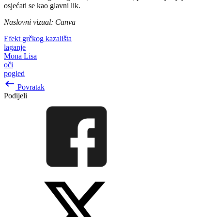
osjećati se kao glavni lik.
Naslovni vizual: Canva
Efekt grčkog kazališta
laganje
Mona Lisa
oči
pogled
keyboard_backspace
Povratak
Podijeli