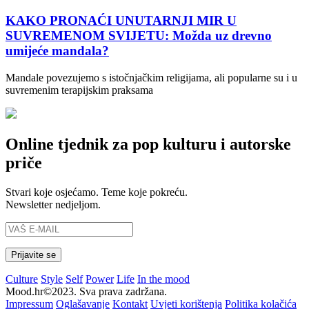
KAKO PRONAĆI UNUTARNJI MIR U
SUVREMENOM SVIJETU: Možda uz drevno
umijeće mandala?
Mandale povezujemo s istočnjačkim religijama, ali popularne su i u
suvremenim terapijskim praksama
Online tjednik za pop kulturu i autorske
priče
Stvari koje osjećamo. Teme koje pokreću.
Newsletter nedjeljom.
Culture
Style
Self
Power
Life
In the mood
Mood.hr©2023. Sva prava zadržana.
Impressum
Oglašavanje
Kontakt
Uvjeti korištenja
Politika kolačića