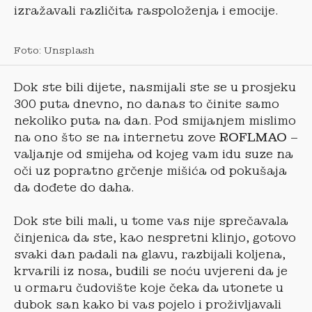
izražavali različita raspoloženja i emocije.
Foto: Unsplash
Dok ste bili dijete, nasmijali ste se u prosjeku
300 puta dnevno, no danas to činite samo
nekoliko puta na dan. Pod smijanjem mislimo
na ono što se na internetu zove
ROFLMAO
–
valjanje od smijeha od kojeg vam idu suze na
oči uz popratno grčenje mišića od pokušaja
da dođete do daha.
Dok ste bili mali, u tome vas nije sprečavala
činjenica da ste, kao nespretni klinjo, gotovo
svaki dan padali na glavu, razbijali koljena,
krvarili iz nosa, budili se noću uvjereni da je
u ormaru čudovište koje čeka da utonete u
dubok san kako bi vas pojelo i proživljavali