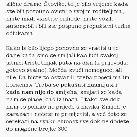
slične drame. Štoviše, to je bilo vrijeme kada
ste bili potpuno ovisni o svojim roditeljima,
niste imali vlastite prihode, niste vozili
automobil i bili ste potpuno prepušteni tuđim
odlukama.
Kako bi bilo lijepo ponovno se vratiti u te
dane kada smo se smijali kao ludi svakoj
sitnici tristotinjak puta na dan (u prijevodu:
gotovo stalno). Možda zvuči nemoguće, ali
nije. Da biste to ostvarili, treba početi malim
koracima.
Treba se pokušati nasmijati i
kada nam nije do smijeha
, smijati se kada
nam se plače, baš iz inata. I tako sve dok
nam to polako ne prijeđe u naviku. Smijeh je
zarazan i nećete ni primijetiti, a već ćete se
cerekati na svaku glupost sve dok ne dođete
do magične brojke 300.