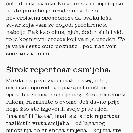
ćete dobiti na lotu. No vi ionako posjedujete
nešto puno bolje: urođenu i gotovo
nevjerojatnu sposobnost da svaku lošu
stvar koja vam se dogodi preokrenete
nabolje. Baš kao okus, njuh, dodir, sluh i vid,
to je kognitivni proces koji vam je urođen. To
je vaše
šesto čulo poznato i pod nazivom
smisao za humor.
Širok repertoar osmijeha
Možda na prvu zvuči malo nategnuto,
osobito usporedba s parapsihološkim
sposobnostima, no prije nego što odmahnete
rukom, razmislite o ovome: Još davno prije
nego što ste izgovorili svoje prve riječi
“mama” ili “tata”, imali ste
širok repertoar
različitih vrsta smijeha
– od laganog
hihotanja do grlenoga smijeha – kojima ste