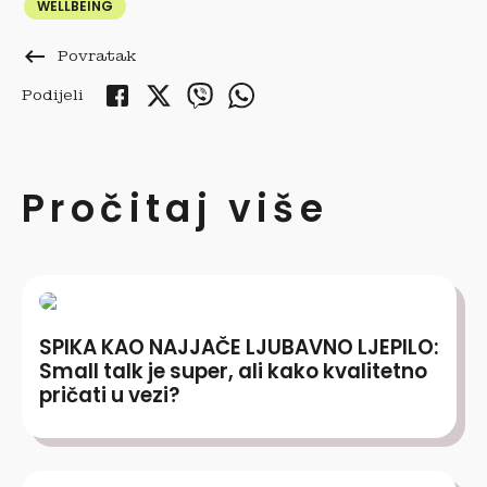
WELLBEING
keyboard_backspace
Povratak
Podijeli
Pročitaj više
SPIKA KAO NAJJAČE LJUBAVNO LJEPILO:
Small talk je super, ali kako kvalitetno
pričati u vezi?