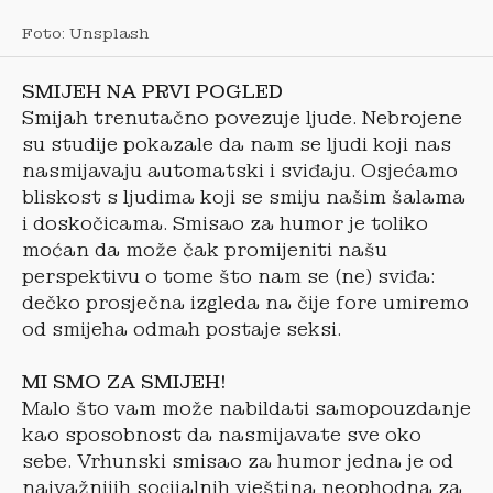
Foto: Unsplash
SMIJEH NA PRVI POGLED
Smijah trenutačno povezuje ljude. Nebrojene
su studije pokazale da nam se ljudi koji nas
nasmijavaju automatski i sviđaju. Osjećamo
bliskost s ljudima koji se smiju našim šalama
i doskočicama. Smisao za humor je toliko
moćan da može čak promijeniti našu
perspektivu o tome što nam se (ne) sviđa:
dečko prosječna izgleda na čije fore umiremo
od smijeha odmah postaje seksi.
MI SMO ZA SMIJEH!
Malo što vam može nabildati samopouzdanje
kao sposobnost da nasmijavate sve oko
sebe. Vrhunski smisao za humor jedna je od
najvažnijih socijalnih vještina neophodna za