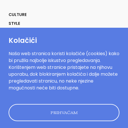
CULTURE
STYLE
SELF
Kolačići
POWER
LIFE
Naša web stranica koristi kolačiće (cookies) kako
IN THE MOOD
bi pružila najbolje iskustvo pregledavanja.
Korištenjem web stranice pristajete na njihovu
uporabu, dok blokiranjem kolačića i dalje možete
pregledavati stranicu, no neke njezine
mogućnosti neće biti dostupne.
Mood.hr©2023. Sva prava zadržana.
Impressum
Oglašavanje
Kontakt
Uvjeti
korištenja
Politika kolačića
Pravila
privatnosti
PRIHVAĆAM
Dizajn by