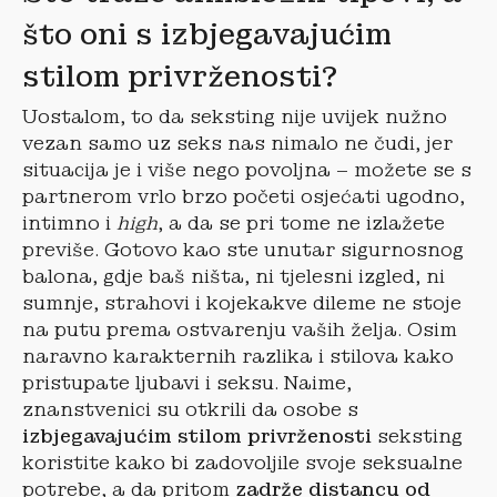
što oni s izbjegavajućim
stilom privrženosti?
Uostalom, to da seksting nije uvijek nužno
vezan samo uz seks nas nimalo ne čudi, jer
situacija je i više nego povoljna – možete se s
partnerom vrlo brzo početi osjećati ugodno,
intimno i
high
, a da se pri tome ne izlažete
previše. Gotovo kao ste unutar sigurnosnog
balona, gdje baš ništa, ni tjelesni izgled, ni
sumnje, strahovi i kojekakve dileme ne stoje
na putu prema ostvarenju vaših želja. Osim
naravno karakternih razlika i stilova kako
pristupate ljubavi i seksu. Naime,
znanstvenici su otkrili da osobe s
izbjegavajućim stilom privrženosti
seksting
koristite kako bi zadovoljile svoje seksualne
potrebe, a da pritom
zadrže distancu od