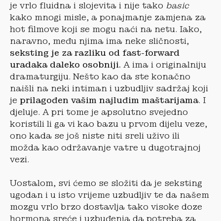
je vrlo fluidna i slojevita i nije tako
basic
kako mnogi misle, a ponajmanje zamjena za
hot filmove koji se mogu naći na netu. Iako,
naravno, među njima ima neke sličnosti,
seksting je za razliku od fast-forward
uradaka daleko osobniji.
A ima i originalniju
dramaturgiju. Nešto kao da ste konačno
naišli na neki intiman i uzbudljiv sadržaj koji
je
prilagođen vašim najluđim maštarijama
. I
djeluje. A pri tome je apsolutno svejedno
koristili li ga vi kao bazu u prvom dijelu veze,
ono kada se još niste niti sreli uživo ili
možda kao održavanje vatre u dugotrajnoj
vezi.
Uostalom, svi ćemo se složiti da je seksting
ugodan i u isto vrijeme uzbudljiv te da našem
mozgu vrlo brzo dostavlja tako visoke doze
hormona sreće i uzbuđenja da potreba za