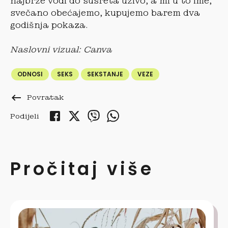
najbrže vodi do susreta uživo, a mi u to ime,
svečano obećajemo, kupujemo barem dva
godišnja pokaza.
Naslovni vizual: Canva
ODNOSI
SEKS
SEKSTANJE
VEZE
keyboard_backspace
Povratak
Podijeli
Pročitaj više