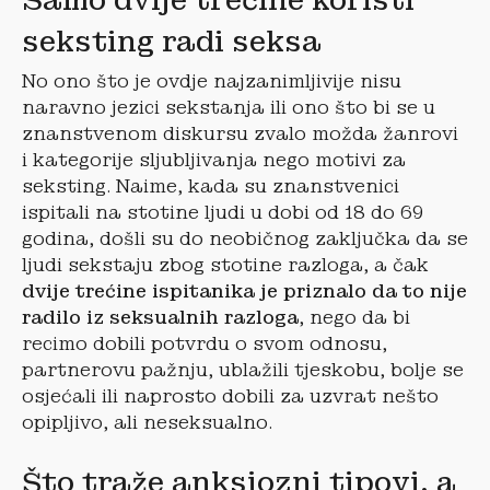
Samo dvije trećine koristi
seksting radi seksa
No ono što je ovdje najzanimljivije nisu
naravno jezici sekstanja ili ono što bi se u
znanstvenom diskursu zvalo možda žanrovi
i kategorije sljubljivanja nego motivi za
seksting. Naime, kada su znanstvenici
ispitali na stotine ljudi u dobi od 18 do 69
godina, došli su do neobičnog zaključka da se
ljudi sekstaju zbog stotine razloga, a čak
dvije trećine ispitanika je priznalo da to nije
radilo iz seksualnih razloga
, nego da bi
recimo dobili potvrdu o svom odnosu,
partnerovu pažnju, ublažili tjeskobu, bolje se
osjećali ili naprosto dobili za uzvrat nešto
opipljivo, ali neseksualno.
Što traže anksiozni tipovi, a