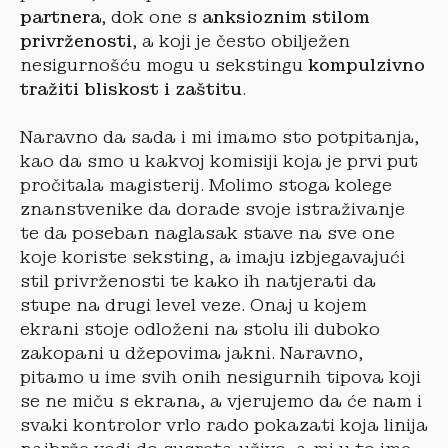
partnera
, dok one s
anksioznim stilom
privrženosti
, a koji je često obilježen
nesigurnošću mogu u sekstingu
kompulzivno
tražiti bliskost i zaštitu
.
Naravno da sada i mi imamo sto potpitanja,
kao da smo u kakvoj komisiji koja je prvi put
pročitala magisterij. Molimo stoga kolege
znanstvenike da dorade svoje istraživanje
te da poseban naglasak stave na sve one
koje koriste seksting, a imaju izbjegavajući
stil privrženosti te kako ih natjerati da
stupe na drugi level veze. Onaj u kojem
ekrani stoje odloženi na stolu ili duboko
zakopani u džepovima jakni. Naravno,
pitamo u ime svih onih nesigurnih tipova koji
se ne miču s ekrana, a vjerujemo da će nam i
svaki kontrolor vrlo rado pokazati koja linija