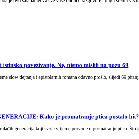
 onda je ovo šalabahter za sve vaše buduće razgovore i dugu sretnu vezu
istinsko povezivanje. Ne, nismo mislili na pozu 69
rijeme slow dejtanja i epistolarnih romana odavno prošlo, slijedi 69 pit
ACIJE: Kako je promatranje ptica postalo hit?
lađih generacija koji svoje vrijeme provode u promatranju ptica. Što je