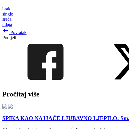
brak
single
sreća
udaja
keyboard_backspace
Povratak
Podijeli
Pročitaj više
SPIKA KAO NAJJAČE LJUBAVNO LJEPILO: Small talk 