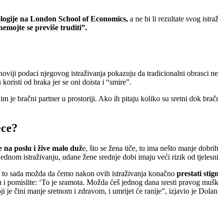
ologije na London School of Economics,
a ne bi li rezultate svog istr
nemojte se previše truditi”.
viji podaci njegovog istraživanja pokazuju da tradicionalni obrasci ne
oristi od braka jer se oni doista i “smire”.
im je bračni partner u prostoriji. Ako ih pitaju koliko su sretni dok brač
ece?
 na poslu i žive malo duž
e, što se žena tiče, tu ima nešto manje dobri
dnom istraživanju, udane žene srednje dobi imaju veći rizik od tjelesni
 li to sada možda da ćemo nakon ovih istraživanja konačno
prestati stig
 i pomislite: ‘To je sramota. Možda ćeš jednog dana sresti pravog muška
 je čini manje sretnom i zdravom, i umrijet će ranije”, izjavio je Dolan