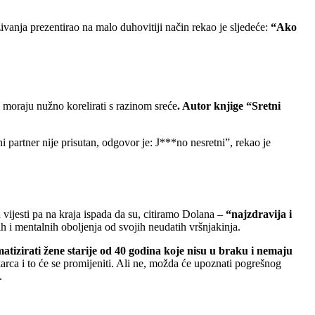
aživanja prezentirao na malo duhovitiji način rekao je sljedeće:
“Ako
 moraju nužno korelirati s razinom sreće
. Autor knjige “Sretni
ni partner nije prisutan, odgovor je: J***no nesretni”, rekao je
h vijesti pa na kraja ispada da su, citiramo Dolana –
“najzdravija i
h i mentalnih oboljenja od svojih neudatih vršnjakinja.
matizirati žene starije od 40 godina koje nisu u braku i nemaju
rca i to će se promijeniti. Ali ne, možda će upoznati pogrešnog
.