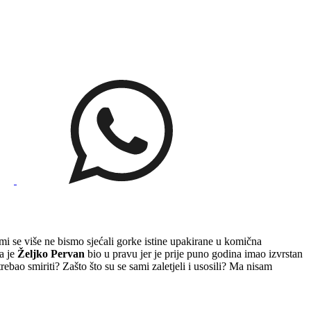
mi se više ne bismo sjećali gorke istine upakirane u komična
a je
Željko Pervan
bio u pravu jer je prije puno godina imao izvrstan
trebao smiriti? Zašto što su se sami zaletjeli i usosili? Ma nisam