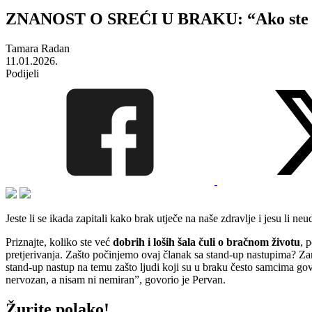
ZNANOST O SREĆI U BRAKU: “Ako ste žena
Tamara Radan
11.01.2026.
Podijeli
Jeste li se ikada zapitali kako brak utječe na naše zdravlje i jesu li ne
Priznajte, koliko ste već
dobrih i loših šala čuli o bračnom životu
, 
pretjerivanja. Zašto počinjemo ovaj članak sa stand-up nastupima? Zar ć
stand-up nastup na temu zašto ljudi koji su u braku često samcima govore 
nervozan, a nisam ni nemiran”, govorio je Pervan.
Žurite polako!