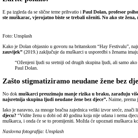
E pa izgleda da se slične teme prihvatio i
Paul Dolan, profesor psih
ste muškarac, vjerojatno biste se trebali oženiti. No ako ste žena, 
Foto: Unsplash
Kako je Dolan objasnio u govoru na britanskom “Hay Festivalu”, najno
zauvijek”
(2019.) zaključuje da muškarci u usporedbi s ženama imaju k
“Oženjeni ljudi su sretniji od drugih skupina ljudi, ali samo ako 
Paul Dolan.
Zašto stigmatiziramo neudane žene bez dj
No dok
muškarci preuzimaju manje rizika u braku, zarađuju više
najsretnija skupina ljudi neudane žene bez djece”.
Naime, prema je
Iako je naravno, za mnoge bračna zajednica veliki izvor sreće, znači
djecu?
“Vidite ženu u dobi od 40 godina koja nije udana i nema djecu
muškarca, i onda će se to promijeniti. Možda će upoznati muškarca koji
Naslovna fotografija: Unsplash