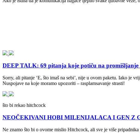
Ako je istina da je komunikacija najjače ljepilo svake ljubavne veze,
DEEP TALK: 69 pitanja koje potiču na promišljanje i 
Sorry, ali pitanje ‘E, što imaš na sebi’, nije u ovom paketu. Iako je v
Nuspojave na koje moramo upozoriti – rasplamsavanje strasti!
što bi rekao hitchcock
NEOČEKIVANI HOBI MILENIJALACA I GEN Z GENER
Ne znamo što bi o ovome mislio Hitchcock, ali sve je više pripadnika m