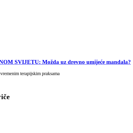
SVIJETU: Možda uz drevno umijeće mandala?
suvremenim terapijskim praksama
riče