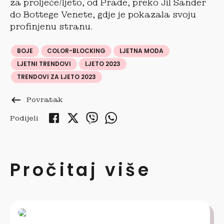
za proljeće/ljeto, od Prade, preko Jil Sander
do Bottege Venete, gdje je pokazala svoju
profinjenu stranu.
BOJE
COLOR-BLOCKING
LJETNA MODA
LJETNI TRENDOVI
LJETO 2023
TRENDOVI ZA LJETO 2023
keyboard_backspace
Povratak
Podijeli
Pročitaj više