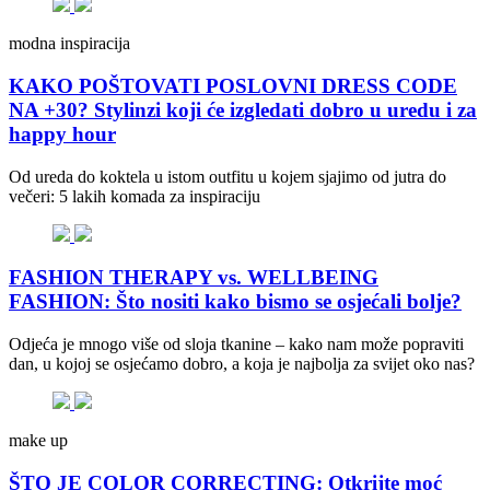
modna inspiracija
KAKO POŠTOVATI POSLOVNI DRESS CODE
NA +30? Stylinzi koji će izgledati dobro u uredu i za
happy hour
Od ureda do koktela u istom outfitu u kojem sjajimo od jutra do
večeri: 5 lakih komada za inspiraciju
FASHION THERAPY vs. WELLBEING
FASHION: Što nositi kako bismo se osjećali bolje?
Odjeća je mnogo više od sloja tkanine – kako nam može popraviti
dan, u kojoj se osjećamo dobro, a koja je najbolja za svijet oko nas?
make up
ŠTO JE COLOR CORRECTING: Otkrijte moć