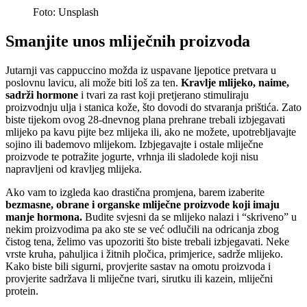
Foto: Unsplash
Smanjite unos mliječnih proizvoda
Jutarnji vas cappuccino možda iz uspavane ljepotice pretvara u
poslovnu lavicu, ali može biti loš za ten.
Kravlje mlijeko, naime,
sadrži hormone
i tvari za rast koji pretjerano stimuliraju
proizvodnju ulja i stanica kože, što dovodi do stvaranja prištića. Zato
biste tijekom ovog 28-dnevnog plana prehrane trebali izbjegavati
mlijeko pa kavu pijte bez mlijeka ili, ako ne možete, upotrebljavajte
sojino ili bademovo mlijekom. Izbjegavajte i ostale mliječne
proizvode te potražite jogurte, vrhnja ili sladolede koji nisu
napravljeni od kravljeg mlijeka.
Ako vam to izgleda kao drastična promjena, barem izaberite
bezmasne, obrane i organske mliječne proizvode koji imaju
manje hormona.
Budite svjesni da se mlijeko nalazi i “skriveno” u
nekim proizvodima pa ako ste se već odlučili na odricanja zbog
čistog tena, želimo vas upozoriti što biste trebali izbjegavati. Neke
vrste kruha, pahuljica i žitnih pločica, primjerice, sadrže mlijeko.
Kako biste bili sigurni, provjerite sastav na omotu proizvoda i
provjerite sadržava li mliječne tvari, sirutku ili kazein, mliječni
protein.