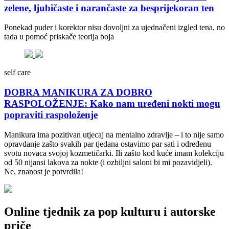
zelene, ljubičaste i narančaste za besprijekoran ten
Ponekad puder i korektor nisu dovoljni za ujednačeni izgled tena, no
tada u pomoć priskače teorija boja
self care
DOBRA MANIKURA ZA DOBRO
RASPOLOŽENJE: Kako nam uređeni nokti mogu
popraviti raspoloženje
Manikura ima pozitivan utjecaj na mentalno zdravlje – i to nije samo
opravdanje zašto svakih par tjedana ostavimo par sati i određenu
svotu novaca svojoj kozmetičarki. Ili zašto kod kuće imam kolekciju
od 50 nijansi lakova za nokte (i ozbiljni saloni bi mi pozavidjeli).
Ne, znanost je potvrdila!
Online tjednik za pop kulturu i autorske
priče