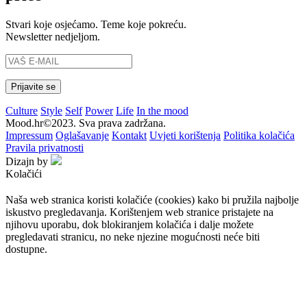
Stvari koje osjećamo. Teme koje pokreću.
Newsletter nedjeljom.
Culture
Style
Self
Power
Life
In the mood
Mood.hr©2023. Sva prava zadržana.
Impressum
Oglašavanje
Kontakt
Uvjeti korištenja
Politika kolačića
Pravila privatnosti
Dizajn by
Kolačići
Naša web stranica koristi kolačiće (cookies) kako bi pružila najbolje
iskustvo pregledavanja. Korištenjem web stranice pristajete na
njihovu uporabu, dok blokiranjem kolačića i dalje možete
pregledavati stranicu, no neke njezine mogućnosti neće biti
dostupne.
Prihvaćam