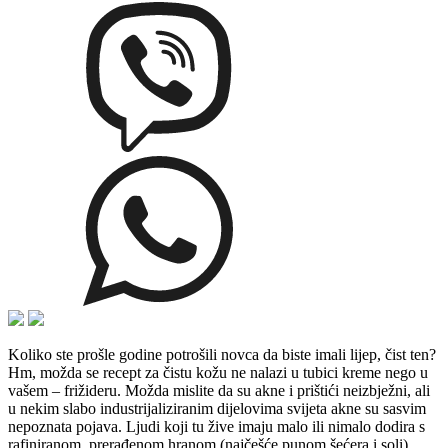
Koliko ste prošle godine potrošili novca da biste imali lijep, čist ten?
Hm, možda se recept za čistu kožu ne nalazi u tubici kreme nego u
vašem – frižideru. Možda mislite da su akne i prištići neizbježni, ali
u nekim slabo industrijaliziranim dijelovima svijeta akne su sasvim
nepoznata pojava. Ljudi koji tu žive imaju malo ili nimalo dodira s
rafiniranom, prerađenom hranom (najčešće punom šećera i soli)