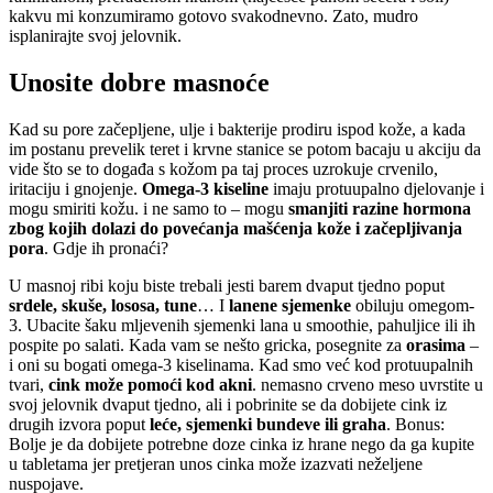
kakvu mi konzumiramo gotovo svakodnevno. Zato, mudro
isplanirajte svoj jelovnik.
Unosite dobre masnoće
Kad su pore začepljene, ulje i bakterije prodiru ispod kože, a kada
im postanu prevelik teret i krvne stanice se potom bacaju u akciju da
vide što se to događa s kožom pa taj proces uzrokuje crvenilo,
iritaciju i gnojenje.
Omega-3 kiseline
imaju protuupalno djelovanje i
mogu smiriti kožu. i ne samo to – mogu
smanjiti razine hormona
zbog kojih dolazi do povećanja mašćenja kože i začepljivanja
pora
. Gdje ih pronaći?
U masnoj ribi koju biste trebali jesti barem dvaput tjedno poput
srdele, skuše, lososa, tune
… I
lanene sjemenke
obiluju omegom-
3. Ubacite šaku mljevenih sjemenki lana u smoothie, pahuljice ili ih
pospite po salati. Kada vam se nešto gricka, posegnite za
orasima
–
i oni su bogati omega-3 kiselinama. Kad smo već kod protuupalnih
tvari,
cink može pomoći kod akni
. nemasno crveno meso uvrstite u
svoj jelovnik dvaput tjedno, ali i pobrinite se da dobijete cink iz
drugih izvora poput
leće, sjemenki bundeve ili graha
. Bonus:
Bolje je da dobijete potrebne doze cinka iz hrane nego da ga kupite
u tabletama jer pretjeran unos cinka može izazvati neželjene
nuspojave.