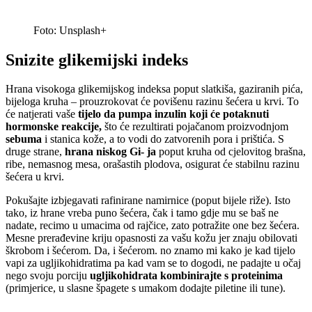
Foto: Unsplash+
Snizite glikemijski indeks
Hrana visokoga glikemijskog indeksa poput slatkiša, gaziranih pića,
bijeloga kruha – prouzrokovat će povišenu razinu šećera u krvi. To
će natjerati vaše
tijelo da pumpa inzulin koji će potaknuti
hormonske reakcije,
što će rezultirati pojačanom proizvodnjom
sebuma
i stanica kože, a to vodi do zatvorenih pora i prištića. S
druge strane,
hrana niskog Gi- ja
poput kruha od cjelovitog brašna,
ribe, nemasnog mesa, orašastih plodova, osigurat će stabilnu razinu
šećera u krvi.
Pokušajte izbjegavati rafinirane namirnice (poput bijele riže). Isto
tako, iz hrane vreba puno šećera, čak i tamo gdje mu se baš ne
nadate, recimo u umacima od rajčice, zato potražite one bez šećera.
Mesne prerađevine kriju opasnosti za vašu kožu jer znaju obilovati
škrobom i šećerom. Da, i šećerom. no znamo mi kako je kad tijelo
vapi za ugljikohidratima pa kad vam se to dogodi, ne padajte u očaj
nego svoju porciju
ugljikohidrata kombinirajte s proteinima
(primjerice, u slasne špagete s umakom dodajte piletine ili tune).