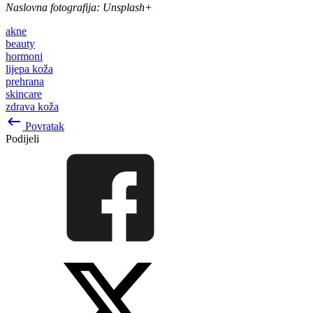
Naslovna fotografija: Unsplash+
akne
beauty
hormoni
lijepa koža
prehrana
skincare
zdrava koža
keyboard_backspace
Povratak
Podijeli