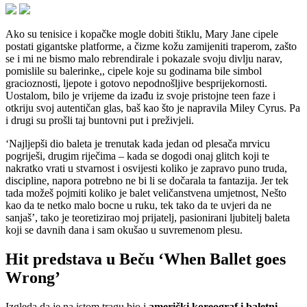
Ako su tenisice i kopačke mogle dobiti štiklu, Mary Jane cipele
postati gigantske platforme, a čizme kožu zamijeniti traperom, zašto
se i mi ne bismo malo rebrendirale i pokazale svoju divlju narav,
pomislile su balerinke,, cipele koje su godinama bile simbol
gracioznosti, ljepote i gotovo nepodnošljive besprijekornosti.
Uostalom, bilo je vrijeme da izađu iz svoje pristojne teen faze i
otkriju svoj autentičan glas, baš kao što je napravila Miley Cyrus. Pa
i drugi su prošli taj buntovni put i preživjeli.
‘Najljepši dio baleta je trenutak kada jedan od plesača mrvicu
pogriješi, drugim riječima – kada se dogodi onaj glitch koji te
nakratko vrati u stvarnost i osvijesti koliko je zapravo puno truda,
discipline, napora potrebno ne bi li se dočarala ta fantazija. Jer tek
tada možeš pojmiti koliko je balet veličanstvena umjetnost, Nešto
kao da te netko malo bocne u ruku, tek tako da te uvjeri da ne
sanjaš’, tako je teoretizirao moj prijatelj, pasionirani ljubitelj baleta
koji se davnih dana i sam okušao u suvremenom plesu.
Hit predstava u Beču ‘When Ballet goes
Wrong’
Izgleda da je na istom tragu bio i
američki koreograf i baletni