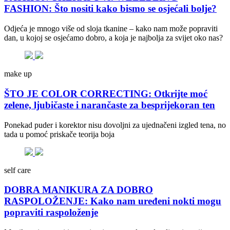
FASHION: Što nositi kako bismo se osjećali bolje?
Odjeća je mnogo više od sloja tkanine – kako nam može popraviti
dan, u kojoj se osjećamo dobro, a koja je najbolja za svijet oko nas?
make up
ŠTO JE COLOR CORRECTING: Otkrijte moć
zelene, ljubičaste i narančaste za besprijekoran ten
Ponekad puder i korektor nisu dovoljni za ujednačeni izgled tena, no
tada u pomoć priskače teorija boja
self care
DOBRA MANIKURA ZA DOBRO
RASPOLOŽENJE: Kako nam uređeni nokti mogu
popraviti raspoloženje