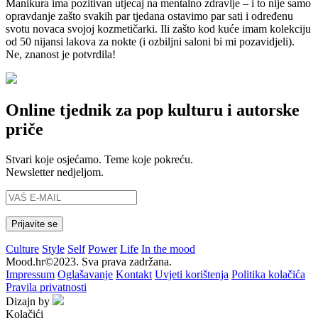
Manikura ima pozitivan utjecaj na mentalno zdravlje – i to nije samo
opravdanje zašto svakih par tjedana ostavimo par sati i određenu
svotu novaca svojoj kozmetičarki. Ili zašto kod kuće imam kolekciju
od 50 nijansi lakova za nokte (i ozbiljni saloni bi mi pozavidjeli).
Ne, znanost je potvrdila!
Online tjednik za pop kulturu i autorske
priče
Stvari koje osjećamo. Teme koje pokreću.
Newsletter nedjeljom.
Culture
Style
Self
Power
Life
In the mood
Mood.hr©2023. Sva prava zadržana.
Impressum
Oglašavanje
Kontakt
Uvjeti korištenja
Politika kolačića
Pravila privatnosti
Dizajn by
Kolačići