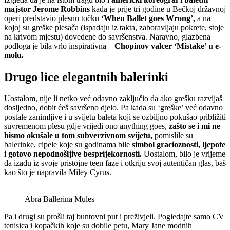
majstor Jerome Robbins
kada je prije tri godine u Bečkoj državnoj
operi predstavio plesnu točku
‘When Ballet goes Wrong’,
a na
kojoj su greške plesača (ispadaju iz takta, zaboravljaju pokrete, stoje
na krivom mjestu) dovedene do savršenstva. Naravno, glazbena
podloga je bila vrlo inspirativna –
Chopinov valcer ‘Mistake’ u e-
molu.
Drugo lice elegantnih balerinki
Uostalom, nije li netko već odavno zaključio da ako grešku razvijaš
dosljedno, dobit ćeš savršeno djelo. Pa kada su ‘greške’ već odavno
postale zanimljive i u svijetu baleta koji se ozbiljno pokušao približiti
suvremenom plesu gdje vrijedi ono anything goes,
zašto se i mi ne
bismo okušale u tom subverzivnom svijetu,
pomislile su
balerinke, cipele koje su godinama bile
simbol gracioznosti, ljepote
i gotovo nepodnošljive besprijekornosti.
Uostalom, bilo je vrijeme
da izađu iz svoje pristojne teen faze i otkriju svoj autentičan glas, baš
kao što je napravila Miley Cyrus.
Abra Ballerina Mules
Pa i drugi su prošli taj buntovni put i preživjeli. Pogledajte samo CV
tenisica i kopačkih koje su dobile petu, Mary Jane modnih