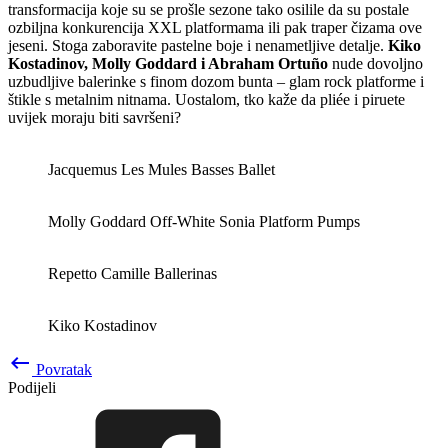
transformacija koje su se prošle sezone tako osilile da su postale
ozbiljna konkurencija XXL platformama ili pak traper čizama ove
jeseni. Stoga zaboravite pastelne boje i nenametljive detalje.
Kiko
Kostadinov, Molly Goddard i Abraham Ortuño
nude dovoljno
uzbudljive balerinke s finom dozom bunta – glam rock platforme i
štikle s metalnim nitnama. Uostalom, tko kaže da pliée i piruete
uvijek moraju biti savršeni?
Jacquemus Les Mules Basses Ballet
Molly Goddard Off-White Sonia Platform Pumps
Repetto Camille Ballerinas
Kiko Kostadinov
keyboard_backspace
Povratak
Podijeli