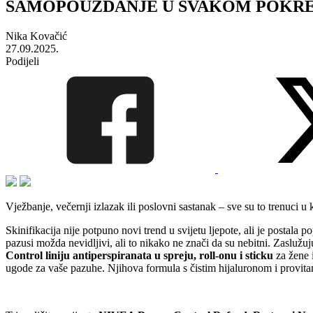
SAMOPOUZDANJE U SVAKOM POKRETU: Otk
Nika Kovačić
27.09.2025.
Podijeli
Vježbanje, večernji izlazak ili poslovni sastanak – sve su to trenuci
Skinifikacija nije potpuno novi trend u svijetu ljepote, ali je postala p
pazusi možda nevidljivi, ali to nikako ne znači da su nebitni. Zasluž
Control liniju antiperspiranata u spreju, roll-onu i sticku
za žene
ugode za vaše pazuhe. Njihova formula s čistim hijaluronom i provita