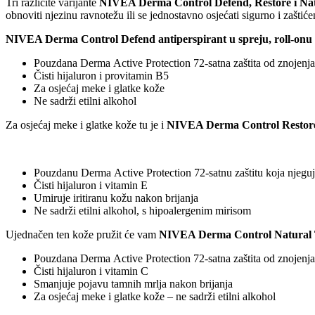
Tri različite varijante
NIVEA Derma Control Defend, Restore i Nat
obnoviti njezinu ravnotežu ili se jednostavno osjećati sigurno i zaštić
NIVEA Derma Control Defend antiperspirant u spreju, roll-onu i
Pouzdana Derma Active Protection 72-satna zaštita od znojenja
Čisti hijaluron i provitamin B5
Za osjećaj meke i glatke kože
Ne sadrži etilni alkohol
Za osjećaj meke i glatke kože tu je i
NIVEA Derma Control Restore an
Pouzdanu Derma Active Protection 72-satnu zaštitu koja njegu
Čisti hijaluron i vitamin E
Umiruje iritiranu kožu nakon brijanja
Ne sadrži etilni alkohol, s hipoalergenim mirisom
Ujednačen ten kože pružit će vam
NIVEA Derma Control Natural To
Pouzdana Derma Active Protection 72-satna zaštita od znojenja
Čisti hijaluron i vitamin C
Smanjuje pojavu tamnih mrlja nakon brijanja
Za osjećaj meke i glatke kože – ne sadrži etilni alkohol