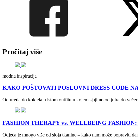
Pročitaj više
modna inspiracija
KAKO POŠTOVATI POSLOVNI DRESS CODE NA +30? Sty
Od ureda do koktela u istom outfitu u kojem sjajimo od jutra do večeri
FASHION THERAPY vs. WELLBEING FASHION: Što no
Odjeća je mnogo više od sloja tkanine – kako nam može popraviti dan, 