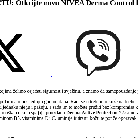
rijte novu NIVEA Derma Control linij
 u kojima želimo osjećati sigurnost i svježinu, a znamo da samopouzdan
opularnija u posljednjih godinu dana. Radi se o tretiranju kože na tijelu s
uju jednaku njegu i pažnju, a sada im to možete pružiti bez kompromisa k
 i muškarce koja spajaju pouzdanu
Derma Active Protection
72-satnu z
minom B5, vitaminima E i C, umiruje iritiranu kožu te potiče oporavak 