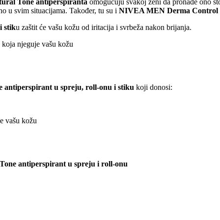
ural Tone antiperspiranta
omogućuju svakoj ženi da pronađe ono što j
eno u svim situacijama. Također, tu su i
NIVEA MEN Derma Control De
 stik
u zaštit će vašu kožu od iritacija i svrbeža nakon brijanja.
 koja njeguje vašu kožu
tiperspirant u spreju, roll-onu i stiku
koji donosi:
je vašu kožu
ne antiperspirant u spreju i roll-onu