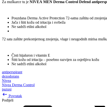
Za muškarce tu je
NIVEA MEN Derma Control Defend antiperspira
Pouzdana Derma Active Protection 72-satna zaštita od znojenja
Jača i štiti kožu od iritacija i svrbeža
Ne sadrži etilni alkohol
72 sata zaštite prekomjernog znojenja, vlage i neugodnih mirisa muš
Čisti hijaluron i vitamin E
Štiti kožu od iritacija – posebno razvijen za osjetljivu kožu
Ne sadrži etilni alkohol
antiperspirant
dezodorans
Nivea
Nivea Derma Control
pazusi
keyboard_backspace
Povratak
Podijeli