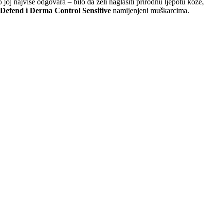
oj najviše odgovara – bilo da želi naglasiti prirodnu ljepotu kože,
fend i Derma Control Sensitive
namijenjeni muškarcima.