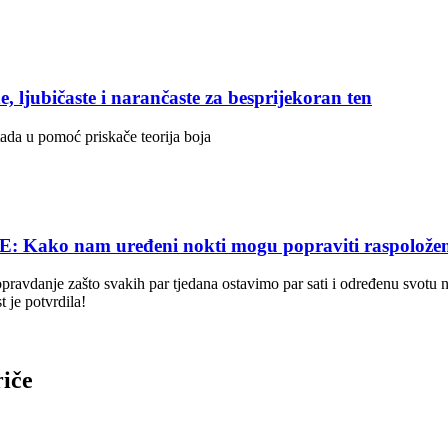
ubičaste i narančaste za besprijekoran ten
tada u pomoć priskače teorija boja
 nam uređeni nokti mogu popraviti raspoložen
opravdanje zašto svakih par tjedana ostavimo par sati i određenu svotu
t je potvrdila!
riče