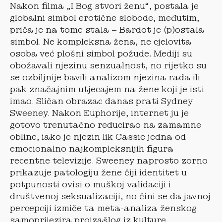
Nakon filma „I Bog stvori ženu“, postala je
globalni simbol erotične slobode, međutim,
priča je na tome stala – Bardot je (p)ostala
simbol. Ne kompleksna žena, ne cjelovita
osoba već plošni simbol požude. Mediji su
obožavali njezinu senzualnost, no rijetko su
se ozbiljnije bavili analizom njezina rada ili
pak značajnim utjecajem na žene koji je isti
imao. Sličan obrazac danas prati Sydney
Sweeney. Nakon Euphorije, internet ju je
gotovo trenutačno reducirao na zamamne
obline, iako je njezin lik Cassie jedna od
emocionalno najkompleksnijih figura
recentne televizije. Sweeney naprosto zorno
prikazuje patologiju žene čiji identitet u
potpunosti ovisi o muškoj validaciji i
društvenoj seksualizaciji, no čini se da javnoj
percepciji izmiče ta meta-analiza ženskog
samoprijezira proizašlog iz kulture