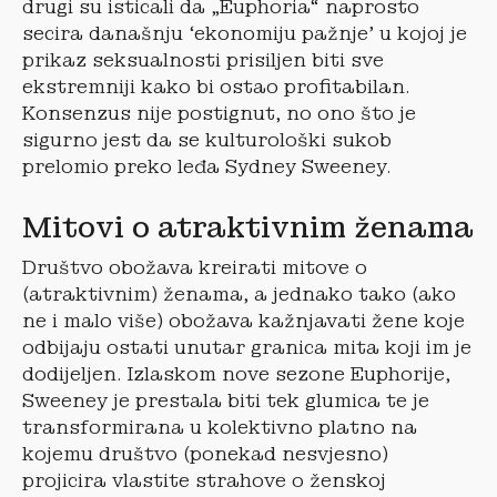
drugi su isticali da „Euphoria“ naprosto
secira današnju ‘ekonomiju pažnje’ u kojoj je
prikaz seksualnosti prisiljen biti sve
ekstremniji kako bi ostao profitabilan.
Konsenzus nije postignut, no ono što je
sigurno jest da se kulturološki sukob
prelomio preko leđa Sydney Sweeney.
Mitovi o atraktivnim ženama
Društvo obožava kreirati mitove o
(atraktivnim) ženama, a jednako tako (ako
ne i malo više) obožava kažnjavati žene koje
odbijaju ostati unutar granica mita koji im je
dodijeljen. Izlaskom nove sezone Euphorije,
Sweeney je prestala biti tek glumica te je
transformirana u kolektivno platno na
kojemu društvo (ponekad nesvjesno)
projicira vlastite strahove o ženskoj