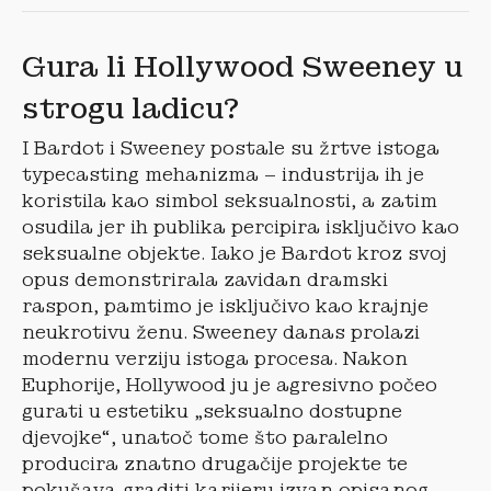
Gura li Hollywood Sweeney u
strogu ladicu?
I Bardot i Sweeney postale su žrtve istoga
typecasting mehanizma – industrija ih je
koristila kao simbol seksualnosti, a zatim
osudila jer ih publika percipira isključivo kao
seksualne objekte. Iako je Bardot kroz svoj
opus demonstrirala zavidan dramski
raspon, pamtimo je isključivo kao krajnje
neukrotivu ženu. Sweeney danas prolazi
modernu verziju istoga procesa. Nakon
Euphorije, Hollywood ju je agresivno počeo
gurati u estetiku „seksualno dostupne
djevojke“, unatoč tome što paralelno
producira znatno drugačije projekte te
pokušava graditi karijeru izvan opisanog