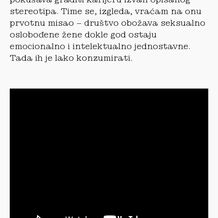
stereotipa. Time se, izgleda, vraćam na onu
prvotnu misao – društvo obožava seksualno
oslobođene žene dokle god ostaju
emocionalno i intelektualno jednostavne.
Tada ih je lako konzumirati.