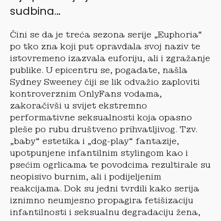
sudbina…
Čini se da je treća sezona serije „Euphoria“
po tko zna koji put opravdala svoj naziv te
istovremeno izazvala euforiju, ali i zgražanje
publike. U epicentru se, pogađate, našla
Sydney Sweeney čiji se lik odvažio zaploviti
kontroverznim OnlyFans vodama,
zakoračivši u svijet ekstremno
performativne seksualnosti koja opasno
pleše po rubu društveno prihvatljivog. Tzv.
„baby“ estetika i „dog-play“ fantazije,
upotpunjene infantilnim stylingom kao i
psećim ogrlicama te povodcima rezultirale su
neopisivo burnim, ali i podijeljenim
reakcijama. Dok su jedni tvrdili kako serija
iznimno neumjesno propagira fetišizaciju
infantilnosti i seksualnu degradaciju žena,