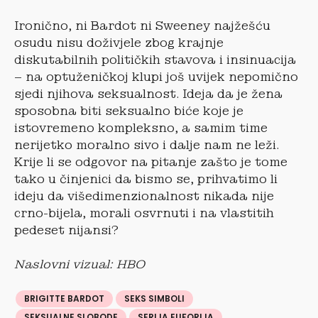
Ironično, ni Bardot ni Sweeney najžešću
osudu nisu doživjele zbog krajnje
diskutabilnih političkih stavova i insinuacija
– na optuženičkoj klupi još uvijek nepomično
sjedi njihova seksualnost. Ideja da je žena
sposobna biti seksualno biće koje je
istovremeno kompleksno, a samim time
nerijetko moralno sivo i dalje nam ne leži.
Krije li se odgovor na pitanje zašto je tome
tako u činjenici da bismo se, prihvatimo li
ideju da višedimenzionalnost nikada nije
crno-bijela, morali osvrnuti i na vlastitih
pedeset nijansi?
Naslovni vizual: HBO
BRIGITTE BARDOT
SEKS SIMBOLI
SEKSUALNE SLOBODE
SERIJA EUFORIJA