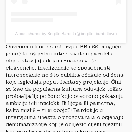
A post shared by Brigitte Bardot (@brigitte_bardotlove)
Osvrnemo li se na intervjue BB i SS, moguće
je uočiti još jednu interesantnu paralelu –
obje ostavljaju dojam znatno veće
elokvencije, inteligencije te sposobnosti
introspekcije no što publika očekuje od žena
koje izgledaju poput fantasy projekcije. Čini
se kao da popularna kultura oduvijek teško
probavlja lijepe žene koje otvoreno pokazuju
ambiciju i/ili intelekt. Ili lijepa ili pametna,
kako misliš – ti si oboje?! Bardot je u
intervjuima učestalo progovarala o osjećaju
dehumanizacije koji je obilježio cijelu njezinu
karijeru te se zbog istoga u konačnici