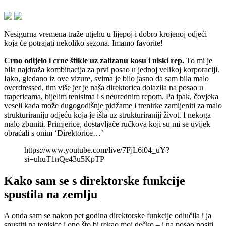
Nesigurna vremena traže utjehu u lijepoj i dobro krojenoj odjeći
koja će potrajati nekoliko sezona. Imamo favorite!
Crno odijelo i crne štikle uz zalizanu kosu i niski rep.
To mi je
bila najdraža kombinacija za prvi posao u jednoj velikoj korporaciji.
Iako, gledano iz ove vizure, svima je bilo jasno da sam bila malo
overdressed, tim više jer je naša direktorica dolazila na posao u
trapericama, bijelim tenisima i s neurednim repom. Pa ipak, čovjeka
veseli kada može dugogodišnje pidžame i trenirke zamijeniti za malo
strukturiraniju odjeću koja je išla uz strukturiraniji život. I nekoga
malo zbuniti. Primjerice, dostavljače ručkova koji su mi se uvijek
obraćali s onim ‘Direktorice…’
https://www.youtube.com/live/7FjL6i04_uY?
si=uhuT1nQe43u5KpTP
Kako sam se s direktorske funkcije
spustila na zemlju
A onda sam se nakon pet godina direktorske funkcije odlučila i ja
spustiti na tenisice i ono što bi rekao moj dečko – i na posao nositi