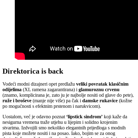
Direktorica is back
Vodeći modni dizajneri opet predlažu
veliki povratak klasičnim
odijelima
(XL ramena zagarantirana) i
glamuroznu crvenu
(znamo, komplicirana je, zato ju je najbolje nositi od glave do pete),
ruže i broševe
(manje nije više) pa čak i
damske rukavice
(kožne
po mogućnosti s efektnim prstenom i narukvicom).
Uostalom, već je odavno poznat
‘lipstick sindrom’
koji kaže da
nesigurna vremena traže utjehu u lijepim i solidno krojenim
stvarima. Izdvojili smo nekoliko elegantnih prijedloga s modnih
pista koje možete nositi i na posao. Iako, bojim se za onog