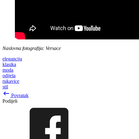
Naslovna fotografija: Versace
elegancija
klasika
moda
odijela
rukavice
stil
keyboard_backspace
Povratak
Podijeli