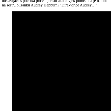
dostavljača s početka priče – jer što ako čovjek pomisli da je naletio
na sestru blizanku Audrey Hepburn? ‘Direktorice Audrey…’