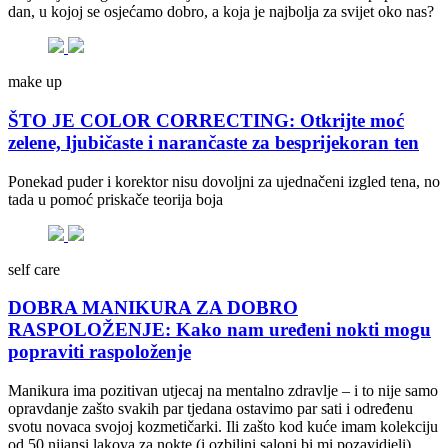
dan, u kojoj se osjećamo dobro, a koja je najbolja za svijet oko nas?
make up
ŠTO JE COLOR CORRECTING: Otkrijte moć
zelene, ljubičaste i narančaste za besprijekoran ten
Ponekad puder i korektor nisu dovoljni za ujednačeni izgled tena, no
tada u pomoć priskače teorija boja
self care
DOBRA MANIKURA ZA DOBRO
RASPOLOŽENJE: Kako nam uređeni nokti mogu
popraviti raspoloženje
Manikura ima pozitivan utjecaj na mentalno zdravlje – i to nije samo
opravdanje zašto svakih par tjedana ostavimo par sati i određenu
svotu novaca svojoj kozmetičarki. Ili zašto kod kuće imam kolekciju
od 50 nijansi lakova za nokte (i ozbiljni saloni bi mi pozavidjeli).