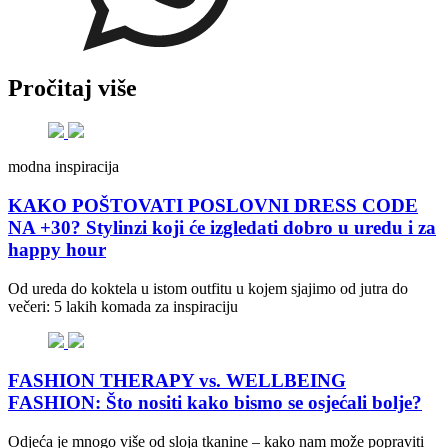
Pročitaj više
modna inspiracija
KAKO POŠTOVATI POSLOVNI DRESS CODE
NA +30? Stylinzi koji će izgledati dobro u uredu i za
happy hour
Od ureda do koktela u istom outfitu u kojem sjajimo od jutra do
večeri: 5 lakih komada za inspiraciju
FASHION THERAPY vs. WELLBEING
FASHION: Što nositi kako bismo se osjećali bolje?
Odjeća je mnogo više od sloja tkanine – kako nam može popraviti