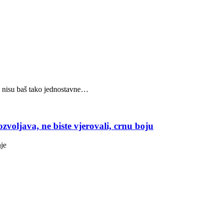
ak nisu baš tako jednostavne…
a, ne biste vjerovali, crnu boju
nje