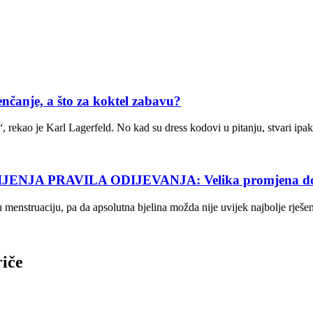
anje, a što za koktel zabavu?
, rekao je Karl Lagerfeld. No kad su dress kodovi u pitanju, stvari ip
RAVILA ODIJEVANJA: Velika promjena dozvoljav
ju menstruaciju, pa da apsolutna bjelina možda nije uvijek najbolje rješe
riče