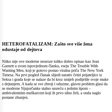
HETEROFATALIZAM: Zašto sve više žena
odustaje od dejtova
Nitko nije ove moderne neuroze toliko dobro opisao kao Jean
Garnett u svom ispovjednom članku, eseju The Trouble With
Wanting Men, koji je gotovo postao viralna priča The New York
Timesa. Na prvi pogled članak slijedi narativ četiri prijateljice iz
Seksa i grada koje se nalaze da bi kroz smijeh podijelile svoje muke
s dejtanjem. A kada se sve zbroji i oduzme, glavni problem glasi da
se moderne Njujorčanke stalno susreću s jednim tipom –
ambivalentnim muškarcem koji ih prvo silno želi, a onda naglo
postane zbunjen.