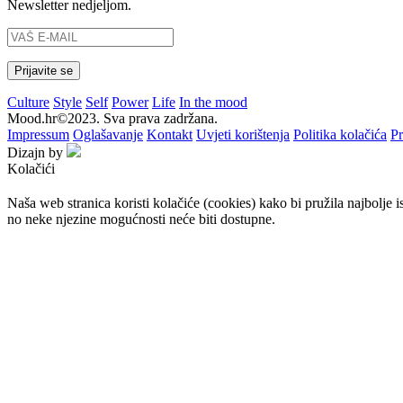
Newsletter nedjeljom.
Culture
Style
Self
Power
Life
In the mood
Mood.hr©2023. Sva prava zadržana.
Impressum
Oglašavanje
Kontakt
Uvjeti korištenja
Politika kolačića
Pr
Dizajn by
Kolačići
Naša web stranica koristi kolačiće (cookies) kako bi pružila najbolje 
no neke njezine mogućnosti neće biti dostupne.
Prihvaćam