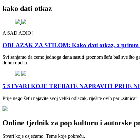
kako dati otkaz
A SAD ADIO!
ODLAZAK ZA STILOM: Kako dati otkaz, a pritom ne 
Svi sanjamo da ćemo jednoga dana sasuti groznom šefu baš sve što ga s
dobra opcija.
5 STVARI KOJE TREBATE NAPRAVITI PRIJE NEGO 
Prije nego šefu najavite svoj veliki odlazak, riješite ovih par „sitnica“
Online tjednik za pop kulturu i autorske p
Stvari koje osjećamo. Teme koje pokreću.