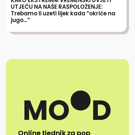
KAKO EKSTREMNI VREMENSKI UVJETI
UTJEČU NA NAŠE RASPOLOŽENJE:
Trebamo li uzeti lijek kada “okriće na
jugo…”
Online tjednik za pop