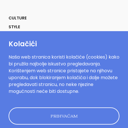
CULTURE
STYLE
SELF
Kolačići
POWER
LIFE
Naša web stranica koristi kolačiće (cookies) kako
IN THE MOOD
bi pružila najbolje iskustvo pregledavanja.
Korištenjem web stranice pristajete na njihovu
uporabu, dok blokiranjem kolačića i dalje možete
pregledavati stranicu, no neke njezine
mogućnosti neće biti dostupne.
Mood.hr©2023. Sva prava zadržana.
Impressum
Oglašavanje
Kontakt
Uvjeti
korištenja
Politika kolačića
Pravila
privatnosti
PRIHVAĆAM
Dizajn by