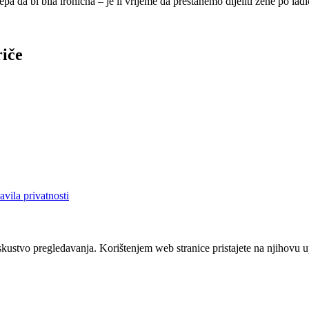
jepa da bi bila ironična – je li vrijeme da prestanemo dijeliti žene po la
riče
avila privatnosti
iskustvo pregledavanja. Korištenjem web stranice pristajete na njihovu 