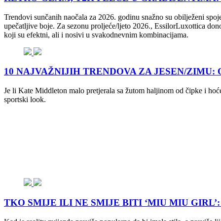
Trendovi sunčanih naočala za 2026. godinu snažno su obilježeni spojem
upečatljive boje. Za sezonu proljeće/ljeto 2026., EssilorLuxottica do
koji su efektni, ali i nosivi u svakodnevnim kombinacijama.
10 NAJVAŽNIJIH TRENDOVA ZA JESEN/ZIMU: Od ma
Je li Kate Middleton malo pretjerala sa žutom haljinom od čipke i hoć
sportski look.
TKO SMIJE ILI NE SMIJE BITI ‘MIU MIU GIRL’: Je li