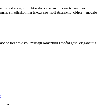
u su odvažni, arhitektonski oblikovani okviri te izražajne,
dizajna, s naglaskom na takozvane „soft statement” oblike – modele
 modne trendove koji miksaju romantiku i moćni gard, eleganciju i
?