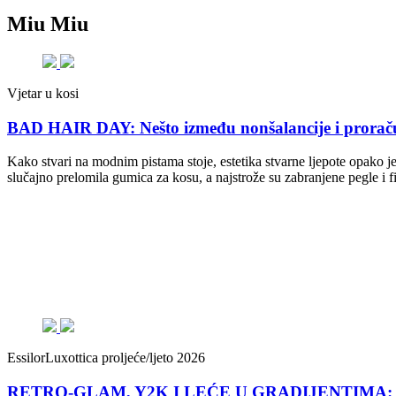
Miu Miu
Vjetar u kosi
BAD HAIR DAY: Nešto između nonšalancije i prorač
Kako stvari na modnim pistama stoje, estetika stvarne ljepote opako je 
slučajno prelomila gumica za kosu, a najstrože su zabranjene pegle i f
EssilorLuxottica proljeće/ljeto 2026
RETRO-GLAM, Y2K I LEĆE U GRADIJENTIMA: Ovo s