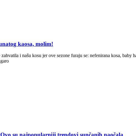
unatog kaosa, molim!
zahvatila i našu kosu jer ove sezone furaju se: nefenirana kosa, baby ha
igaro
u najpopularniji trendovi sunčanih naočala