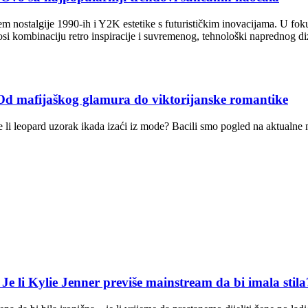
 nostalgije 1990-ih i Y2K estetike s futurističkim inovacijama. U fokus
nosi kombinaciju retro inspiracije i suvremenog, tehnološki naprednog 
fijaškog glamura do viktorijanske romantike
e li leopard uzorak ikada izaći iz mode? Bacili smo pogled na aktualne
 Kylie Jenner previše mainstream da bi imala stila