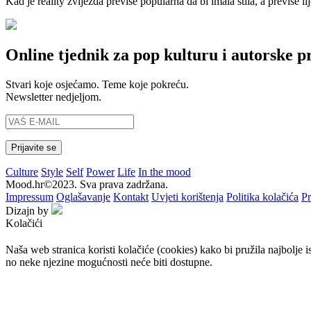
Kad je reality zvijezda previše popularna da bi imala stila, a previše li
Online tjednik za pop kulturu i autorske p
Stvari koje osjećamo. Teme koje pokreću.
Newsletter nedjeljom.
Culture
Style
Self
Power
Life
In the mood
Mood.hr©2023. Sva prava zadržana.
Impressum
Oglašavanje
Kontakt
Uvjeti korištenja
Politika kolačića
Pr
Dizajn by
Kolačići
Naša web stranica koristi kolačiće (cookies) kako bi pružila najbolje 
no neke njezine mogućnosti neće biti dostupne.
Prihvaćam